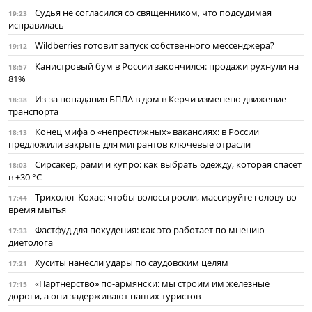
Судья не согласился со священником, что подсудимая
19:23
исправилась
Wildberries готовит запуск собственного мессенджера?
19:12
Канистровый бум в России закончился: продажи рухнули на
18:57
81%
Из-за попадания БПЛА в дом в Керчи изменено движение
18:38
транспорта
Конец мифа о «непрестижных» вакансиях: в России
18:13
предложили закрыть для мигрантов ключевые отрасли
Сирсакер, рами и купро: как выбрать одежду, которая спасет
18:03
в +30 °C
Трихолог Кохас: чтобы волосы росли, массируйте голову во
17:44
время мытья
Фастфуд для похудения: как это работает по мнению
17:33
диетолога
Хуситы нанесли удары по саудовским целям
17:21
«Партнерство» по-армянски: мы строим им железные
17:15
дороги, а они задерживают наших туристов