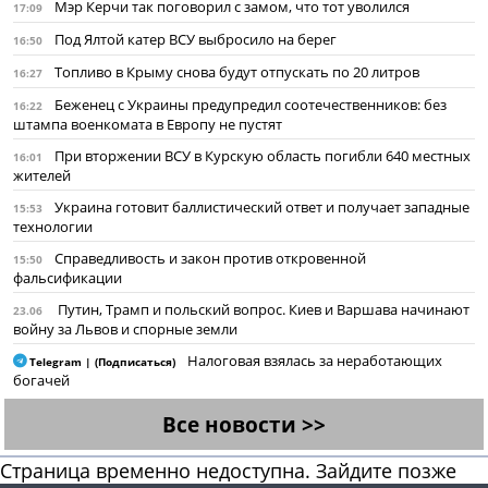
Мэр Керчи так поговорил с замом, что тот уволился
17:09
Под Ялтой катер ВСУ выбросило на берег
16:50
Топливо в Крыму снова будут отпускать по 20 литров
16:27
Беженец с Украины предупредил соотечественников: без
16:22
штампа военкомата в Европу не пустят
При вторжении ВСУ в Курскую область погибли 640 местных
16:01
жителей
Украина готовит баллистический ответ и получает западные
15:53
технологии
Справедливость и закон против откровенной
15:50
фальсификации
Путин, Трамп и польский вопрос. Киев и Варшава начинают
23.06
войну за Львов и спорные земли
Налоговая взялась за неработающих
Telegram | (Подписаться)
богачей
Все новости >>
Страница временно недоступна. Зайдите позже