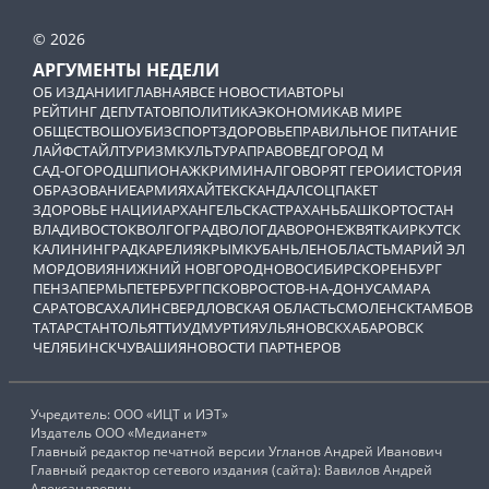
© 2026
АРГУМЕНТЫ НЕДЕЛИ
ОБ ИЗДАНИИ
ГЛАВНАЯ
ВСЕ НОВОСТИ
АВТОРЫ
РЕЙТИНГ ДЕПУТАТОВ
ПОЛИТИКА
ЭКОНОМИКА
В МИРЕ
ОБЩЕСТВО
ШОУБИЗ
СПОРТ
ЗДОРОВЬЕ
ПРАВИЛЬНОЕ ПИТАНИЕ
ЛАЙФСТАЙЛ
ТУРИЗМ
КУЛЬТУРА
ПРАВОВЕД
ГОРОД М
САД-ОГОРОД
ШПИОНАЖ
КРИМИНАЛ
ГОВОРЯТ ГЕРОИ
ИСТОРИЯ
ОБРАЗОВАНИЕ
АРМИЯ
ХАЙТЕК
СКАНДАЛ
СОЦПАКЕТ
ЗДОРОВЬЕ НАЦИИ
АРХАНГЕЛЬСК
АСТРАХАНЬ
БАШКОРТОСТАН
ВЛАДИВОСТОК
ВОЛГОГРАД
ВОЛОГДА
ВОРОНЕЖ
ВЯТКА
ИРКУТСК
КАЛИНИНГРАД
КАРЕЛИЯ
КРЫМ
КУБАНЬ
ЛЕНОБЛАСТЬ
МАРИЙ ЭЛ
МОРДОВИЯ
НИЖНИЙ НОВГОРОД
НОВОСИБИРСК
ОРЕНБУРГ
ПЕНЗА
ПЕРМЬ
ПЕТЕРБУРГ
ПСКОВ
РОСТОВ-НА-ДОНУ
САМАРА
САРАТОВ
САХАЛИН
СВЕРДЛОВСКАЯ ОБЛАСТЬ
СМОЛЕНСК
ТАМБОВ
ТАТАРСТАН
ТОЛЬЯТТИ
УДМУРТИЯ
УЛЬЯНОВСК
ХАБАРОВСК
ЧЕЛЯБИНСК
ЧУВАШИЯ
НОВОСТИ ПАРТНЕРОВ
Учредитель: ООО «ИЦТ и ИЭТ»
Издатель ООО «Медианет»
Главный редактор печатной версии Угланов Андрей Иванович
Главный редактор сетевого издания (сайта): Вавилов Андрей
Александрович