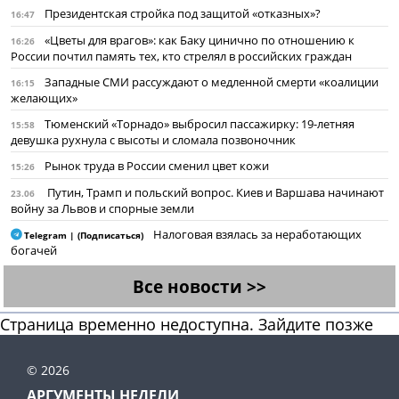
Президентская стройка под защитой «отказных»?
16:47
«Цветы для врагов»: как Баку цинично по отношению к
16:26
России почтил память тех, кто стрелял в российских граждан
Западные СМИ рассуждают о медленной смерти «коалиции
16:15
желающих»
Тюменский «Торнадо» выбросил пассажирку: 19-летняя
15:58
девушка рухнула с высоты и сломала позвоночник
Рынок труда в России сменил цвет кожи
15:26
Путин, Трамп и польский вопрос. Киев и Варшава начинают
23.06
войну за Львов и спорные земли
Налоговая взялась за неработающих
Telegram | (Подписаться)
богачей
Все новости >>
Страница временно недоступна. Зайдите позже
© 2026
АРГУМЕНТЫ НЕДЕЛИ