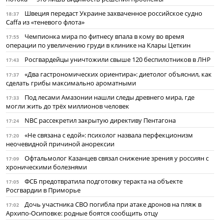
Швеция передаст Украине захваченное российское судно
18:37
Caffa из «теневого флота»
Чемпионка мира по фитнесу впала в кому во время
17:55
операции по увеличению груди в клинике на Клары Цеткин
Росгвардейцы уничтожили свыше 120 беспилотников в ЛНР
17:43
«Два гастрономических ориентира»: диетолог объяснил, как
17:37
сделать грибы максимально ароматными
Под лесами Амазонии нашли следы древнего мира, где
17:33
могли жить до трёх миллионов человек
NBC рассекретил закрытую директиву Пентагона
17:24
«Не связана с едой»: психолог назвала перфекционизм
17:20
неочевидной причиной анорексии
Офтальмолог Казанцев связал снижение зрения у россиян с
17:09
хроническими болезнями
ФСБ предотвратила подготовку теракта на объекте
17:05
Росгвардии в Приморье
Дочь участника СВО погибла при атаке дронов на пляж в
17:02
Архипо-Осиповке: родные боятся сообщить отцу