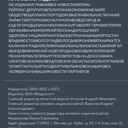
ОБ ИЗДАНИИ
ГЛАВНАЯ
ВСЕ НОВОСТИ
АВТОРЫ
РЕЙТИНГ ДЕПУТАТОВ
ПОЛИТИКА
ЭКОНОМИКА
В МИРЕ
ОБЩЕСТВО
ШОУБИЗ
СПОРТ
ЗДОРОВЬЕ
ПРАВИЛЬНОЕ ПИТАНИЕ
ЛАЙФСТАЙЛ
ТУРИЗМ
КУЛЬТУРА
ПРАВОВЕД
ГОРОД М
САД-ОГОРОД
ШПИОНАЖ
КРИМИНАЛ
ГОВОРЯТ ГЕРОИ
ИСТОРИЯ
ОБРАЗОВАНИЕ
АРМИЯ
ХАЙТЕК
СКАНДАЛ
СОЦПАКЕТ
ЗДОРОВЬЕ НАЦИИ
АРХАНГЕЛЬСК
АСТРАХАНЬ
БАШКОРТОСТАН
ВЛАДИВОСТОК
ВОЛГОГРАД
ВОЛОГДА
ВОРОНЕЖ
ВЯТКА
ИРКУТСК
КАЛИНИНГРАД
КАРЕЛИЯ
КРЫМ
КУБАНЬ
ЛЕНОБЛАСТЬ
МАРИЙ ЭЛ
МОРДОВИЯ
НИЖНИЙ НОВГОРОД
НОВОСИБИРСК
ОРЕНБУРГ
ПЕНЗА
ПЕРМЬ
ПЕТЕРБУРГ
ПСКОВ
РОСТОВ-НА-ДОНУ
САМАРА
САРАТОВ
САХАЛИН
СВЕРДЛОВСКАЯ ОБЛАСТЬ
СМОЛЕНСК
ТАМБОВ
ТАТАРСТАН
ТОЛЬЯТТИ
УДМУРТИЯ
УЛЬЯНОВСК
ХАБАРОВСК
ЧЕЛЯБИНСК
ЧУВАШИЯ
НОВОСТИ ПАРТНЕРОВ
Учредитель: ООО «ИЦТ и ИЭТ»
Издатель ООО «Медианет»
Главный редактор печатной версии Угланов Андрей Иванович
Главный редактор сетевого издания (сайта): Вавилов Андрей
Александрович
Заместитель главного редактора сетевого издания (сайта):
Аверьянова Олеся Сергеевна
Адрес редакции: 119002, г. Москва, ул. Арбат, д. 29, 1-й этаж, пом. IV,
комн. 2