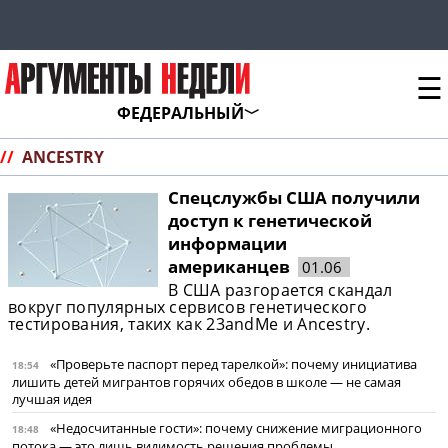
☰
ФЕДЕРАЛЬНЫЙ
//
ANCESTRY
Спецслужбы США получили
доступ к генетической
информации
американцев
01.06
В США разгорается скандал
вокруг популярных сервисов генетического
тестирования, таких как 23andMe и Ancestry.
«Проверьте паспорт перед тарелкой»: почему инициатива
18:54
лишить детей мигрантов горячих обедов в школе — не самая
лучшая идея
«Недосчитанные гости»: почему снижение миграционного
18:48
потока — это лишь видимость решения проблемы