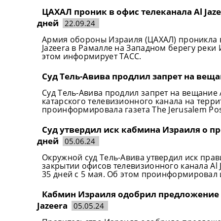
ЦАХАЛ проник в офис телеканала Al Jaze
дней
22.09.24
Армия обороны Израиля (ЦАХАЛ) проникла в
Jazeera в Рамалле на Западном берегу реки 
этом информирует ТАСС.
Суд Тель-Авива продлил запрет на вещан
Суд Тель-Авива продлил запрет на вещание A
катарского телевизионного канала на терри
проинформировала газета The Jerusalem Pos
Суд утвердил иск кабмина Израиля о пр
дней
05.06.24
Окружной суд Тель-Авива утвердил иск пра
закрытии офисов телевизионного канала Al 
35 дней с 5 мая. Об этом проинформировал 
Кабмин Израиля одобрил предложение о
Jazeera
05.05.24