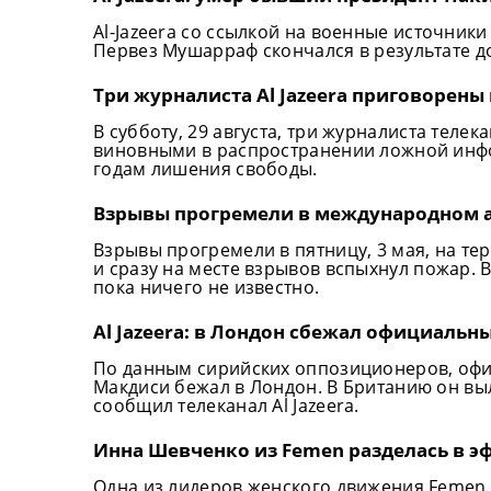
Al-Jazeera со ссылкой на военные источник
Первез Мушарраф скончался в результате до
Три журналиста Al Jazeera приговорены
В субботу, 29 августа, три журналиста телек
виновными в распространении ложной инф
годам лишения свободы.
Взрывы прогремели в международном 
Взрывы прогремели в пятницу, 3 мая, на т
и сразу на месте взрывов вспыхнул пожар. 
пока ничего не известно.
Al Jazeera: в Лондон сбежал официаль
По данным сирийских оппозиционеров, оф
Макдиси бежал в Лондон. В Британию он выле
сообщил телеканал Al Jazeera.
Инна Шевченко из Femen разделась в э
Одна из лидеров женского движения Femen