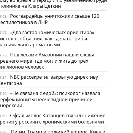
 клинике на Клары Цеткин
Росгвардейцы уничтожили свыше 120
7:43
еспилотников в ЛНР
«Два гастрономических ориентира»:
7:37
иетолог объяснил, как сделать грибы
максимально ароматными
Под лесами Амазонии нашли следы
7:33
ревнего мира, где могли жить до трёх
миллионов человек
NBC рассекретил закрытую директиву
7:24
Пентагона
«Не связана с едой»: психолог назвала
7:20
перфекционизм неочевидной причиной
анорексии
Офтальмолог Казанцев связал снижение
7:09
рения у россиян с хроническими болезнями
Путин, Трамп и польский вопрос. Киев и
3.06