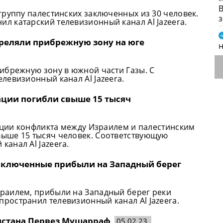
В
группу палестинских заключенных из 30 человек.
 катарский телевизионный канал Al Jazeera.
стреляли прибрежную зону на юге
ибрежную зону в южной части Газы. С
левизионный канал Al Jazeera.
алации погибли свыше 15 тысяч
лации конфликта между Израилем и палестинским
ыше 15 тысяч человек. Соответствующую
анал Al Jazeera.
аключенные прибыли на Западный берег
раилем, прибыли на Западный берег реки
остранил телевизионный канал Al Jazeera.
кистана Первез Мушарраф
05.02.23