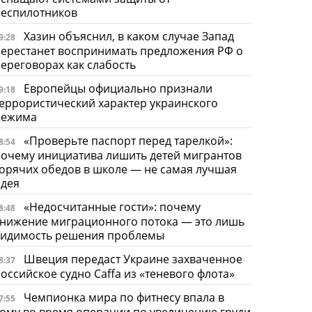
беспилотников
Хазин объяснил, в каком случае Запад
9:28
ерестанет воспринимать предложения РФ о
ереговорах как слабость
Европейцы официально признали
9:18
еррористический характер украинского
режима
«Проверьте паспорт перед тарелкой»:
8:54
очему инициатива лишить детей мигрантов
орячих обедов в школе — не самая лучшая
идея
«Недосчитанные гости»: почему
8:48
нижение миграционного потока — это лишь
видимость решения проблемы
Швеция передаст Украине захваченное
8:37
оссийское судно Caffa из «теневого флота»
Чемпионка мира по фитнесу впала в
7:55
ому во время операции по увеличению груди