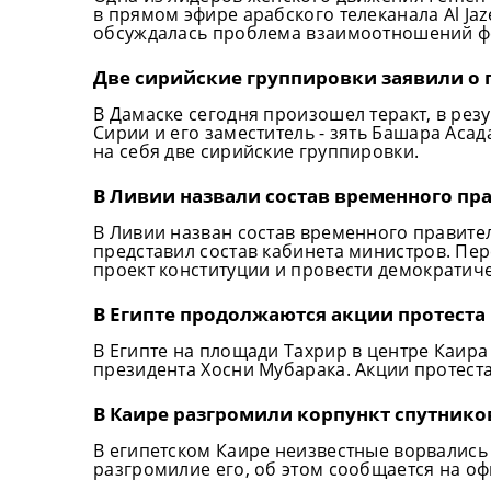
в прямом эфире арабского телеканала Al Ja
обсуждалась проблема взаимоотношений ф
Две сирийские группировки заявили о п
В Дамаске сегодня произошел теракт, в ре
Сирии и его заместитель - зять Башара Асад
на себя две сирийские группировки.
В Ливии назвали состав временного пр
В Ливии назван состав временного правите
представил состав кабинета министров. Пер
проект конституции и провести демократич
В Египте продолжаются акции протеста
В Египте на площади Тахрир в центре Каир
президента Хосни Мубарака. Акции протеста
В Каире разгромили корпункт спутников
В египетском Каире неизвестные ворвались в
разгромилие его, об этом сообщается на оф