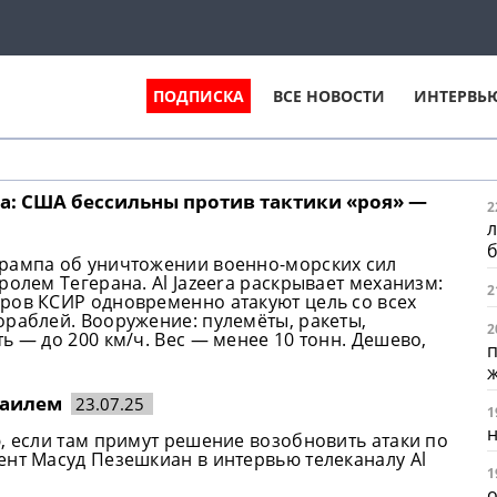
ПОДПИСКА
ВСЕ НОВОСТИ
ИНТЕРВЬ
а: США бессильны против тактики «роя» —
2
л
Трампа об уничтожении военно-морских сил
ролем Тегерана. Al Jazeera раскрывает механизм:
2
ров КСИР одновременно атакуют цель со всех
ораблей. Вооружение: пулемёты, ракеты,
2
ь — до 200 км/ч. Вес — менее 10 тонн. Дешево,
п
раилем
23.07.25
1
н
, если там примут решение возобновить атаки по
ент Масуд Пезешкиан в интервью телеканалу Al
1