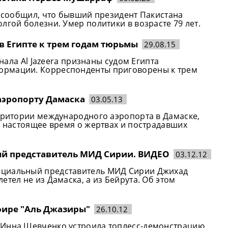
и сообщил, что бывший президент Пакистана
лгой болезни. Умер политики в возрасте 79 лет.
 в Египте к трем годам тюрьмы
29.08.15
анала Al Jazeera признаны судом Египта
ормации. Корреспонденты приговорены к трем
аэропорту Дамаска
03.05.13
ерритории международного аэропорта в Дамаске,
В настоящее время о жертвах и пострадавших
ный представитель МИД Сирии. ВИДЕО
03.12.12
ициальный представитель МИД Сирии Джихад
тел не из Дамаска, а из Бейрута. Об этом
фире "Аль Джазиры"
26.10.12
 Инна Шевченко устроила топлесс-демонстрацию