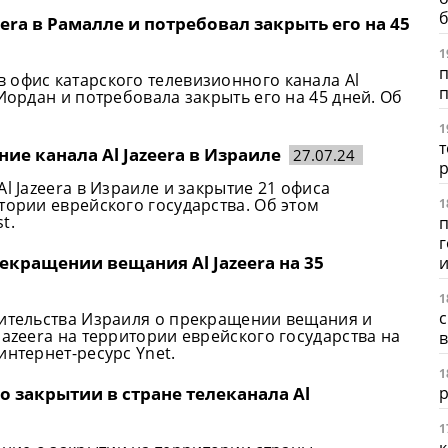
era в Рамалле и потребовал закрыть его на 45
1
п
 офис катарского телевизионного канала Al
п
Иордан и потребовала закрыть его на 45 дней. Об
1
т
ие канала Al Jazeera в Израиле
27.07.24
l Jazeera в Израиле и закрытие 21 офиса
тории еврейского государства. Об этом
1
t.
п
г
екращении вещания Al Jazeera на 35
1
с
вительства Израиля о прекращении вещания и
Jazeera на территории еврейского государства на
интернет-ресурс Ynet.
1
 закрытии в стране телеканала Al
р
1
к