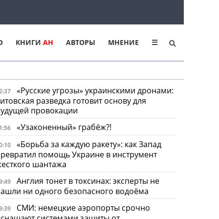
Ю
КНИГИ
АН
АВТОРЫ
МНЕНИЕ
☰
«Русские угрозы» украинскими дронами:
2:37
итовская разведка готовит основу для
будущей провокации
«Узаконенный» грабёж?!
1:56
«Борьба за каждую ракету»: как Запад
0:10
ревратил помощь Украине в инструмент
жесткого шантажа
Англия тонет в токсинах: эксперты не
9:49
ашли ни одного безопасного водоёма
СМИ: немецкие аэропорты срочно
9:39
оснащают системами защиты от