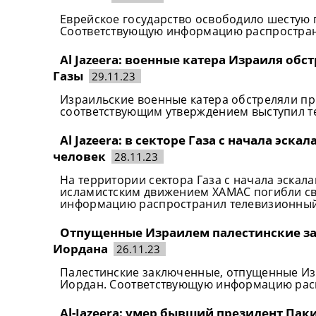
Еврейское государство освободило шестую 
Соответствующую информацию распространил
Al Jazeera: военные катера Израиля об
Газы
29.11.23
Израильские военные катера обстреляли пр
соответствующим утверждением выступил те
Al Jazeera: в секторе Газа с начала эск
человек
28.11.23
На территории сектора Газа с начала эска
исламистским движением ХАМАС погибли св
информацию распространил телевизионный к
Отпущенные Израилем палестинские з
Иордана
26.11.23
Палестинские заключенные, отпущенные Из
Иордан. Соответствующую информацию распр
Al-Jazeera: умер бывший президент Па