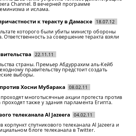
zeera Channel. В вечерней программе
еминизма и ислама.
ричастности к теракту в Дамаске
18.07.12
зультате которого были убиты министр обороны
а. Ответственность за совершение теракта взяли
авительства
22.11.11
льства страны. Премьер Абдуррахим аль-Кейб
еходному правительству предстоит создать
еские выборы.
 против Хосни Мубарака
08.02.11
а проходят многотысячные акции протеста против
 проходят также у здания парламента Египта.
ого телеканала Al Jazeera
04.02.11
 корпункт спутникового телеканала Al Jazeera и
ициальном блоге телеканала в Twitter.