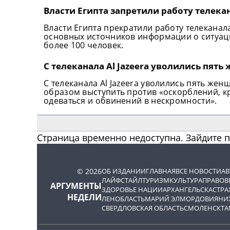
Власти Египта запретили работу телек
Власти Египта прекратили работу телеканала
основных источников информации о ситуации
более 100 человек.
С телеканала Al Jazeera уволились пят
С телеканала Al Jazeera уволились пять же
образом выступить против «оскорблений, 
одеваться и обвинений в нескромности».
Страница временно недоступна. Зайдите 
© 2026
ОБ ИЗДАНИИ
ГЛАВНАЯ
ВСЕ НОВОСТИ
А
ЛАЙФСТАЙЛ
ТУРИЗМ
КУЛЬТУРА
ПРАВОВ
АРГУМЕНТЫ
ЗДОРОВЬЕ НАЦИИ
АРХАНГЕЛЬСК
АСТРА
НЕДЕЛИ
ЛЕНОБЛАСТЬ
МАРИЙ ЭЛ
МОРДОВИЯ
НИ
СВЕРДЛОВСКАЯ ОБЛАСТЬ
СМОЛЕНСК
ТА