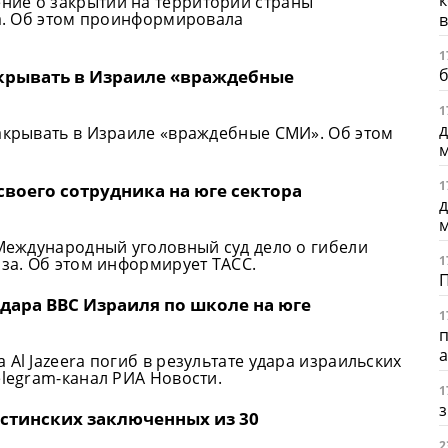
ние о закрытии на территории страны
ra. Об этом проинформировала
в
1
б
акрывать в Израиле «враждебные
1
д
закрывать в Израиле «враждебные СМИ». Об этом
1
 своего сотрудника на юге сектора
д
 Международный уголовный суд дело о гибели
1
аза. Об этом информирует ТАСС.
 удара ВВС Израиля по школе на юге
1
Al Jazeera погиб в результате удара израильских
elegram-канал РИА Новости.
1
з
стинских заключенных из 30
2