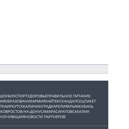
ШОУБИЗ
СПОРТ
ЗДОРОВЬЕ
ПРАВИЛЬНОЕ ПИТАНИЕ
ИЯ
ОБРАЗОВАНИЕ
АРМИЯ
ХАЙТЕК
СКАНДАЛ
СОЦПАКЕТ
ТКА
ИРКУТСК
КАЛИНИНГРАД
КАРЕЛИЯ
КРЫМ
КУБАНЬ
СКОВ
РОСТОВ-НА-ДОНУ
САМАРА
САРАТОВ
САХАЛИН
НСК
ЧУВАШИЯ
НОВОСТИ ПАРТНЕРОВ