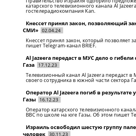
Правительство Израиля одобрило предложе
катарского телевизионного канала Al Jazee
гостелерадиокомпания Kan.
Кнессет принял закон, позволяющий з
СМИ»
02.04.24
Кнессет принял закон, который позволяет 
пишет Telegram-канал BRIEF.
Al Jazeera передаст в МУС дело о гибели
Газа
17.12.23
Телевизионный канал Al Jazeera передаст в
своего сотрудника в южной части сектора Г
Оператор Al Jazeera погиб в результате
Газы
16.12.23
Оператор катарского телевизионного канала 
ВВС по школе на юге Газы. Об этом пишет T
Израиль освободил шестую группу пале
человек
30.11.23