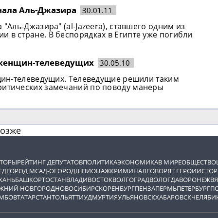
анала Аль-Джазира
30.01.11
 "Аль-Джазира" (al-Jazeera), ставшего одним из
 в стране. В беспорядках в Египте уже погибли
ь женщин-телеведущих
30.05.10
нщин-телеведущих. Телеведущие решили таким
критических замечаний по поводу манеры
позже
ВТОРЫ
РЕЙТИНГ ДЕПУТАТОВ
ПОЛИТИКА
ЭКОНОМИКА
В МИРЕ
ОБЩЕСТВО
ЕД
ГОРОД М
САД-ОГОРОД
ШПИОНАЖ
КРИМИНАЛ
ГОВОРЯТ ГЕРОИ
ИСТОР
ХАНЬ
БАШКОРТОСТАН
ВЛАДИВОСТОК
ВОЛГОГРАД
ВОЛОГДА
ВОРОНЕЖ
ВЯ
ЖНИЙ НОВГОРОД
НОВОСИБИРСК
ОРЕНБУРГ
ПЕНЗА
ПЕРМЬ
ПЕТЕРБУРГ
П
МБОВ
ТАТАРСТАН
ТОЛЬЯТТИ
УДМУРТИЯ
УЛЬЯНОВСК
ХАБАРОВСК
ЧЕЛЯБИ