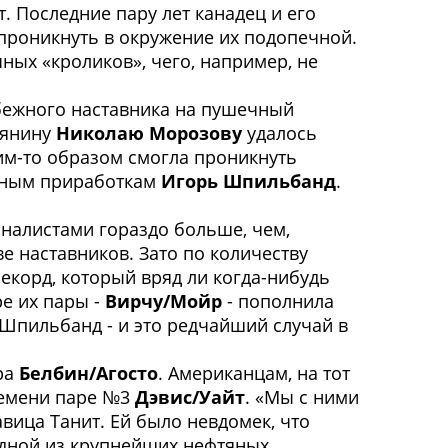
т. Последние пару лет канадец и его
 проникнуть в окружение их подопечной.
ных «кроликов», чего, например, не
убежного наставника на пушечный
сиянину
Николаю Морозову
удалось
ким-то образом смогла проникнуть
енным приработкам
Игорь Шпильбанд
.
налистами гораздо больше, чем,
ве наставников. Зато по количеству
рекорд, который вряд ли когда-нибудь
ре их пары -
Вирчу/Мойр
- пополнила
и Шпильбанд - и это редчайший случай в
ра
Белбин/Агосто
. Американцам, на тот
ремени паре №3
Дэвис/Уайт
. «Мы с ними
авица Танит. Ей было невдомек, что
одной из крупнейших нефтяных