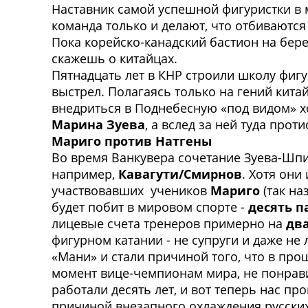
Наставник самой успешной фигуристки в
команда только и делают, что отбиваютс
Пока корейско-канадский бастион на бере
скажешь о китайцах.
Пятнадцать лет в КНР строили школу фигу
выстрел. Полагаясь только на гений кита
внедриться в Поднебесную «под видом» хо
Марина Зуева
, а вслед за ней туда пр
Мариго против Натгены
В
о время Ванкувера сочетание Зуева-Шп
например,
Кавагути/Смирнов
. Хотя они
участвовавших учеников
Мариго
(так на
будет побит в мировом спорте -
десять п
лицевые счета тренеров примерно на
дв
фигурном катании - не супруги и даже не 
«Мани» и стали причиной того, что в про
момент вице-чемпионам мира, не понрави
работали десять лет, и вот теперь нас пр
причиной внезапного охлаждения русских