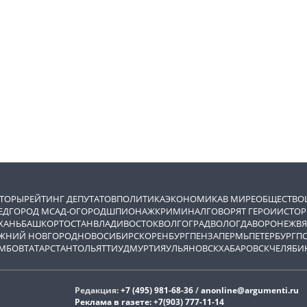
ВТОРЫ
РЕЙТИНГ ДЕПУТАТОВ
ПОЛИТИКА
ЭКОНОМИКА
В МИРЕ
ОБЩЕСТВО
ЕД
ГОРОД М
САД-ОГОРОД
ШПИОНАЖ
КРИМИНАЛ
ГОВОРЯТ ГЕРОИ
ИСТОР
ХАНЬ
БАШКОРТОСТАН
ВЛАДИВОСТОК
ВОЛГОГРАД
ВОЛОГДА
ВОРОНЕЖ
ВЯ
ЖНИЙ НОВГОРОД
НОВОСИБИРСК
ОРЕНБУРГ
ПЕНЗА
ПЕРМЬ
ПЕТЕРБУРГ
П
МБОВ
ТАТАРСТАН
ТОЛЬЯТТИ
УДМУРТИЯ
УЛЬЯНОВСК
ХАБАРОВСК
ЧЕЛЯБИ
Редакция:
+7 (495) 981-68-36
/
anonline@argumenti.ru
Реклама в газете:
+7(903) 777-11-14