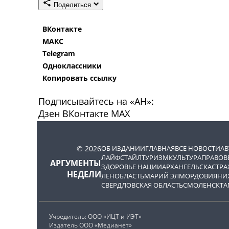
Поделиться
ВКонтакте
МАКС
Telegram
Одноклассники
Копировать ссылку
Подписывайтесь на «АН»:
Дзен
ВКонтакте
МАХ
© 2026
ОБ ИЗДАНИИ
ГЛАВНАЯ
ВСЕ НОВОСТИ
А
ЛАЙФСТАЙЛ
ТУРИЗМ
КУЛЬТУРА
ПРАВОВ
АРГУМЕНТЫ
ЗДОРОВЬЕ НАЦИИ
АРХАНГЕЛЬСК
АСТРА
НЕДЕЛИ
ЛЕНОБЛАСТЬ
МАРИЙ ЭЛ
МОРДОВИЯ
НИ
СВЕРДЛОВСКАЯ ОБЛАСТЬ
СМОЛЕНСК
ТА
Учредитель: ООО «ИЦТ и ИЭТ»
Издатель ООО «Медианет»