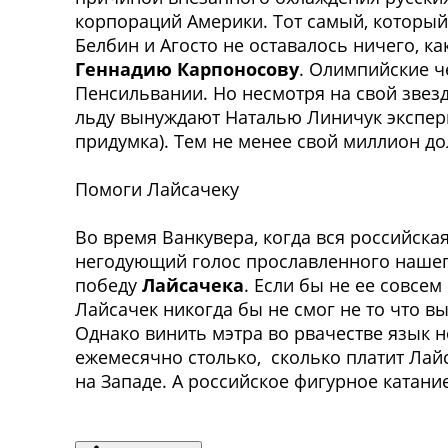
корпораций Америки. Тот самый, который
Белбин и Агосто не оставалось ничего, к
Геннадию Карпоносову
. Олимпийские ч
Пенсильвании. Но несмотря на свой звез
льду вынуждают Наталью Линичук экспери
придумка). Тем не менее свой миллион до
Помоги Лайсачеку
Во время Ванкувера, когда вся российск
негодующий голос прославленного наше
победу
Лайсачека
. Если бы не ее совсе
Лайсачек никогда бы не смог не то что вы
Однако винить мэтра во рвачестве язык н
ежемесячно столько, сколько платит Лайс
на Западе. А российское фигурное катани