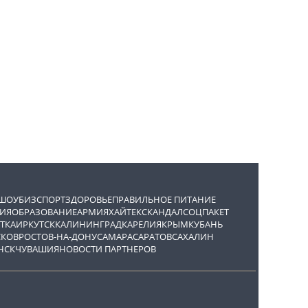
ШОУБИЗ
СПОРТ
ЗДОРОВЬЕ
ПРАВИЛЬНОЕ ПИТАНИЕ
ИЯ
ОБРАЗОВАНИЕ
АРМИЯ
ХАЙТЕК
СКАНДАЛ
СОЦПАКЕТ
ТКА
ИРКУТСК
КАЛИНИНГРАД
КАРЕЛИЯ
КРЫМ
КУБАНЬ
СКОВ
РОСТОВ-НА-ДОНУ
САМАРА
САРАТОВ
САХАЛИН
НСК
ЧУВАШИЯ
НОВОСТИ ПАРТНЕРОВ