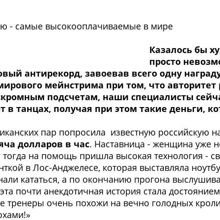
ию - самые высокооплачиваемые в мире
Казалось бы ху
просто невозм
овый антирекорд, завоевав всего одну наград
мирового мейнстрима при том, что авторитет
 скромным подсчетам, наши специалисты сейч
 в танцах, получая при этом такие деньги, к
риканских пар попросила известную российскую на
яча долларов в час
. Наставница - женщина уже н
И тогда на помощь пришла высокая технология - с
нткой в Лос-Анджелесе, которая выставляла ноутбу
ли кататься, а по окончанию прогона выслушива
 эта почти анекдотичная история стала достояни
е тренеры очень похожи на вечно голодных кролик
охами!»