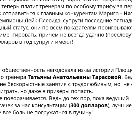
 теперь платит тренерам по особому тарифу за пе
ак отправиться к главным конкурентам Мариго -
На
емпионы Лейк-Плесида, супруги последние пятнадц
дный статус, они по всем показателям проигрыва
ментировать, причем не всегда удачно (пресловут
лларов в год супруги имеют!
ая общественность негодовала из-за истории Плющ
го тренера
Татьяны Анатольевны Тарасовой
. В
м не бескорыстные занятия с трудолюбивым, но н
играть, но даже в призеры попасть.
е поворачивается. Ведь до тех пор, пока ведущий 
ачек за час консультации (
300 долларов
), лучши
е все больше погружаться в пучину!