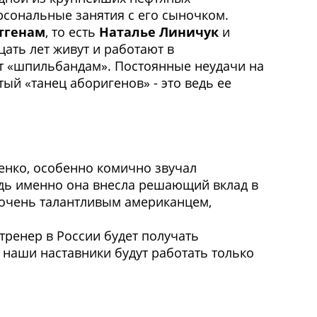
рсональные занятия с его сыночком.
тгенам
, то есть
Наталье Линичук
и
ать лет живут и работают в
ют «шпильбандам». Постоянные неудачи на
ый «танец аборигенов» - это ведь ее
енко, особенно комично звучал
едь именно она внесла решающий вклад в
е очень талантливым американцем,
тренер в России будет получать
е наши наставники будут работать только