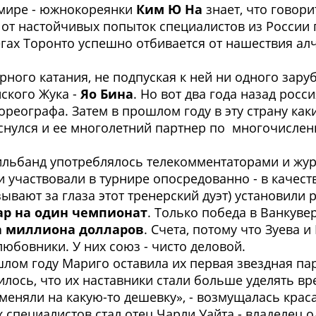
 мире - южнокореянки
Ким Ю На
знает, что говори
я от настойчивых попыток специалистов из России
гах Торонто успешно отбивается от нашествия алч
рного катания, не подпуская к ней ни одного зар
йского Жука -
Яо Бина
. Но вот два года назад рос
реографа. Затем в прошлом году в эту страну ка
отиснулся и ее многолетний партнер по многочисл
ильбанд употреблялось телекомментаторами и жур
 и участвовали в турнире опосредованно - в качест
зывают за глаза этот тренерский дуэт) установили 
ар на один чемпионат
. Только победа в Ванкуве
а миллиона долларов
. Счета, потому что Зуева 
любовники. У них союз - чисто деловой.
шлом году Мариго оставила их первая звездная па
лось, что их наставники стали больше уделять в
оменяли на какую-то дешевку», - возмущалась крас
 специалистов стал отец Чарли Уайта - владелец 