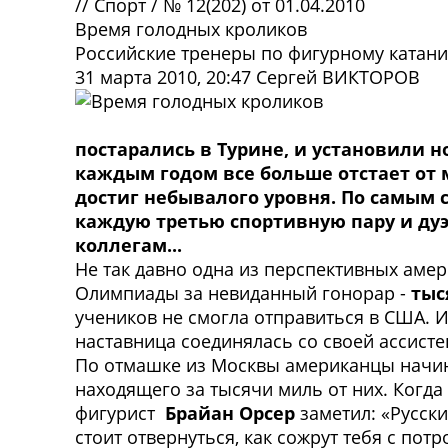
//
Спорт
/
№ 12(202) от 01.04.2010
Время голодных кроликов
Российские тренеры по фигурному катан
31 марта 2010, 20:47
Сергей ВИКТОРОВ
постарались в Турине, и установили н
каждым годом все больше отстает от 
достиг небывалого уровня. По самым
каждую третью спортивную пару и дуэт
коллегам...
Н
е так давно одна из перспективных аме
Олимпиады за невиданный гонорар -
тыс
учеников не смогла отправиться в США. 
наставница соединялась со своей ассисте
По отмашке из Москвы американцы начина
находящего за тысячи миль от них. Когда
фигурист
Брайан Орсер
заметил: «Русски
стоит отвернуться, как сожрут тебя с потр