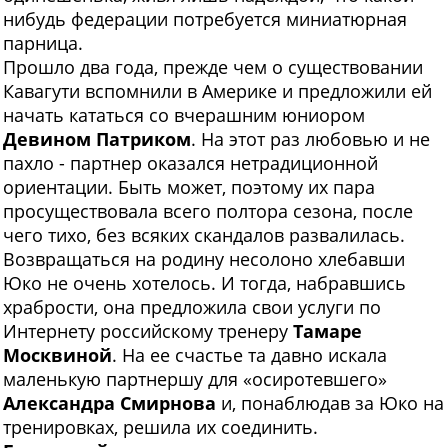
нибудь федерации потребуется миниатюрная
парница.
Прошло два года, прежде чем о существовании
Кавагути вспомнили в Америке и предложили ей
начать кататься со вчерашним юниором
Девином Патриком
. На этот раз любовью и не
пахло - партнер оказался нетрадиционной
ориентации. Быть может, поэтому их пара
просуществовала всего полтора сезона, после
чего тихо, без всяких скандалов развалилась.
Возвращаться на родину несолоно хлебавши
Юко не очень хотелось. И тогда, набравшись
храбрости, она предложила свои услуги по
Интернету российскому тренеру
Тамаре
Москвиной
. На ее счастье та давно искала
маленькую партнершу для «осиротевшего»
Александра Смирнова
и, понаблюдав за Юко на
тренировках, решила их соединить.