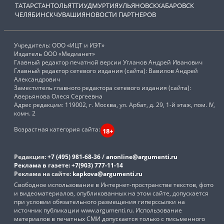
ТАТАРСТАН
ТОЛЬЯТТИ
УДМУРТИЯ
УЛЬЯНОВСК
ХАБАРОВСК
ЧЕЛЯБИНСК
ЧУВАШИЯ
НОВОСТИ ПАРТНЕРОВ
Учредитель: ООО «ИЦТ и ИЭТ»
Издатель ООО «Медианет»
Главный редактор печатной версии Угланов Андрей Иванович
Главный редактор сетевого издания (сайта): Вавилов Андрей
Александрович
Заместитель главного редактора сетевого издания (сайта):
Аверьянова Олеся Сергеевна
Адрес редакции: 119002, г. Москва, ул. Арбат, д. 29, 1-й этаж, пом. IV,
комн. 2
Возрастная категория сайта:
18+
Редакция:
+7 (495) 981-68-36
/
anonline@argumenti.ru
Реклама в газете:
+7(903) 777-11-14
Реклама на сайте:
kapkova@argumenti.ru
Свободное использование в Интернет-пространстве текстов, фото
и видеоматериалов, опубликованных на этом сайте, допускается
при условии обязательного размещения гиперссылки на
источник публикации www.argumenti.ru. Использование
материалов в печатных СМИ допускается только с письменного