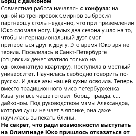
Борщ с дайконом
С
овместная работа началась
с конфуза
: на
одной из тренировок Смирнов выбросил
партнершу столь неудачно, что при приземлении
Юко сломала ногу. Целых два сезона ушло на то,
чтобы интернациональный дуэт смог
притереться друг к другу. Это время Юко зря не
теряла. Поселилась в Санкт-Петербурге
(отцовских денег хватило только на
однокомнатную квартиру). Поступила в местный
университет. Научилась свободно говорить по-
русски. И даже азы нашей кухни освоила. Теперь
вместо традиционного мисо петербурженка
Кавагути все чаще готовит борщ, правда, с...
дайконом. Под руководством мамы Александра,
которая души не чает в японке, она даже
научилась выпекать блины.
Не секрет, что ради возможности выступать
на Олимпиаде Юко пришлось отказаться от