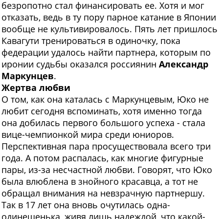
безропотно стал финансировать ее. Хотя и мог
отказать, ведь в ту пору парное катание в Японии
вообще не культивировалось. Пять лет пришлось
Кавагути тренироваться в одиночку, пока
федерации удалось найти партнера, которым по
иронии судьбы оказался россиянин
Александр
Маркунцев
.
Жертва любви
О
том, как она каталась с Маркунцевым, Юко не
любит сегодня вспоминать, хотя именно тогда
она добилась первого большого успеха - стала
вице-чемпионкой мира среди юниоров.
Перспективная пара просуществовала всего три
года. А потом распалась, как многие фигурные
пары, из-за несчастной любви. Говорят, что Юко
была влюблена в знойного красавца, а тот не
обращал внимания на невзрачную партнершу.
Так в 17 лет она вновь очутилась одна-
одинешенька, живя лишь надеждой, что какой-