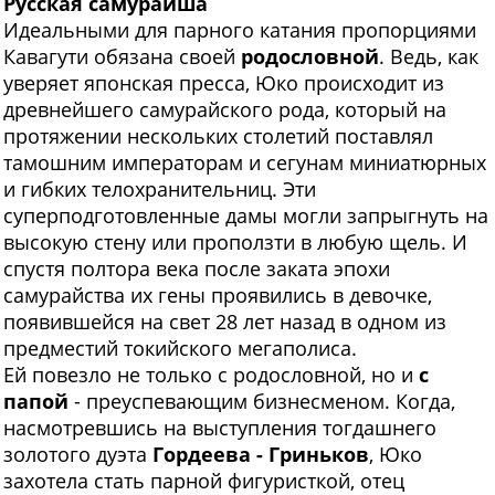
Русская самурайша
И
деальными для парного катания пропорциями
Кавагути обязана своей
родословной
. Ведь, как
уверяет японская пресса, Юко происходит из
древнейшего самурайского рода, который на
протяжении нескольких столетий поставлял
тамошним императорам и сегунам миниатюрных
и гибких телохранительниц. Эти
суперподготовленные дамы могли запрыгнуть на
высокую стену или проползти в любую щель. И
спустя полтора века после заката эпохи
самурайства их гены проявились в девочке,
появившейся на свет 28 лет назад в одном из
предместий токийского мегаполиса.
Ей повезло не только с родословной, но и
с
папой
- преуспевающим бизнесменом. Когда,
насмотревшись на выступления тогдашнего
золотого дуэта
Гордеева - Гриньков
, Юко
захотела стать парной фигуристкой, отец