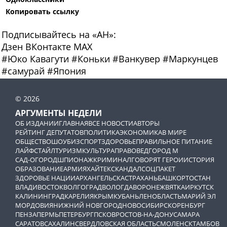
Копировать ссылку
Подписывайтесь на «АН»:
Дзен
ВКонтакте
МАХ
#
Юко Кавагути
#
Коньки
#
Ванкувер
#
Маркунцев
#
самурай
#
Япония
© 2026
АРГУМЕНТЫ НЕДЕЛИ
ОБ ИЗДАНИИ
ГЛАВНАЯ
ВСЕ НОВОСТИ
АВТОРЫ
РЕЙТИНГ ДЕПУТАТОВ
ПОЛИТИКА
ЭКОНОМИКА
В МИРЕ
ОБЩЕСТВО
ШОУБИЗ
СПОРТ
ЗДОРОВЬЕ
ПРАВИЛЬНОЕ ПИТАНИЕ
ЛАЙФСТАЙЛ
ТУРИЗМ
КУЛЬТУРА
ПРАВОВЕД
ГОРОД М
САД-ОГОРОД
ШПИОНАЖ
КРИМИНАЛ
ГОВОРЯТ ГЕРОИ
ИСТОРИЯ
ОБРАЗОВАНИЕ
АРМИЯ
ХАЙТЕК
СКАНДАЛ
СОЦПАКЕТ
ЗДОРОВЬЕ НАЦИИ
АРХАНГЕЛЬСК
АСТРАХАНЬ
БАШКОРТОСТАН
ВЛАДИВОСТОК
ВОЛГОГРАД
ВОЛОГДА
ВОРОНЕЖ
ВЯТКА
ИРКУТСК
КАЛИНИНГРАД
КАРЕЛИЯ
КРЫМ
КУБАНЬ
ЛЕНОБЛАСТЬ
МАРИЙ ЭЛ
МОРДОВИЯ
НИЖНИЙ НОВГОРОД
НОВОСИБИРСК
ОРЕНБУРГ
ПЕНЗА
ПЕРМЬ
ПЕТЕРБУРГ
ПСКОВ
РОСТОВ-НА-ДОНУ
САМАРА
САРАТОВ
САХАЛИН
СВЕРДЛОВСКАЯ ОБЛАСТЬ
СМОЛЕНСК
ТАМБОВ