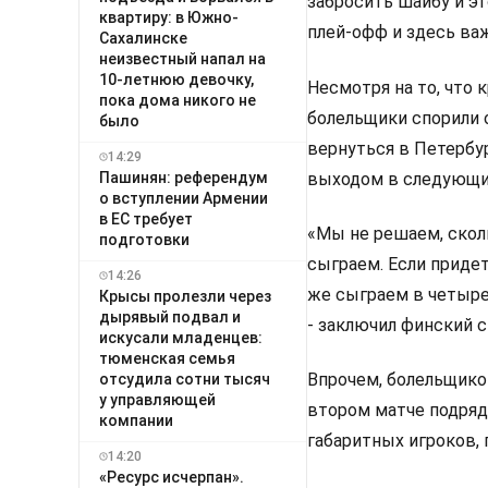
забросить шайбу и эт
квартиру: в Южно-
плей-офф и здесь важ
Сахалинске
неизвестный напал на
10-летнюю девочку,
Несмотря на то, что 
пока дома никого не
болельщики спорили 
было
вернуться в Петербур
14:29
выходом в следующий
Пашинян: референдум
о вступлении Армении
в ЕС требует
«Мы не решаем, сколь
подготовки
сыграем. Если приде
14:26
же сыграем в четыре
Крысы пролезли через
дырявый подвал и
- заключил финский с
искусали младенцев:
тюменская семья
Впрочем, болельщиков
отсудила сотни тысяч
у управляющей
втором матче подряд
компании
габаритных игроков,
14:20
«Ресурс исчерпан».