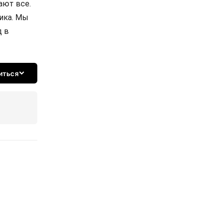
ают все.
ика. Мы
д в
иться