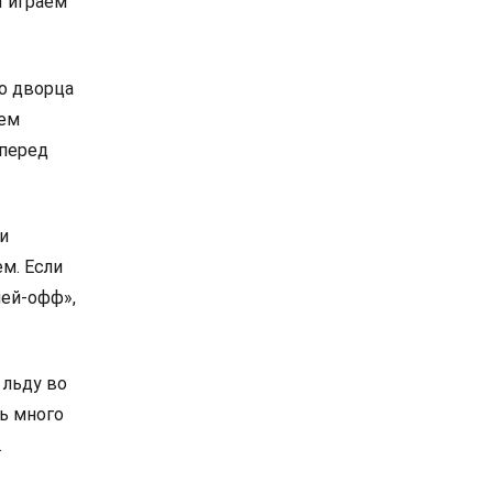
ы играем
го дворца
тем
 перед
и
м. Если
лей-офф»,
 льду во
ь много
.