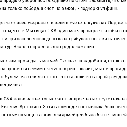
о придало уверенность. Однако не стоит забывать, что м
на только победа, а счет не важен, - подчеркнул финн.
красно-синие уверенно повели в счете, в кулуарах Ледово
о том, что в Мытищах СКА один матч проиграет, чтобы за
г и при заполненных до отказа трибунах поставить точку
 тур. Ялонен опроверг эти предположения.
ко нам проводить матчей. Сколько понадобится, столько 
тся провести семиматчевую серию, значит, мы ее проведе
х, будем счастливы оттого, что вышли во второй раунд п
пециалист.
 СКА волновал не только этот вопрос, но и отсутствие на
 Евгения Артюхина. Хотя в команде противника было очен
 поэтому помощь тафгая для армейцев была бы не лишней