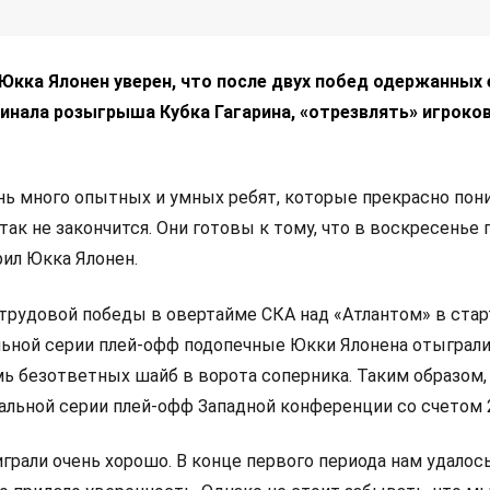
Юкка Ялонен уверен, что после двух побед одержанных 
инала розыгрыша Кубка Гагарина, «отрезвлять» игроков
ень много опытных и умных ребят, которые прекрасно пон
 так не закончится. Они готовы к тому, что в воскресенье
рил Юкка Ялонен.
 трудовой победы в овертайме СКА над «Атлантом» в ста
ьной серии плей-офф подопечные Юкки Ялонена отыграли
мь безответных шайб в ворота соперника. Таким образом,
альной серии плей-офф Западной конференции со счетом 2
грали очень хорошо. В конце первого периода нам удалос