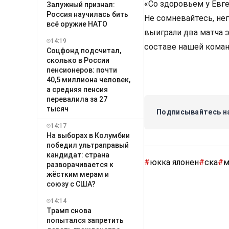
«Со здоровьем у Евге
Залужный признал:
Россия научилась бить
Не сомневайтесь, не
всё оружие НАТО
выиграли два матча э
14:19
составе нашей коман
Соцфонд подсчитал,
сколько в России
пенсионеров: почти
40,5 миллиона человек,
а средняя пенсия
перевалила за 27
тысяч
Подписывайтесь на
14:17
На выборах в Колумбии
победил ультраправый
кандидат: страна
#
юкка ялонен
#
ска
#
м
разворачивается к
жёстким мерам и
союзу с США?
14:14
Трамп снова
попытался запретить