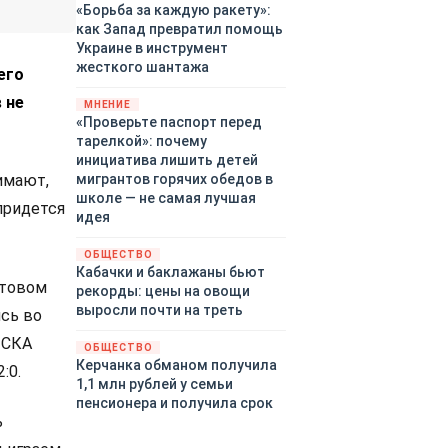
«Борьба за каждую ракету»:
как Запад превратил помощь
Украине в инструмент
жесткого шантажа
его
 не
МНЕНИЕ
«Проверьте паспорт перед
тарелкой»: почему
инициатива лишить детей
мигрантов горячих обедов в
имают,
школе — не самая лучшая
 придется
идея
ОБЩЕСТВО
Кабачки и баклажаны бьют
ртовом
рекорды: цены на овощи
выросли почти на треть
сь во
 СКА
ОБЩЕСТВО
Керчанка обманом получила
:0.
1,1 млн рублей у семьи
пенсионера и получила срок
ь