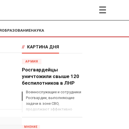
☰
Я
ОБРАЗОВАНИЕ
НАУКА
//
КАРТИНА ДНЯ
АРМИЯ
Росгвардейцы
уничтожили свыше 120
беспилотников в ЛНР
Военнослужащие и сотрудники
Росгвардии, выполняющие
задачи в зоне СВО,
продолжают эффективно
противодействовать угрозам
с воздуха.
МНЕНИЕ