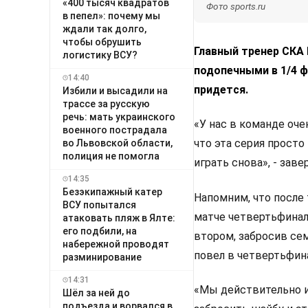
«400 тысяч квадратов
Фото sports.ru
в пепел»: почему мы
ждали так долго,
чтобы обрушить
Главный тренер СКА 
логистику ВСУ?
подопечными в 1/4 ф
14:40
придется.
Избили и высадили на
трассе за русскую
речь: мать украинского
«У нас в команде оч
военного пострадала
что эта серия просто
во Львовской области,
полиция не помогла
играть снова», - заве
14:35
Безэкипажный катер
Напомним, что после
ВСУ попытался
матче четвертьфинал
атаковать пляж в Ялте:
его подбили, на
втором, забросив се
набережной проводят
повел в четвертьфин
разминирование
14:31
«Мы действительно и
Шёл за ней до
подъезда и ворвался в