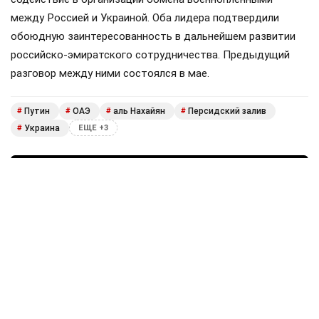
между Россией и Украиной. Оба лидера подтвердили
обоюдную заинтересованность в дальнейшем развитии
российско-эмиратского сотрудничества. Предыдущий
разговор между ними состоялся в мае.
Путин
ОАЭ
аль Нахайян
Персидский залив
#
#
#
#
Украина
#
ЕЩЕ +3
Поделиться
Подписывайтесь на «АН»:
Дзен
ВКонтакте
МАХ
Показать еще