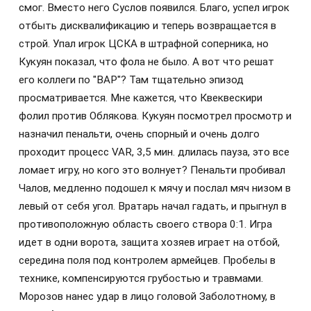
смог. Вместо него Суслов появился. Благо, успел игрок
отбыть дисквалификацию и теперь возвращается в
строй.​ Упал игрок ЦСКА в штрафной соперника, но
Кукуян показал, что фола не было. А вот что решат
его коллеги по "ВАР"? Там тщательно эпизод
просматривается. Мне кажется, что Квеквескири
фолил против Облякова. ​Кукуян посмотрел просмотр и
назначил пенальти, очень спорный и очень долго
проходит процесс VAR, 3,5 мин. длилась пауза, это все
ломает игру, но кого это волнует? Пенальти пробивал
Чалов, медленно подошел к мячу и послал мяч низом в
левый от себя угол. Вратарь начал гадать, и прыгнул в
противоположную область своего створа 0:1. Игра
идет в одни ворота, защита хозяев играет на отбой,
середина поля под контролем армейцев. Пробелы в
технике, компенсируются грубостью и травмами.
Морозов нанес удар в лицо головой Заболотному, в