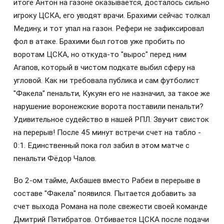
итоге Антон на газоне оказывается, досталось сильно
игроку ЦСКА, его уводят врачи. Брахими сейчас толкал
Медину, и тот упал на газон. Рефери не зафиксировал
фол в атаке. Брахими был готов уже пробить по
воротам ЦСКА, но откуда-то "вырос" перед ним
Агапов, который в чистом подкате выбил сферу на
угловой. Как ни требовала публика и сам футболист
"Факела" пенальти, Кукуян его не назначил, за такое же
нарушение воронежские ворота поставили пенальти?
Удивительное судейство в нашей РПЛ. Звучит свисток
на перерыв! После 45 минут встречи счет на табло -
0:1. Единственный пока гол забил в этом матче с
пенальти Фёдор Чалов.
Во 2-ом тайме, Акбашев вместо Рабеи в перерыве в
составе "Факела" появился. Пытается добавить за
счет выхода Романа на поле свежести своей команде
Дмитрий Пятибратов. Отбивается ЦСКА после подачи