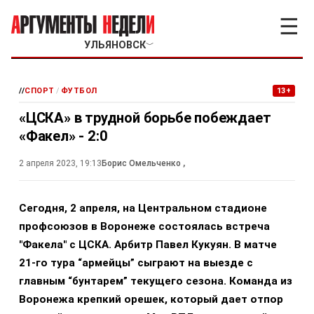
☰
УЛЬЯНОВСК
﹀
//
СПОРТ
/
ФУТБОЛ
13+
«ЦСКА» в трудной борьбе побеждает
«Факел» - 2:0
2 апреля 2023, 19:13
Борис Омельченко
,
Сегодня, 2 апреля, на Центральном стадионе
профсоюзов в Воронеже состоялась встреча
"Факела" с ЦСКА. Арбитр Павел Кукуян. В матче
21-го тура “армейцы” сыграют на выезде с
главным “бунтарем” текущего сезона. Команда из
Воронежа крепкий орешек, который дает отпор