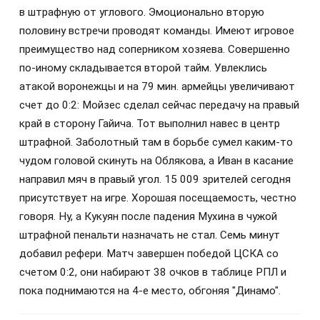
в штрафную от углового. Эмоционально вторую
половину встречи проводят команды. Имеют игровое
преимущество над соперником хозяева. Совершенно
по-иному складывается второй тайм. Увлеклись
атакой воронежцы и​ на 79 мин. армейцы увеличивают
счет до 0:2: Мойзес сделал сейчас передачу на правый
край в сторону Гайича. Тот выполнил навес в центр
штрафной. Заболотный там в борьбе сумел каким-то
чудом головой скинуть на Облякова, а Иван в касание
направил мяч в правый угол. 15 009 зрителей сегодня
присутствует на игре. Хорошая посещаемость, честно
говоря. Ну, а Кукуян после падения Мухина в чужой
штрафной пенальти назначать не стал.​ Семь минут
добавил рефери. Матч завершен победой ЦСКА со
счетом 0:2, они набирают 38 очков в таблице РПЛ и
пока поднимаются на 4-е место, обгоняя "Динамо".