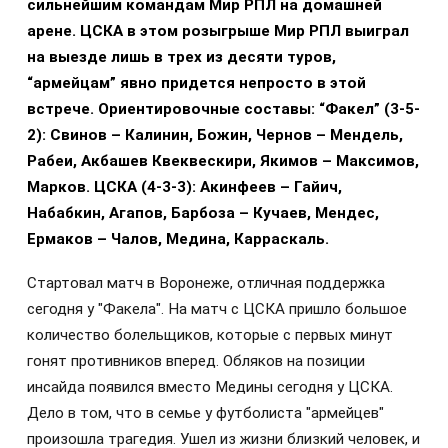
сильнейшим командам Мир РПЛ на домашней
арене. ЦСКА в этом розыгрыше Мир РПЛ выиграл
на выезде лишь в трех из десяти туров,
“армейцам” явно придется непросто в этой
встрече. Ориентировочные составы: “Факел” (3-5-
2): Свинов – Калинин, Божин, Чернов – Мендель,
Рабеи, Акбашев Квеквескири, Якимов – Максимов,
Марков. ЦСКА (4-3-3): Акинфеев – Гайич,
Набабкин, Агапов, Барбоза – Кучаев, Мендес,
Ермаков – Чалов, Медина, Карраскаль.
Стартовал матч в Воронеже, отличная поддержка
сегодня у "Факела". На матч с ЦСКА пришло большое
количество болельщиков, которые с первых минут
гонят противников вперед. Обляков на позиции
инсайда появился вместо Медины сегодня у ЦСКА.
Дело в том, что в семье у футболиста "армейцев"
произошла трагедия. Ушел из жизни близкий человек, и