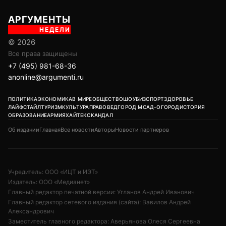
АРГУМЕНТЫ
НЕДЕЛИ
© 2026
Все права защищены
+7 (495) 981-68-36
anonline@argumenti.ru
ПОЛИТИКА
ЭКОНОМИКА
В МИРЕ
ОБЩЕСТВО
ШОУБИЗ
СПОРТ
ЗДОРОВЬЕ
ЛАЙФСТАЙЛ
ТУРИЗМ
КУЛЬТУРА
ПРАВОВЕД
ГОРОД М
САД-ОГОРОД
ИСТОРИЯ
ОБРАЗОВАНИЕ
АРМИЯ
ХАЙТЕК
СКАНДАЛ
Об издании
Главная
Все новости
Авторы
Новости партнеров
Учредитель: ООО «ИЦТ и ИЭТ»
Издатель: ООО «Медианет»
Главный редактор печатной версии: Угланов Андрей Иванович
Главный редактор сетевого издания (сайта): Вавилов Андрей
Александрович
Заместитель главного редактора: Аверьянова Олеся Сергеевна