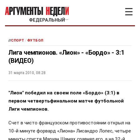
☰
ФЕДЕРАЛЬНЫЙ
﹀
//
СПОРТ
/
ФУТБОЛ
Лига чемпионов. «Лион» - «Бордо» - 3:1
(ВИДЕО)
31 марта 2010, 08:28
"Лион" победил на своем поле «Бордо» (3:1) в
первом четвертьфинальном матче футбольной
Лиги чемпионов.
Счет в чисто французском противостоянии открыл на
10-й минуте форвард «Лиона» Лисандро Лопес, четыре
минуты спустя Маруан Шамах сравнял его, а на 32-й