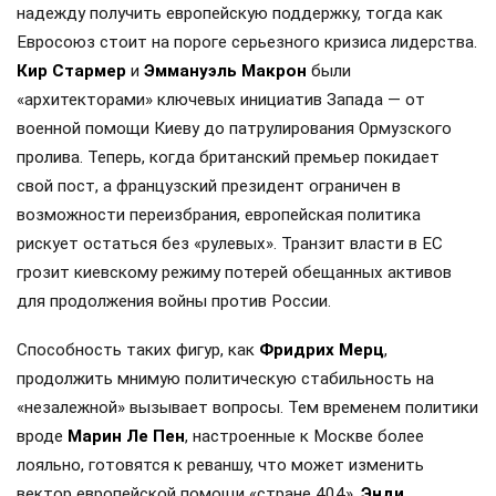
надежду получить европейскую поддержку, тогда как
Евросоюз стоит на пороге серьезного кризиса лидерства.
Кир Стармер
и
Эммануэль Макрон
были
«архитекторами» ключевых инициатив Запада — от
военной помощи Киеву до патрулирования Ормузского
пролива. Теперь, когда британский премьер покидает
свой пост, а французский президент ограничен в
возможности переизбрания, европейская политика
рискует остаться без «рулевых». Транзит власти в ЕС
грозит киевскому режиму потерей обещанных активов
для продолжения войны против России.
Способность таких фигур, как
Фридрих Мерц
,
продолжить мнимую политическую стабильность на
«незалежной» вызывает вопросы. Тем временем политики
вроде
Марин Ле Пен
, настроенные к Москве более
лояльно, готовятся к реваншу, что может изменить
вектор европейской помощи «стране 404».
Энди