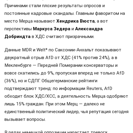
Причинами стали плохие результаты опросов и
постоянные кадровые скандалы. Главным фаворитом на
место Мерца называют
Хендрика Вюста
, а вот
перспективы
Маркуса Зедера
и
Александра
Добриндта
в ХДС считают призрачными.
Данные MDR и Welt* по Саксонии-Анхальт показывают
двукратный отрыв AfD от ХДС (41% против 24%), а в
Мекленбурге — Передней Померании консерваторы и
вовсе скатились до 9%, пропуская вперед не только AfD
(36%), но и СДПГ. Общегерманские рейтинги
подтверждают тренд: по информации Reuters, AfD
обходит блок ХДС/ХСС, а деятельность Мерца одобряют
лишь 15% граждан. При этом Мерц — далеко не
единственный политический лидер, чья репутация сегодня
вызывает вопросы.
В рядах немецкой оппозиции нарастает тревога: