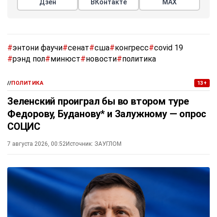
Дзен
ВКонтакте
МАХ
#
энтони фаучи
#
сенат
#
сша
#
конгресс
#
covid 19
#
рэнд пол
#
минюст
#
новости
#
политика
//
ПОЛИТИКА
13+
Зеленский проиграл бы во втором туре
Федорову, Буданову* и Залужному — опрос
СОЦИС
7 августа 2026, 00:52
Источник:
ЗАУГЛОМ