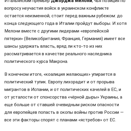
Итальянский премьер
Джорджа Мелони
, чья позиция по
вопросу неучастия войск в украинском конфликте
остается неизменной, стоит перед важным рубежом: до
конца следующего года в Италии пройдут выборы. И хотя
Мелони вместе с другими лидерами «европейской
пятерки» (Великобритания, Франция, Германия) имеет все
шансы удержать власть, вряд ли кто-то из них
рассматривается в качестве реального наследника
политического курса Макрона.
В конечном итоге, «коалиция желающих» упирается в
политический тупик. Европу лихорадит и от прорыва
мигрантов в Испании, и от политических качелей в ЕС, и
от усталости от спонсорства «чёрной дыры» Украины, а
еще больше от ставшей очевидным риском опасности
для европейцев попасть в окопы войны против России —
все эти факторы спорят с планами «ястребов» от ЕС.