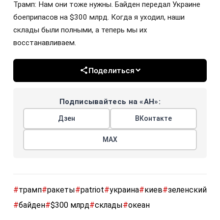
Трамп: Нам они тоже нужны. Байден передал Украине
боеприпасов на $300 млрд. Когда я уходил, наши
склады были полными, а теперь мы их
восстанавливаем.
Поделиться
Подписывайтесь на «АН»:
Дзен
ВКонтакте
МАХ
#
трамп
#
ракеты
#
patriot
#
украина
#
киев
#
зеленский
#
байден
#
$300 млрд
#
склады
#
океан