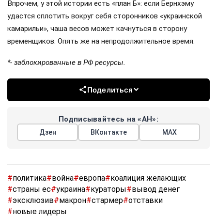
Впрочем, у этой истории есть «план Б»: если Бернхэму
удастся сплотить вокруг себя сторонников «украинской
камарильи», чаша весов может качнуться в сторону
временщиков. Опять же на непродолжительное время.
*- заблокированные в РФ ресурсы.
Поделиться
Подписывайтесь на «АН»:
Дзен
ВКонтакте
МАХ
#
политика
#
война
#
европа
#
коалиция желающих
#
страны ес
#
украина
#
кураторы
#
вывод денег
#
эксклюзив
#
макрон
#
стармер
#
отставки
#
новые лидеры