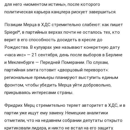
для него «моментом истины», после которого
политическая карьера канцлера рискует завершиться.
Позиции Мерца в ХДС стремительно слабеют: как пишет
Spiegel*, в партийных верхах почти не осталось тех, кто
верит в его способность досидеть в кресле до
Рождества. В кулуарах уже называют конкретную дату
«часа икс» — 21 сентября, день после выборов в Берлине
и Мекленбурге — Передней Померании. По слухам,
партийная элита готовит «дворцовый переворот»:
региональные премьеры планируют выступить единым
фронтом, чтобы убедить Мерца уйти добровольно,
прикрываясь интересами страны.
Фридрих Мерц стремительно теряет авторитет в ХДС, и в
партии уже ищут ему замену. Немецкие аналитики
отметили, что на недавнем собрании депутаты открыто
критиковали лидера, и никто не встал на его защиту.