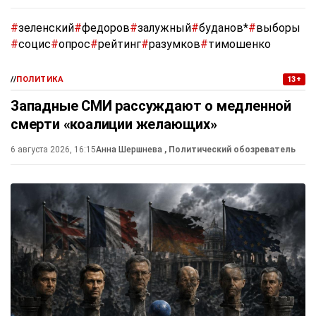
#
зеленский
#
федоров
#
залужный
#
буданов*
#
выборы
#
социс
#
опрос
#
рейтинг
#
разумков
#
тимошенко
//
ПОЛИТИКА
13+
Западные СМИ рассуждают о медленной
смерти «коалиции желающих»
6 августа 2026, 16:15
Анна Шершнева
, Политический обозреватель