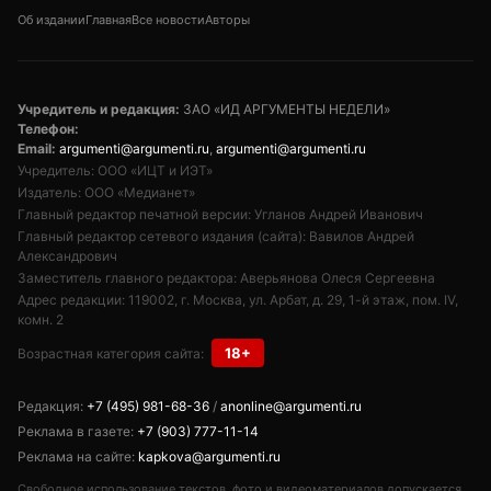
Об издании
Главная
Все новости
Авторы
Учредитель и редакция:
ЗАО «ИД АРГУМЕНТЫ НЕДЕЛИ»
Телефон:
Email:
argumenti@argumenti.ru
,
argumenti@argumenti.ru
Учредитель: ООО «ИЦТ и ИЭТ»
Издатель: ООО «Медианет»
Главный редактор печатной версии: Угланов Андрей Иванович
Главный редактор сетевого издания (сайта): Вавилов Андрей
Александрович
Заместитель главного редактора: Аверьянова Олеся Сергеевна
Адрес редакции: 119002, г. Москва, ул. Арбат, д. 29, 1-й этаж, пом. IV,
комн. 2
18+
Возрастная категория сайта:
Редакция:
+7 (495) 981-68-36
/
anonline@argumenti.ru
Реклама в газете:
+7 (903) 777-11-14
Реклама на сайте:
kapkova@argumenti.ru
Свободное использование текстов, фото и видеоматериалов допускается