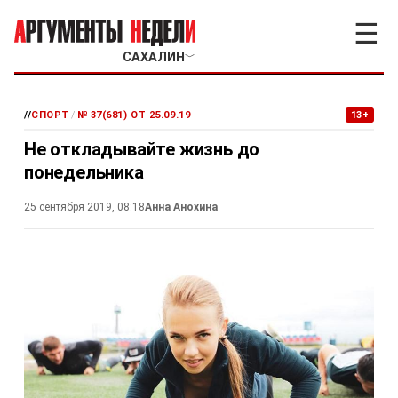
☰
САХАЛИН
﹀
//
СПОРТ
/
№ 37(681) ОТ 25.09.19
13+
Не откладывайте жизнь до
понедельника
25 сентября 2019, 08:18
Анна Анохина