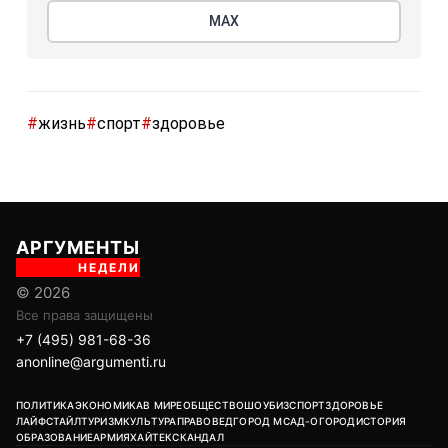
МАХ
#
жизнь
#
спорт
#
здоровье
АРГУМЕНТЫ
НЕДЕЛИ
© 2026
Все права защищены
+7 (495) 981-68-36
anonline@argumenti.ru
ПОЛИТИКА
ЭКОНОМИКА
В МИРЕ
ОБЩЕСТВО
ШОУБИЗ
СПОРТ
ЗДОРОВЬЕ
ЛАЙФСТАЙЛ
ТУРИЗМ
КУЛЬТУРА
ПРАВОВЕД
ГОРОД М
САД-ОГОРОД
ИСТОРИЯ
ОБРАЗОВАНИЕ
АРМИЯ
ХАЙТЕК
СКАНДАЛ