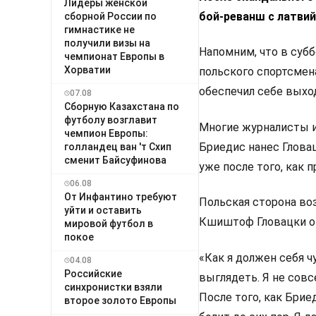
Лидеры женской
бой-реванш с латви
сборной России по
гимнастике не
получили визы на
Напомним, что в субб
чемпионат Европы в
Хорватии
польского спортсмен
обеспечил себе выхо
07.08
Сборную Казахстана по
футболу возглавит
Многие журналисты и
чемпион Европы:
Бриедис нанес Гловац
голландец ван 'т Схип
сменит Байсуфинова
уже после того, как п
06.08
От Инфантино требуют
Польская сторона во
уйти и оставить
Кшиштоф Гловацки ог
мировой футбол в
покое
«Как я должен себя ч
04.08
Российские
выглядеть. Я не сов
синхронистки взяли
После того, как Бри
второе золото Европы