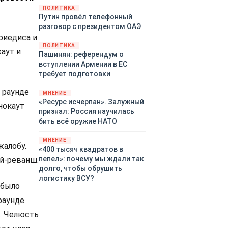
закупленное ранее оружие.
ПОЛИТИКА
Путин провёл телефонный
Также американская
разговор с президентом ОАЭ
администрация скидывает на
риедиса и
европейцев снабжение
ПОЛИТИКА
киевского режима оружием,
аут и
Пашинян: референдум о
которое стремится продавать
вступлении Армении в ЕС
всем новым снабженцам.
требует подготовки
Однако часто возникают
предположения о возможном
 раунде
МНЕНИЕ
«сменщике» американцев на
«Ресурс исчерпан». Залужный
нокаут
этом позорном посту.
признал: Россия научилась
Рассмотрим, кто же рвётся на
бить всё оружие НАТО
место «миротворцев».
МНЕНИЕ
жалобу.
«400 тысяч квадратов в
пепел»: почему мы ждали так
ой-реванш.
долго, чтобы обрушить
логистику ВСУ?
 было
раунде.
о. Челюсть