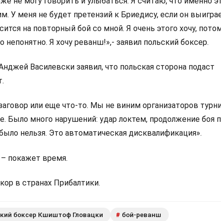
даже не могу говорить и улыбаться. Я считаю, что именно э
. У меня не будет претензий к Бриедису, если он выигра
сится на повторный бой со мной. Я очень этого хочу, пото
о непонятно. Я хочу реванш!»,- заявил польский боксер.
Анджей Василевски заявил, что польская сторона подаст
.
 заговор или еще что-то. Мы не виним организаторов турни
е. Было много нарушений: удар локтем, продолжение боя 
ь было нельзя. Это автоматическая дисквалификация».
 – покажет время.
кор в странах Прибалтики.
кий боксер Кшиштоф Гловацки
бой-реванш
#