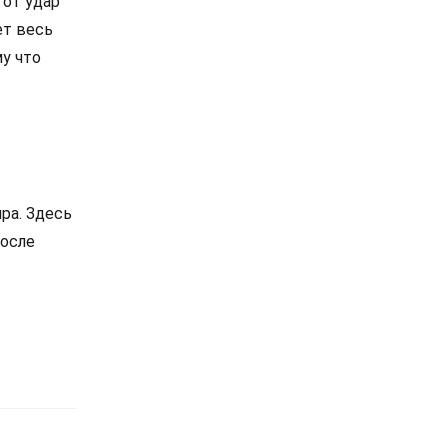
тот удар
ет весь
му что
ра. Здесь
после