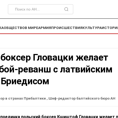
КА
ОБЩЕСТВО
В МИРЕ
АРМИЯ
ПРОИСШЕСТВИЯ
КУЛЬТУРА
ИСТОРИ
 боксер Гловацки желает
 бой-реванш с латвийским
 Бриедисом
ор в странах Прибалтики
, Шеф-редактор балтийского бюро АН
 поединка польский боксер Кшиштоф Гловацки желает 