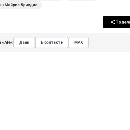
ен Майрис Бриедис
Подел
 «АН»:
Дзен
ВКонтакте
МАХ