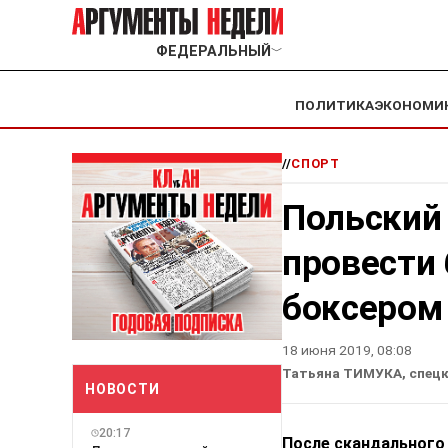
ФЕДЕРАЛЬНЫЙ
﹀
ПОЛИТИКА
ЭКОНОМИ
//
СПОРТ
Польский
провести
боксером
18 июня 2019, 08:08
Татьяна ТИМУКА, спецк
НОВОСТИ
20:17
После скандального