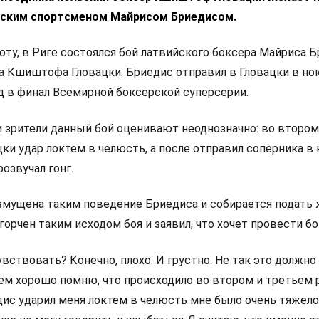
йским спортсменом Майрисом Бриедисом.
оту, в Риге состоялся бой латвийского боксера Майриса Б
а Кшиштофа Гловацки. Бриедис отправил в Гловацки в нок
д в финал Всемирной боксерской суперсерии.
 зрители данный бой оценивают неоднозначно: во втором
ки удар локтем в челюсть, а после отправил соперника в 
розвучал гонг.
змущена таким поведение Бриедиса и собирается подать 
орчен таким исходом боя и заявил, что хочет провести б
увствовать? Конечно, плохо. И грустно. Не так это должно
сем хорошо помню, что происходило во втором и третьем 
едис ударил меня локтем в челюсть мне было очень тяжел