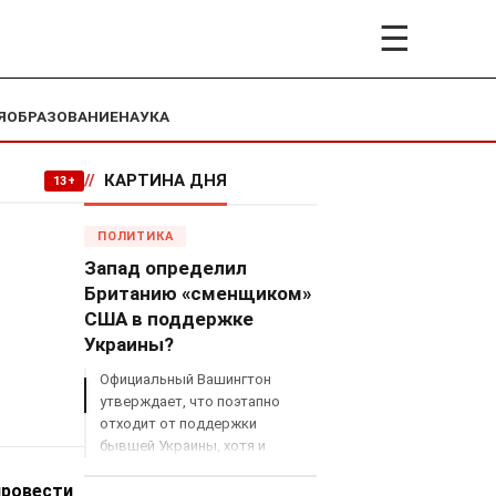
☰
Я
ОБРАЗОВАНИЕ
НАУКА
//
КАРТИНА ДНЯ
13+
ПОЛИТИКА
Запад определил
Британию «сменщиком»
США в поддержке
Украины?
Официальный Вашингтон
утверждает, что поэтапно
отходит от поддержки
бывшей Украины, хотя и
продолжает снабжать ВСУ
провести
разведданными и поставлять