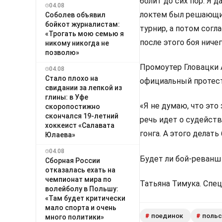
болит до сих пор. Я 
04.08
локтем был решающим
Соболев объявил
бойкот журналистам:
турнир, а потом согла
«Трогать мою семью я
после этого боя ничег
никому никогда не
позволю»
Промоутер Гловацки 
04.08
Стало плохо на
официальный протест
свидании за лепкой из
глины: в Уфе
«Я не думаю, что это
скоропостижно
скончался 19-летний
речь идет о судейств
хоккеист «Салавата
гонга. А этого делат
Юлаева»
04.08
Будет ли бой-реванш
Сборная России
отказалась ехать на
чемпионат мира по
Татьяна Тимука. Спец
волейболу в Польшу:
«Там будет критически
мало спорта и очень
поединок
польс
#
#
много политики»