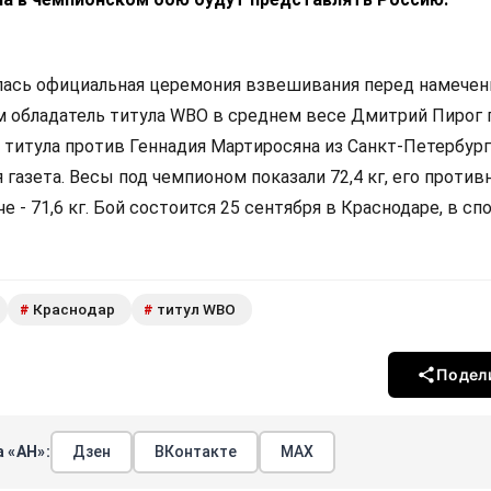
лась официальная церемония взвешивания перед намече
м обладатель титула WBO в среднем весе Дмитрий Пирог
 титула против Геннадия Мартиросяна из Санкт-Петербург
газета. Весы под чемпионом показали 72,4 кг, его против
че - 71,6 кг. Бой состоится 25 сентября в Краснодаре, в с
Краснодар
титул WBO
#
#
Подел
 «АН»:
Дзен
ВКонтакте
МАХ