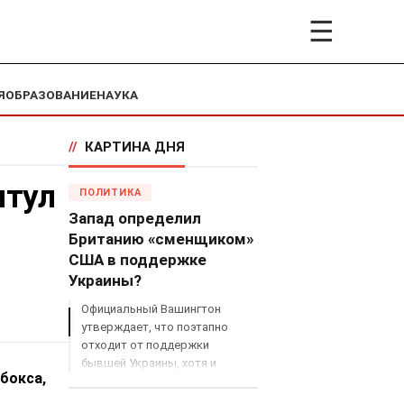
☰
Я
ОБРАЗОВАНИЕ
НАУКА
//
КАРТИНА ДНЯ
итул
ПОЛИТИКА
Запад определил
Британию «сменщиком»
США в поддержке
Украины?
Официальный Вашингтон
утверждает, что поэтапно
отходит от поддержки
бывшей Украины, хотя и
бокса,
продолжает снабжать ВСУ
разведданными и поставлять