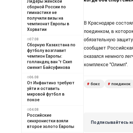
Лидеры женской
сборной России по
гимнастике не
получили визы на
В Краснодаре состоя
чемпионат Европы в
Хорватии
поединком, в которо
обязательную защиту
07.08
Сборную Казахстана по
сообщает Российская 
футболу возглавит
оказался немного лег
чемпион Европы:
голландец ван 'т Схип
комплексе "Олимп".
сменит Байсуфинова
06.08
От Инфантино требуют
бокс
поединок
#
#
уйти и оставить
мировой футбол в
покое
04.08
Российские
синхронистки взяли
Подписывайтесь на
второе золото Европы