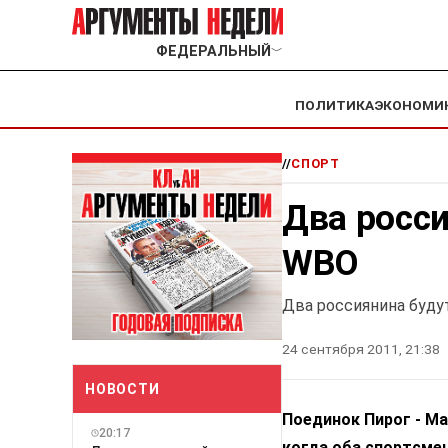
ФЕДЕРАЛЬНЫЙ
﹀
ПОЛИТИКА
ЭКОНОМИ
//
СПОРТ
Два росси
WBO
Два россиянина буду
24 сентября 2011, 21:38
НОВОСТИ
Поединок Пирог - М
20:17
когда оба спортсме