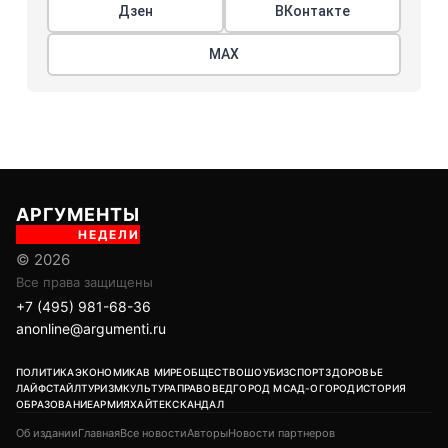
Дзен
ВКонтакте
МАХ
АРГУМЕНТЫ
НЕДЕЛИ
© 2026
Все права защищены
+7 (495) 981-68-36
anonline@argumenti.ru
ПОЛИТИКА
ЭКОНОМИКА
В МИРЕ
ОБЩЕСТВО
ШОУБИЗ
СПОРТ
ЗДОРОВЬЕ
ЛАЙФСТАЙЛ
ТУРИЗМ
КУЛЬТУРА
ПРАВОВЕД
ГОРОД М
САД-ОГОРОД
ИСТОРИЯ
ОБРАЗОВАНИЕ
АРМИЯ
ХАЙТЕК
СКАНДАЛ
Об издании
Главная
Все новости
Авторы
Новости партнеров