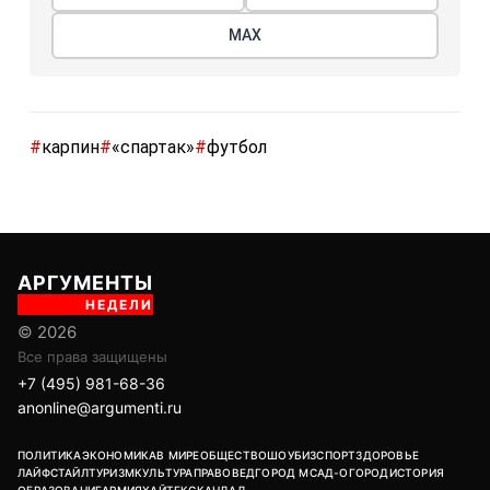
МАХ
#
карпин
#
«спартак»
#
футбол
АРГУМЕНТЫ
НЕДЕЛИ
© 2026
Все права защищены
+7 (495) 981-68-36
anonline@argumenti.ru
ПОЛИТИКА
ЭКОНОМИКА
В МИРЕ
ОБЩЕСТВО
ШОУБИЗ
СПОРТ
ЗДОРОВЬЕ
ЛАЙФСТАЙЛ
ТУРИЗМ
КУЛЬТУРА
ПРАВОВЕД
ГОРОД М
САД-ОГОРОД
ИСТОРИЯ