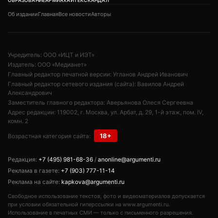
ОБРАЗОВАНИЕ
АРМИЯ
ХАЙТЕК
СКАНДАЛ
Об издании
Главная
Все новости
Авторы
Учредитель: ООО «ИЦТ и ИЭТ»
Издатель: ООО «Медианет»
Главный редактор печатной версии: Угланов Андрей Иванович
Главный редактор сетевого издания (сайта): Вавилов Андрей
Александрович
Заместитель главного редактора: Аверьянова Олеся Сергеевна
Адрес редакции: 119002, г. Москва, ул. Арбат, д. 29, 1-й этаж, пом. IV,
комн. 2
18+
Возрастная категория сайта:
Редакция:
+7 (495) 981-68-36
/
anonline@argumenti.ru
Реклама в газете:
+7 (903) 777-11-14
Реклама на сайте:
kapkova@argumenti.ru
Свободное использование текстов, фото и видеоматериалов допускается
при условии обязательной гиперссылки на www.argumenti.ru.
Использование в печатных СМИ — только с письменного разрешения.