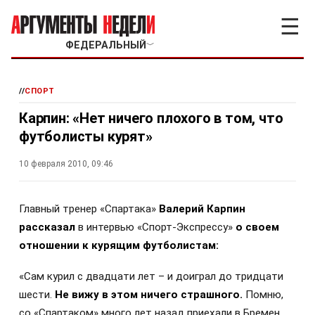
☰
ФЕДЕРАЛЬНЫЙ
﹀
//
СПОРТ
Карпин: «Нет ничего плохого в том, что
футболисты курят»
10 февраля 2010, 09:46
Г
лавный тренер «Спартака»
Валерий Карпин
рассказал
в интервью «Спорт-Экспрессу»
о своем
отношении к курящим футболистам:
«Сам курил с двадцати лет – и доиграл до тридцати
шести.
Не вижу в этом ничего страшного.
Помню,
со «Спартаком» много лет назад приехали в Бремен