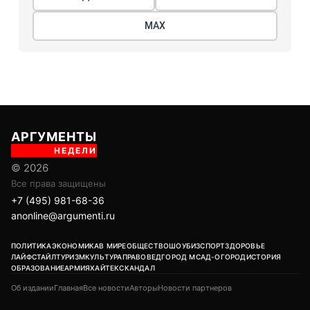
МАХ
АРГУМЕНТЫ
НЕДЕЛИ
© 2026
Все права защищены
+7 (495) 981-68-36
anonline@argumenti.ru
ПОЛИТИКА
ЭКОНОМИКА
В МИРЕ
ОБЩЕСТВО
ШОУБИЗ
СПОРТ
ЗДОРОВЬЕ
ЛАЙФСТАЙЛ
ТУРИЗМ
КУЛЬТУРА
ПРАВОВЕД
ГОРОД М
САД-ОГОРОД
ИСТОРИЯ
ОБРАЗОВАНИЕ
АРМИЯ
ХАЙТЕК
СКАНДАЛ
Об издании
Главная
Все новости
Авторы
Новости партнеров