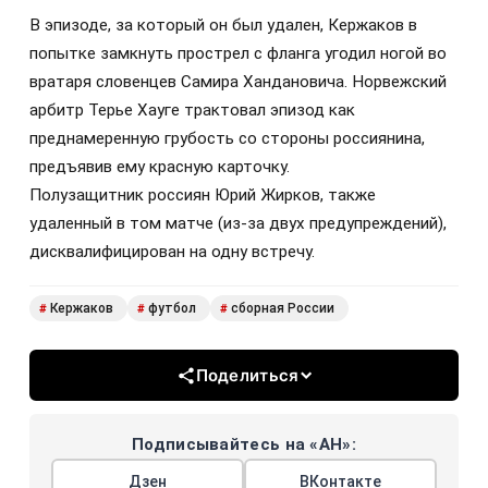
В эпизоде, за который он был удален, Кержаков в
попытке замкнуть прострел с фланга угодил ногой во
вратаря словенцев Самира Хандановича. Норвежский
арбитр Терье Хауге трактовал эпизод как
преднамеренную грубость со стороны россиянина,
предъявив ему красную карточку.
Полузащитник россиян Юрий Жирков, также
удаленный в том матче (из-за двух предупреждений),
дисквалифицирован на одну встречу.
Кержаков
футбол
сборная России
#
#
#
Поделиться
Подписывайтесь на «АН»:
Дзен
ВКонтакте