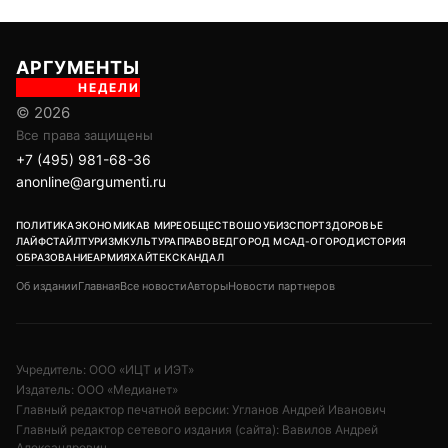
АРГУМЕНТЫ
НЕДЕЛИ
© 2026
Все права защищены
+7 (495) 981-68-36
anonline@argumenti.ru
ПОЛИТИКА
ЭКОНОМИКА
В МИРЕ
ОБЩЕСТВО
ШОУБИЗ
СПОРТ
ЗДОРОВЬЕ
ЛАЙФСТАЙЛ
ТУРИЗМ
КУЛЬТУРА
ПРАВОВЕД
ГОРОД М
САД-ОГОРОД
ИСТОРИЯ
ОБРАЗОВАНИЕ
АРМИЯ
ХАЙТЕК
СКАНДАЛ
Об издании
Главная
Все новости
Авторы
Новости партнеров
Учредитель: ООО «ИЦТ и ИЭТ»
Издатель: ООО «Медианет»
Главный редактор печатной версии: Угланов Андрей Иванович
Главный редактор сетевого издания (сайта): Вавилов Андрей
Александрович