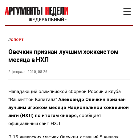
☰
ФЕДЕРАЛЬНЫЙ
﹀
//
СПОРТ
Овечкин признан лучшим хоккеистом
месяца в НХЛ
2 февраля 2010, 08:26
Н
ападающий олимпийской сборной России и клуба
"Вашингтон Кэпиталз"
Александр Овечкин признан
лучшим игроком месяца Национальной хоккейной
лиги (НХЛ) по итогам января,
сообщает
официальный сайт НХЛ.
В 15 январских матчах Овечкин, ставший 5 января