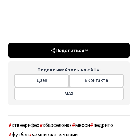
Поделиться
Подписывайтесь на «АН»:
Дзен
ВКонтакте
МАХ
#
«тенерифе»
#
«барселона»
#
месси
#
педрито
#
футбол
#
чемпионат испании