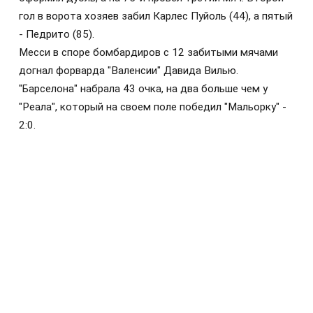
гол в ворота хозяев забил Карлес Пуйоль (44), а пятый
- Педрито (85).
Месси в споре бомбардиров с 12 забитыми мячами
догнал форварда "Валенсии" Давида Вилью.
"Барселона" набрала 43 очка, на два больше чем у
"Реала", который на своем поле победил "Мальорку" -
2:0.