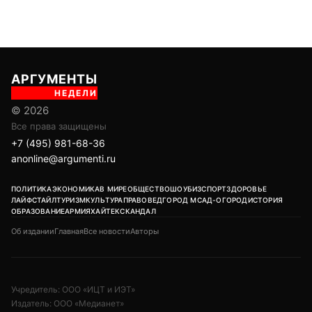
АРГУМЕНТЫ
НЕДЕЛИ
© 2026
Все права защищены
+7 (495) 981-68-36
anonline@argumenti.ru
ПОЛИТИКА
ЭКОНОМИКА
В МИРЕ
ОБЩЕСТВО
ШОУБИЗ
СПОРТ
ЗДОРОВЬЕ
ЛАЙФСТАЙЛ
ТУРИЗМ
КУЛЬТУРА
ПРАВОВЕД
ГОРОД М
САД-ОГОРОД
ИСТОРИЯ
ОБРАЗОВАНИЕ
АРМИЯ
ХАЙТЕК
СКАНДАЛ
Об издании
Главная
Все новости
Авторы
Учредитель: ООО «ИЦТ и ИЭТ»
Издатель: ООО «Медианет»