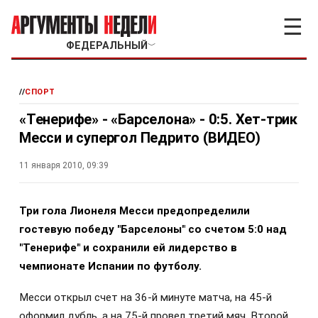
☰
ФЕДЕРАЛЬНЫЙ
﹀
//
СПОРТ
«Тенерифе» - «Барселона» - 0:5. Хет-трик
Месси и супергол Педрито (ВИДЕО)
11 января 2010, 09:39
Т
ри гола Лионеля Месси предопределили
гостевую победу "Барселоны" со счетом 5:0 над
"Тенерифе" и сохранили ей лидерство в
чемпионате Испании по футболу.
Месси открыл счет на 36-й минуте матча, на 45-й
оформил дубль, а на 75-й провел третий мяч. Второй