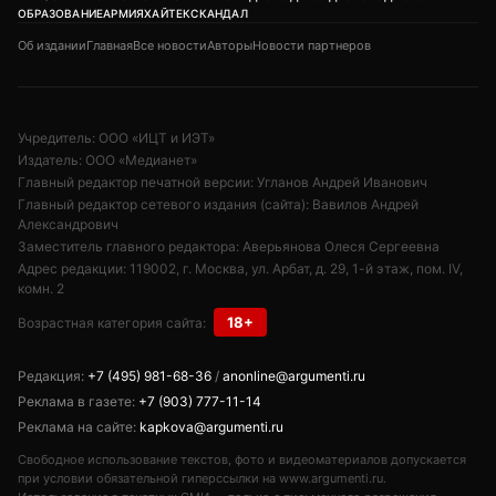
ОБРАЗОВАНИЕ
АРМИЯ
ХАЙТЕК
СКАНДАЛ
Об издании
Главная
Все новости
Авторы
Новости партнеров
Учредитель: ООО «ИЦТ и ИЭТ»
Издатель: ООО «Медианет»
Главный редактор печатной версии: Угланов Андрей Иванович
Главный редактор сетевого издания (сайта): Вавилов Андрей
Александрович
Заместитель главного редактора: Аверьянова Олеся Сергеевна
Адрес редакции: 119002, г. Москва, ул. Арбат, д. 29, 1-й этаж, пом. IV,
комн. 2
18+
Возрастная категория сайта:
Редакция:
+7 (495) 981-68-36
/
anonline@argumenti.ru
Реклама в газете:
+7 (903) 777-11-14
Реклама на сайте:
kapkova@argumenti.ru
Свободное использование текстов, фото и видеоматериалов допускается
при условии обязательной гиперссылки на www.argumenti.ru.