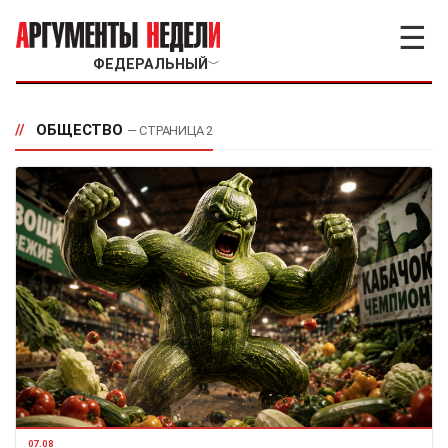
☰
ФЕДЕРАЛЬНЫЙ
﹀
//
ОБЩЕСТВО
— СТРАНИЦА 2
07.08