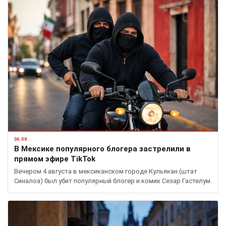
06.08
В Мексике популярного блогера застрелили в
прямом эфире TikTok
Вечером 4 августа в мексиканском городе Кульякан (штат
Синалоа) был убит популярный блогер и комик Сезар Гастелум.