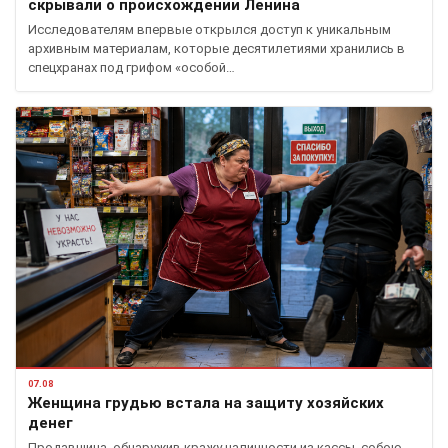
скрывали о происхождении Ленина
Исследователям впервые открылся доступ к уникальным
архивным материалам, которые десятилетиями хранились в
спецхранах под грифом «особой…
07.08
Женщина грудью встала на защиту хозяйских
денег
Продавщица, обнаружив кражу наличности из кассы, собою