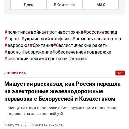
Дзен
ВКонтакте
МАХ
#
политика
#
война
#
противостояние
#
россия
#
запад
#
фронт
#
украинский конфликт
#
помощь запада
#
сша
#
евросоюз
#
британия
#
баллистические ракеты
#
дроны
#
вооружение
#
обеспечение
#
поддержка
#
киевский режим
#
прогнозы
#
кризис
//
ПОЛИТИКА
13+
Мишустин рассказал, как Россия перешла
на электронные железнодорожные
перевозки с Белоруссией и Казахстаном
Мишустин: ж/д перевозки с Беларусью почти полностью
перешли на электронный учё
7 августа 2026, 12:46
Иван Тихонов
,