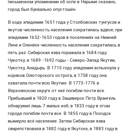
письменном упоминании об оспе в Нарыме сказано,
город был буквально опустошён.
В ходе эпидемии 1651 года у Столбовских тунгусов и
якутов численность населения сократилась вдвое; при
эпидемии 1652-1653 годов в поселениях на Нижней
Лене и Оленёке численность населения сократилась в
пять раз. Сибирская язва поражала в 1684 году
Чукотку; в 1689 -1692 годы - Северо-Запад Якутии,
Чукотку, Анадырь. В 1715 году эпидемия вспыхнула у
коряков Олюторского острога; в 1758 году она
охватила почти всю Якутию. В 1773-1776 в
Верхоянском округе от неё погибли почти все.
Прибывший в 1820 году в Зашиверск Петр Врангель
обнаружил лишь 7 жилых изб; в 1833 году в этом
городе погибли почти все. В 1855 году в Походск
вымерло всё население. Затем Сибирская язва
свирепствовала в 1882 году в Якутске, в 1883 году в