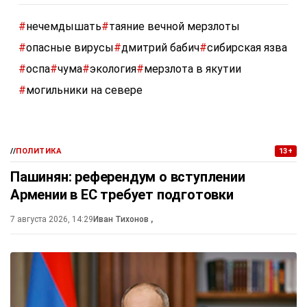
#
нечемдышать
#
таяние вечной мерзлоты
#
опасные вирусы
#
дмитрий бабич
#
сибирская язва
#
оспа
#
чума
#
экология
#
мерзлота в якутии
#
могильники на севере
//
ПОЛИТИКА
13+
Пашинян: референдум о вступлении
Армении в ЕС требует подготовки
7 августа 2026, 14:29
Иван Тихонов
,