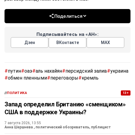
Поделиться
Подписывайтесь на «АН»:
Дзен
ВКонтакте
МАХ
#
путин
#
оаэ
#
аль нахайян
#
персидский залив
#
украина
#
обмен пленными
#
переговоры
#
кремль
//
ПОЛИТИКА
13+
Запад определил Британию «сменщиком»
США в поддержке Украины?
7 августа 2026, 13:55
Анна Шершнева
, политический обозреватель, публицист