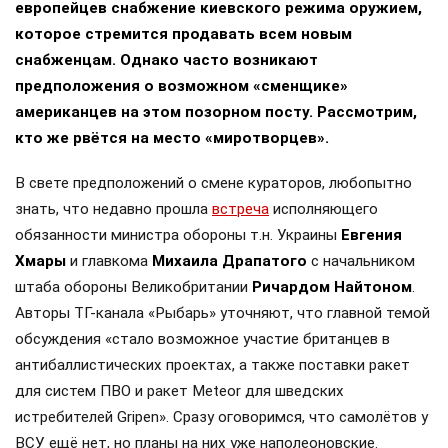
европейцев снабжение киевского режима оружием,
которое стремится продавать всем новым
снабженцам. Однако часто возникают
предположения о возможном «сменщике»
американцев на этом позорном посту. Рассмотрим,
кто же рвётся на место «миротворцев».
В свете предположений о смене кураторов, любопытно
знать, что недавно прошла
встреча
исполняющего
обязанности министра обороны т.н. Украины
Евгения
Хмары
и главкома
Михаила Драпатого
с начальником
штаба обороны Великобритании
Ричардом Найтоном
.
Авторы ТГ-канала «Рыбарь» уточняют, что главной темой
обсуждения «стало возможное участие британцев в
антибаллистических проектах, а также поставки ракет
для систем ПВО и ракет Meteor для шведских
истребителей Gripen». Сразу оговоримся, что самолётов у
ВСУ ещё нет, но планы на них уже наполеоновские.