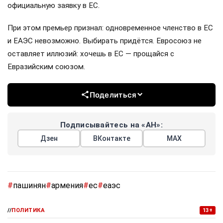
официальную заявку в ЕС.
При этом премьер признал: одновременное членство в ЕС
и ЕАЭС невозможно. Выбирать придётся. Евросоюз не
оставляет иллюзий: хочешь в ЕС — прощайся с
Евразийским союзом.
Поделиться
Подписывайтесь на «АН»:
Дзен
ВКонтакте
МАХ
#
пашинян
#
армения
#
ес
#
еаэс
//
ПОЛИТИКА
13+