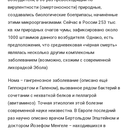
вирулентности (смертоносности) природные,
создавались биологические боеприпасы, начинённые
этими микроорганизмами. Сейчас в России 253 тыс.
кв. км природных очагов чумы, зафиксировано около
1000 штаммов данного возбудителя. Однако, есть
предположения, что средневековая «чёрная смерть»
являлась несколько другим комплексным
заболеванием (возможно, схожим с современной
лихорадкой Эбола).
Нома – гангренозное заболевание (описано ещё
Гиппократом и Галеном), вызванное рядом бактерий в
сочетании с нехваткой белков и пеллагрой
(авитаминоз). Точная этиология этой болезни
современной науке неизвестна. В Европе последний
раз научно описано врачом Бертольдом Эпштейном и
доктором Йозефом Менгеле – находившихся в