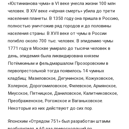
«Юстинианова чума» в VI веке унесла жизни 100 млн
человек. В XIV веке «чёрная смерть» убила до трети
населения планеты. В 1350 году она пришла в Россию,
полностью уничтожив ряд городов и до половины
населения страны. В XVII веке от чумы в России
погибло около 700 тыс. человек. В эпидемию чумы
1771 году в Москве умирало до тысячи человек в
день, эпидемия была ликвидирована князем
Потёмкиным и фельдмаршалом Прозоровским в
первопрестольной тогда появилось 14 чумных
кладбищ: Мазиловское, Дегунинское, Кожуховское,
Холерное, Дорогомиловское, Филевское, Армянское,
Миусское, Пятницкое, Даниловское, Калитниковское,
Преображенское, Рогожское и Ваганьковское.
Некоторые из них действуют до сих пор.
Японским «Отрядом 751» был разработан штамм
возбудителя, в 60 раз превосходящий по