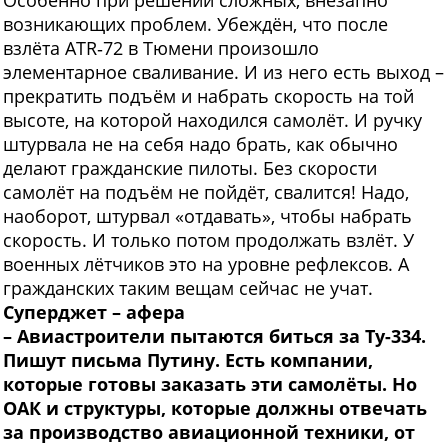
Особенно при решении сложных, внезапно
возникающих проблем. Убеждён, что после
взлёта ATR‑72 в Тюмени произошло
элементарное сваливание. И из него есть выход –
прекратить подъём и набрать скорость на той
высоте, на которой находился самолёт. И ручку
штурвала не на себя надо брать, как обычно
делают гражданские пилоты. Без скорости
самолёт на подъём не пойдёт, свалится! Надо,
наоборот, штурвал «отдавать», чтобы набрать
скорость. И только потом продолжать взлёт. У
военных лётчиков это на уровне рефлексов. А
гражданских таким вещам сейчас не учат.
Суперджет – афера
– Авиастроители
пытаются биться за Ту-334.
Пишут письма Путину. Есть компании,
которые готовы заказать эти самолёты. Но
ОАК и структуры, которые должны отвечать
за производство авиационной техники, от