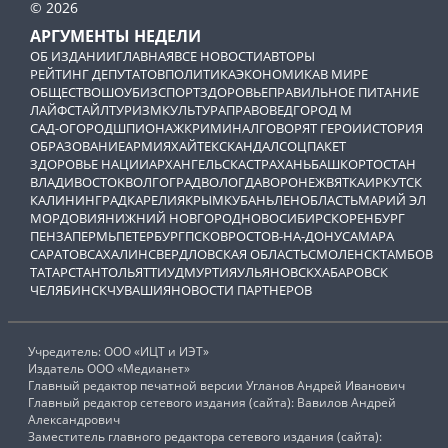
© 2026
АРГУМЕНТЫ НЕДЕЛИ
ОБ ИЗДАНИИ
ГЛАВНАЯ
ВСЕ НОВОСТИ
АВТОРЫ
РЕЙТИНГ ДЕПУТАТОВ
ПОЛИТИКА
ЭКОНОМИКА
В МИРЕ
ОБЩЕСТВО
ШОУБИЗ
СПОРТ
ЗДОРОВЬЕ
ПРАВИЛЬНОЕ ПИТАНИЕ
ЛАЙФСТАЙЛ
ТУРИЗМ
КУЛЬТУРА
ПРАВОВЕД
ГОРОД М
САД-ОГОРОД
ШПИОНАЖ
КРИМИНАЛ
ГОВОРЯТ ГЕРОИ
ИСТОРИЯ
ОБРАЗОВАНИЕ
АРМИЯ
ХАЙТЕК
СКАНДАЛ
СОЦПАКЕТ
ЗДОРОВЬЕ НАЦИИ
АРХАНГЕЛЬСК
АСТРАХАНЬ
БАШКОРТОСТАН
ВЛАДИВОСТОК
ВОЛГОГРАД
ВОЛОГДА
ВОРОНЕЖ
ВЯТКА
ИРКУТСК
КАЛИНИНГРАД
КАРЕЛИЯ
КРЫМ
КУБАНЬ
ЛЕНОБЛАСТЬ
МАРИЙ ЭЛ
МОРДОВИЯ
НИЖНИЙ НОВГОРОД
НОВОСИБИРСК
ОРЕНБУРГ
ПЕНЗА
ПЕРМЬ
ПЕТЕРБУРГ
ПСКОВ
РОСТОВ-НА-ДОНУ
САМАРА
САРАТОВ
САХАЛИН
СВЕРДЛОВСКАЯ ОБЛАСТЬ
СМОЛЕНСК
ТАМБОВ
ТАТАРСТАН
ТОЛЬЯТТИ
УДМУРТИЯ
УЛЬЯНОВСК
ХАБАРОВСК
ЧЕЛЯБИНСК
ЧУВАШИЯ
НОВОСТИ ПАРТНЕРОВ
Учредитель: ООО «ИЦТ и ИЭТ»
Издатель ООО «Медианет»
Главный редактор печатной версии Угланов Андрей Иванович
Главный редактор сетевого издания (сайта): Вавилов Андрей
Александрович
Заместитель главного редактора сетевого издания (сайта):