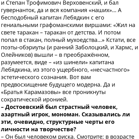
и Степан Трофимович Верховенский, и бал
гувернанток, да и вся компания «наших»… А
бесподобный капитан Лебядкин с его
гениальными графоманскими виршами: «Жил на
свете таракан – таракан от детства. И потом
попал в стакан, полный мухоедства…» Кстати, все
поэты-обэриуты (и ранний Заболоцкий, и Хармс, и
Олейников) вышли – в преображённом,
разумеется, виде – «из шинели» капитана
Лебядкина, из этого ущербного, «несчастного»
эстетического сознания. Вот вам
предвосхищение будущего модерна. Да и
«Братья Карамазовы» все проникнуты
сократической иронией.
– Достоевский был страстный человек,
азартный игрок, мономан. Сказывались ли
эти, очевидно, структурные черты его
личности на творчестве?
– Он был человеком риска. Смотрите: в возрасте