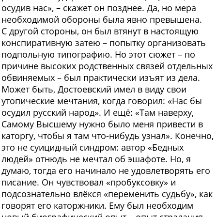
осудив нас», – скажет он позднее. Да, но мера
необходимой обороны была явно превышена.
С другой стороны, он был втянут в настоящую
конспиративную затею – попытку организовать
подпольную типографию. Но этот сюжет – по
причине высоких родственных связей отдельных
обвиняемых – был практически изъят из дела.
Может быть, Достоевский имел в виду свои
утопические мечтания, когда говорил: «Нас бы
осудил русский народ». И ещё: «Там наверху,
Самому Высшему нужно было меня привести в
каторгу, чтобы я там что-нибудь узнал». Конечно,
это не суицидный синдром: автор «Бедных
людей» отнюдь не мечтал об эшафоте. Но, я
думаю, тогда его начинало не удовлетворять его
писание. Он чувствовал «пробуксовку» и
подсознательно влёкся «переменить судьбу», как
говорят его каторжники. Ему был необходим