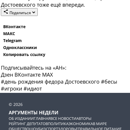
Достоевского тоже ещё впереди.
Поделиться
ВКонтакте
МАКС
Telegram
Одноклассники
Копировать ссылку
Подписывайтесь на «АН»:
Дзен
ВКонтакте
МАХ
#
день рождения федора Достоевского
#
бесы
#
игроки
#
идиот
© 2026
АРГУМЕНТЫ НЕДЕЛИ
ОБ ИЗДАНИИ
ГЛАВНАЯ
ВСЕ НОВОСТИ
АВТОРЫ
РЕЙТИНГ ДЕПУТАТОВ
ПОЛИТИКА
ЭКОНОМИКА
В МИРЕ
ОБЩЕСТВО
ШОУБИЗ
СПОРТ
ЗДОРОВЬЕ
ПРАВИЛЬНОЕ ПИТАНИЕ