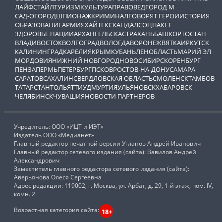
ЛАЙФСТАЙЛ
ТУРИЗМ
КУЛЬТУРА
ПРАВОВЕД
ГОРОД М
САД-ОГОРОД
ШПИОНАЖ
КРИМИНАЛ
ГОВОРЯТ ГЕРОИ
ИСТОРИЯ
ОБРАЗОВАНИЕ
АРМИЯ
ХАЙТЕК
СКАНДАЛ
СОЦПАКЕТ
ЗДОРОВЬЕ НАЦИИ
АРХАНГЕЛЬСК
АСТРАХАНЬ
БАШКОРТОСТАН
ВЛАДИВОСТОК
ВОЛГОГРАД
ВОЛОГДА
ВОРОНЕЖ
ВЯТКА
ИРКУТСК
КАЛИНИНГРАД
КАРЕЛИЯ
КРЫМ
КУБАНЬ
ЛЕНОБЛАСТЬ
МАРИЙ ЭЛ
МОРДОВИЯ
НИЖНИЙ НОВГОРОД
НОВОСИБИРСК
ОРЕНБУРГ
ПЕНЗА
ПЕРМЬ
ПЕТЕРБУРГ
ПСКОВ
РОСТОВ-НА-ДОНУ
САМАРА
САРАТОВ
САХАЛИН
СВЕРДЛОВСКАЯ ОБЛАСТЬ
СМОЛЕНСК
ТАМБОВ
ТАТАРСТАН
ТОЛЬЯТТИ
УДМУРТИЯ
УЛЬЯНОВСК
ХАБАРОВСК
ЧЕЛЯБИНСК
ЧУВАШИЯ
НОВОСТИ ПАРТНЕРОВ
Учредитель: ООО «ИЦТ и ИЭТ»
Издатель ООО «Медианет»
Главный редактор печатной версии Угланов Андрей Иванович
Главный редактор сетевого издания (сайта): Вавилов Андрей
Александрович
Заместитель главного редактора сетевого издания (сайта):
Аверьянова Олеся Сергеевна
Адрес редакции: 119002, г. Москва, ул. Арбат, д. 29, 1-й этаж, пом. IV,
комн. 2
Возрастная категория сайта:
18+