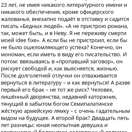
23 лет, не имея никакого литературного имени и
никакого обеспечения, кроме офицерского
жалованья, внезапно подаёт в отставку и садится
писать «Бедных людей». «А не пристрою романа,
так, может быть, и в Неву. Я не переживу смерти
моей idee fixe». А если бы не пристроил, если бы
не было ошеломляющего успеха? Конечно, он
мономан, если иметь в виду его писательство. И
потом: ввязываясь в «пропавший заговор», он
рискует свободой и, как выясняется, жизнью.
После долголетней отлучки он отваживается
вернуться в литературу – и как вернуться! А разве
первый его брак – не тот же риск? Человек,
лишённый дворянства, недавний каторжник,
тянущий в забытом богом Семипалатинске
жёсткую армейскую лямку – с очень гадательным
видом на будущее. А второй брак? Двадцать пять
лет разницы: юная неопытная девушка и