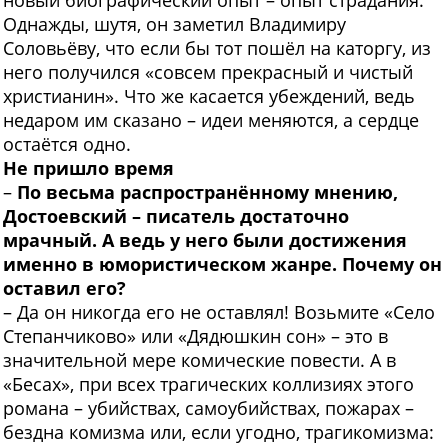
новый биографический опыт – опыт страдания.
Однажды, шутя, он заметил Владимиру
Соловьёву, что если бы тот пошёл на каторгу, из
него получился «совсем прекрасный и чистый
христианин». Что же касается убеждений, ведь
недаром им сказано – идеи меняются, а сердце
остаётся одно.
Не пришло время
–
По весьма распространённому мнению,
Достоевский – писатель достаточно
мрачный. А ведь у него были достижения
именно в юмористическом жанре. Почему он
оставил его?
– Да он никогда его не оставлял! Возьмите «Село
Степанчиково» или «Дядюшкин сон» – это в
значительной мере комические повести. А в
«Бесах», при всех трагических коллизиях этого
романа – убийствах, самоубийствах, пожарах –
бездна комизма или, если угодно, трагикомизма: