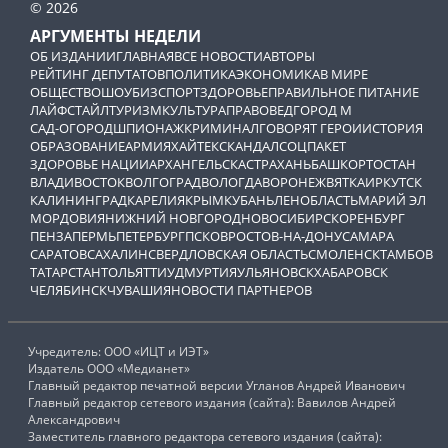
© 2026
АРГУМЕНТЫ НЕДЕЛИ
ОБ ИЗДАНИИ
ГЛАВНАЯ
ВСЕ НОВОСТИ
АВТОРЫ
РЕЙТИНГ ДЕПУТАТОВ
ПОЛИТИКА
ЭКОНОМИКА
В МИРЕ
ОБЩЕСТВО
ШОУБИЗ
СПОРТ
ЗДОРОВЬЕ
ПРАВИЛЬНОЕ ПИТАНИЕ
ЛАЙФСТАЙЛ
ТУРИЗМ
КУЛЬТУРА
ПРАВОВЕД
ГОРОД М
САД-ОГОРОД
ШПИОНАЖ
КРИМИНАЛ
ГОВОРЯТ ГЕРОИ
ИСТОРИЯ
ОБРАЗОВАНИЕ
АРМИЯ
ХАЙТЕК
СКАНДАЛ
СОЦПАКЕТ
ЗДОРОВЬЕ НАЦИИ
АРХАНГЕЛЬСК
АСТРАХАНЬ
БАШКОРТОСТАН
ВЛАДИВОСТОК
ВОЛГОГРАД
ВОЛОГДА
ВОРОНЕЖ
ВЯТКА
ИРКУТСК
КАЛИНИНГРАД
КАРЕЛИЯ
КРЫМ
КУБАНЬ
ЛЕНОБЛАСТЬ
МАРИЙ ЭЛ
МОРДОВИЯ
НИЖНИЙ НОВГОРОД
НОВОСИБИРСК
ОРЕНБУРГ
ПЕНЗА
ПЕРМЬ
ПЕТЕРБУРГ
ПСКОВ
РОСТОВ-НА-ДОНУ
САМАРА
САРАТОВ
САХАЛИН
СВЕРДЛОВСКАЯ ОБЛАСТЬ
СМОЛЕНСК
ТАМБОВ
ТАТАРСТАН
ТОЛЬЯТТИ
УДМУРТИЯ
УЛЬЯНОВСК
ХАБАРОВСК
ЧЕЛЯБИНСК
ЧУВАШИЯ
НОВОСТИ ПАРТНЕРОВ
Учредитель: ООО «ИЦТ и ИЭТ»
Издатель ООО «Медианет»
Главный редактор печатной версии Угланов Андрей Иванович
Главный редактор сетевого издания (сайта): Вавилов Андрей
Александрович
Заместитель главного редактора сетевого издания (сайта):