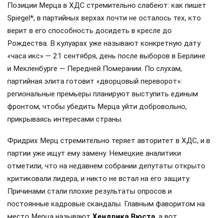
Позиции Мерца в ХДС стремительно слабеют: как пишет
Spiegel*, в партийных верхах почти не осталось тех, кто
верит в его способность досидеть в кресле до
Рождества. В кулуарах уже называют конкретную дату
«часа икс» — 21 сентября, день после выборов в Берлине
и Мекленбурге — Передней Померании. По слухам,
партийная элита готовит «дворцовый переворот»:
региональные премьеры планируют выступить единым
фронтом, чтобы убедить Мерца уйти добровольно,
прикрываясь интересами страны.
Фридрих Мерц стремительно теряет авторитет в ХДС, и в
партии уже ищут ему замену. Немецкие аналитики
отметили, что на недавнем собрании депутаты открыто
критиковали лидера, и никто не встал на его защиту.
Причинами стали плохие результаты опросов и
постоянные кадровые скандалы. Главным фаворитом на
место Мерца называют
Хендрика Вюста
, а вот