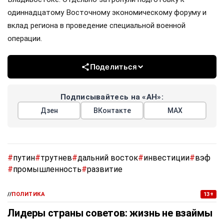
одиннадцатому Восточному экономическому форуму и
вклад региона в проведение специальной военной
операции.
Поделиться
Подписывайтесь на «АН»:
Дзен
ВКонтакте
МАХ
#
путин
#
трутнев
#
дальний восток
#
инвестиции
#
вэф
#
промышленность
#
развитие
//
ПОЛИТИКА
13+
Лидеры страны советов: жизнь не взаймы