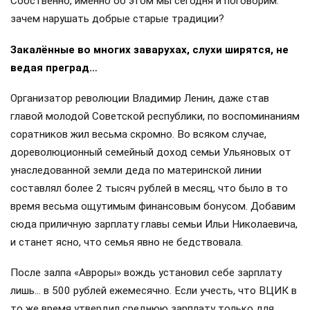
Собственно, именно об этом мы сегодня и поговорим:
зачем нарушать добрые старые традиции?
Закалённые во многих заварухах, слухи ширятся, не
ведая преград…
Организатор революции Владимир Ленин, даже став
главой молодой Советской республики, по воспоминаниям
соратников жил весьма скромно. Во всяком случае,
дореволюционный семейный доход семьи Ульяновых от
унаследованной земли деда по материнской линии
составлял более 2 тысяч рублей в месяц, что было в то
время весьма ощутимым финансовым бонусом. Добавим
сюда приличную зарплату главы семьи Ильи Николаевича,
и станет ясно, что семья явно не бедствовала.
После залпа «Авроры» вождь установил себе зарплату
лишь… в 500 рублей ежемесячно. Если учесть, что ВЦИК в
то же время утвердил среднюю зарплату только для