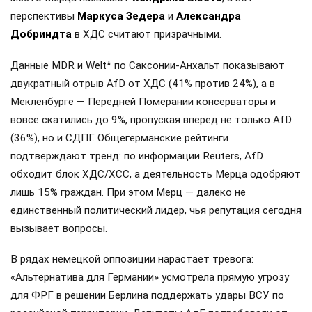
перспективы
Маркуса Зедера
и
Александра
Добриндта
в ХДС считают призрачными.
Данные MDR и Welt* по Саксонии-Анхальт показывают
двукратный отрыв AfD от ХДС (41% против 24%), а в
Мекленбурге — Передней Померании консерваторы и
вовсе скатились до 9%, пропуская вперед не только AfD
(36%), но и СДПГ. Общегерманские рейтинги
подтверждают тренд: по информации Reuters, AfD
обходит блок ХДС/ХСС, а деятельность Мерца одобряют
лишь 15% граждан. При этом Мерц — далеко не
единственный политический лидер, чья репутация сегодня
вызывает вопросы.
В рядах немецкой оппозиции нарастает тревога:
«Альтернатива для Германии» усмотрела прямую угрозу
для ФРГ в решении Берлина поддержать удары ВСУ по