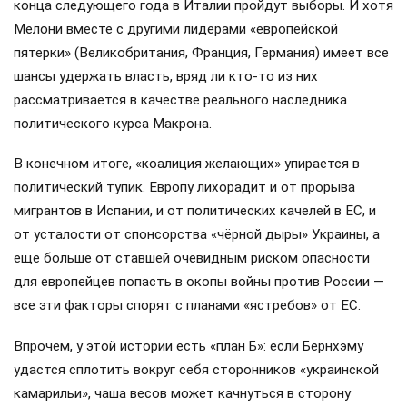
конца следующего года в Италии пройдут выборы. И хотя
Мелони вместе с другими лидерами «европейской
пятерки» (Великобритания, Франция, Германия) имеет все
шансы удержать власть, вряд ли кто-то из них
рассматривается в качестве реального наследника
политического курса Макрона.
В конечном итоге, «коалиция желающих» упирается в
политический тупик. Европу лихорадит и от прорыва
мигрантов в Испании, и от политических качелей в ЕС, и
от усталости от спонсорства «чёрной дыры» Украины, а
еще больше от ставшей очевидным риском опасности
для европейцев попасть в окопы войны против России —
все эти факторы спорят с планами «ястребов» от ЕС.
Впрочем, у этой истории есть «план Б»: если Бернхэму
удастся сплотить вокруг себя сторонников «украинской
камарильи», чаша весов может качнуться в сторону