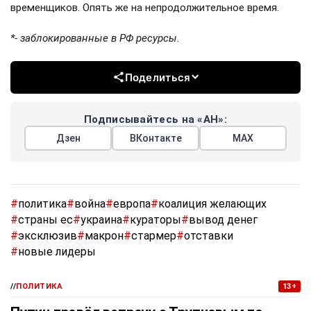
временщиков. Опять же на непродолжительное время.
*- заблокированные в РФ ресурсы.
Поделиться
Подписывайтесь на «АН»:
Дзен
ВКонтакте
МАХ
#
политика
#
война
#
европа
#
коалиция желающих
#
страны ес
#
украина
#
кураторы
#
вывод денег
#
эксклюзив
#
макрон
#
стармер
#
отставки
#
новые лидеры
//
ПОЛИТИКА
13+