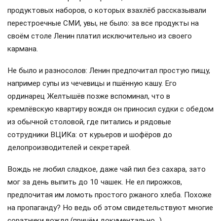
продуктовых наборов, о которых взахлёб рассказывали
перестроечные СМИ, увы, не было: за все продукты на
своём столе Ленин платил исключительно из своего
кармана.
Не было и разносолов: Ленин предпочитал простую пищу,
например супы из чечевицы и пшённую кашу. Его
ординарец Желтышёв позже вспоминал, что в
кремлёвскую квартиру вождя он приносил судки с обедом
из обычной столовой, где питались и рядовые
сотрудники ВЦИКа: от курьеров и шофёров до
делопроизводителей и секретарей.
Вождь не любил сладкое, даже чай пил без сахара, зато
мог за день выпить до 10 чашек. Не ел пирожков,
предпочитая им ломоть простого ржаного хлеба. Похоже
на пропаганду? Но ведь об этом свидетельствуют многие
соратники вождя (причём документально…).