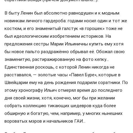
В быту Ленин был абсолютно равнодушен и к модным
новинкам личного гардероба: годами носил один и тот же
костюм, и его знаменитый галстук «в горошек» тоже не
был идеологическим изобретением историков. На
предложения сестры Марии Ильиничны купить ему хотя
бы новое пальто раздражённо обрывал её. Обожал свою
знаменитую, растиражированную на фото кепку…
Единственная роскошь, с которой Ленин никогда не
расставался, — золотые часы «Павел Буре», которые в
Швейцарии ему на день рождения подарили соратники. По
этому хронографу Ильич отмерял время до последнего
дня своей жизни, хотя, конечно, мог бы при желании
собрать коллекцию тикающих шедевров куда более
обширную и богатую, чем, например, у многих нынешних
вороватых мэров и начальников ГАИ…