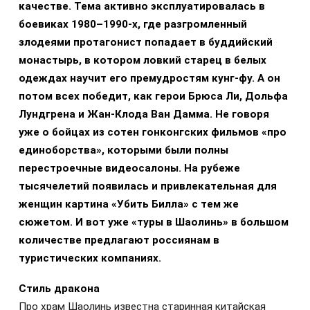
качестве. Тема активно эксплуатировалась в
боевиках 1980–1990-х, где разгромленный
злодеями протагонист попадает в буддийский
монастырь, в котором ловкий старец в белых
одеждах научит его премудростям кунг-фу. А он
потом всех победит, как герои Брюса Ли, Дольфа
Лундгрена и Жан-Клода Ван Дамма. Не говоря
уже о бойцах из сотен гонконгских фильмов «про
единоборства», которыми были полны
перестроечные видеосалоны. На рубеже
тысячелетий появилась и привлекательная для
женщин картина «Убить Билла» с тем же
сюжетом. И вот уже «туры в Шаолинь» в большом
количестве предлагают россиянам в
туристических компаниях.
Стиль дракона
Про храм Шаолинь известна старинная китайская