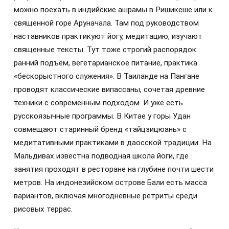
можно поехать в индийские ашрамы в Ришикеше или к
священной горе Аруначала. Там под руководством
наставников практикуют йогу, медитацию, изучают
священные тексты. Тут тоже строгий распорядок:
ранний подъём, вегетарианское питание, практика
«бескорыстного служения». В Таиланде на Пангане
проводят классические випассаны, сочетая древние
техники с современным подходом. И уже есть
русскоязычные программы. В Китае у горы Удан
совмещают старинный бренд «тайцзицюань» с
медитативными практиками в даосской традиции. На
Мальдивах известна подводная школа йоги, где
занятия проходят в ресторане на глубине почти шести
метров. На индонезийском острове Бали есть масса
вариантов, включая многодневные ретриты среди
рисовых террас.