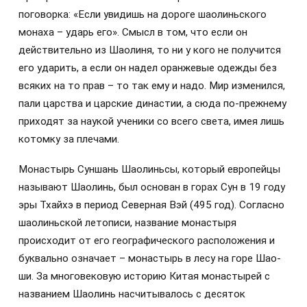
поговорка: «Если увидишь на дороге шаолиньского
монаха – ударь его». Смысл в том, что если он
действительно из Шаолиня, то ни у кого не получится
его ударить, а если он надел оранжевые одежды без
всяких на то прав – то так ему и надо. Мир изменился,
пали царства и царские династии, а сюда по-прежнему
приходят за наукой ученики со всего света, имея лишь
котомку за плечами.
Монастырь Суншань Шаолиньсы, который европейцы
называют Шаолинь, был основан в горах Сун в 19 году
эры Тхайхэ в период Северная Вэй (495 год). Согласно
шаолиньской летописи, название монастыря
происходит от его географического расположения и
буквально означает – монастырь в лесу на горе Шао-
ши. За многовековую историю Китая монастырей с
названием Шаолинь насчитывалось с десяток