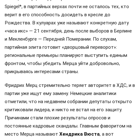
Spiegel*, в партийных верхах почти не осталось тех, кто
верит в его способность досидеть в кресле до
Рождества. В кулуарах уже называют конкретную дату
«часа икс» — 21 сентября, день после выборов в Берлине
и Мекленбурге — Передней Померании. По слухам,
партийная элита готовит «дворцовый переворот»:
региональные премьеры планируют выступить единым
фронтом, чтобы убедить Мерца уйти добровольно,
прикрываясь интересами страны.
Фридрих Мерц стремительно теряет авторитет в ХДС, и в
партии уже ищут ему замену. Немецкие аналитики
отметили, что на недавнем собрании депутаты открыто
критиковали лидера, и никто не встал на его защиту.
Причинами стали плохие результаты опросов и
постоянные кадровые скандалы. Главным фаворитом на
место Мерца называют
Хендрика Вюста
, а вот