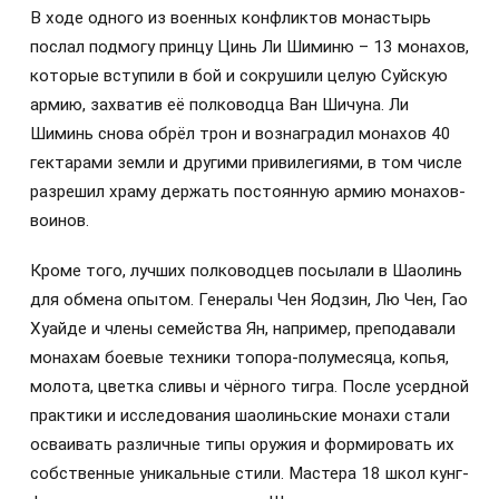
В ходе одного из военных конфликтов монастырь
послал подмогу принцу Цинь Ли Шиминю – 13 монахов,
которые вступили в бой и сокрушили целую Суйскую
армию, захватив её полководца Ван Шичуна. Ли
Шиминь снова обрёл трон и вознаградил монахов 40
гектарами земли и другими привилегиями, в том числе
разрешил храму держать постоянную армию монахов-
воинов.
Кроме того, лучших полководцев посылали в Шаолинь
для обмена опытом. Генералы Чен Яодзин, Лю Чен, Гао
Хуайде и члены семейства Ян, например, преподавали
монахам боевые техники топора-полумесяца, копья,
молота, цветка сливы и чёрного тигра. После усердной
практики и исследования шаолиньские монахи стали
осваивать различные типы оружия и формировать их
собственные уникальные стили. Мастера 18 школ кунг-