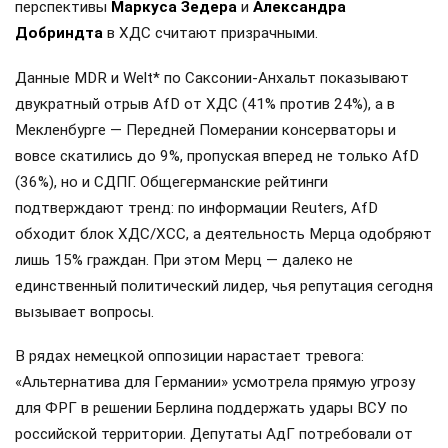
перспективы
Маркуса Зедера
и
Александра
Добриндта
в ХДС считают призрачными.
Данные MDR и Welt* по Саксонии-Анхальт показывают
двукратный отрыв AfD от ХДС (41% против 24%), а в
Мекленбурге — Передней Померании консерваторы и
вовсе скатились до 9%, пропуская вперед не только AfD
(36%), но и СДПГ. Общегерманские рейтинги
подтверждают тренд: по информации Reuters, AfD
обходит блок ХДС/ХСС, а деятельность Мерца одобряют
лишь 15% граждан. При этом Мерц — далеко не
единственный политический лидер, чья репутация сегодня
вызывает вопросы.
В рядах немецкой оппозиции нарастает тревога:
«Альтернатива для Германии» усмотрела прямую угрозу
для ФРГ в решении Берлина поддержать удары ВСУ по
российской территории. Депутаты АдГ потребовали от