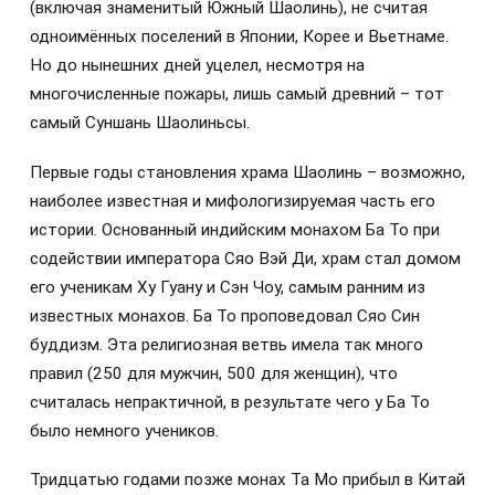
(включая знаменитый Южный Шаолинь), не считая
одноимённых поселений в Японии, Корее и Вьетнаме.
Но до нынешних дней уцелел, несмотря на
многочисленные пожары, лишь самый древний – тот
самый Суншань Шаолиньсы.
Первые годы становления храма Шаолинь – возможно,
наиболее известная и мифологизируемая часть его
истории. Основанный индийским монахом Ба То при
содействии императора Сяо Вэй Ди, храм стал домом
его ученикам Ху Гуану и Сэн Чоу, самым ранним из
известных монахов. Ба То проповедовал Сяо Син
буддизм. Эта религиозная ветвь имела так много
правил (250 для мужчин, 500 для женщин), что
считалась непрактичной, в результате чего у Ба То
было немного учеников.
Тридцатью годами позже монах Та Мо прибыл в Китай