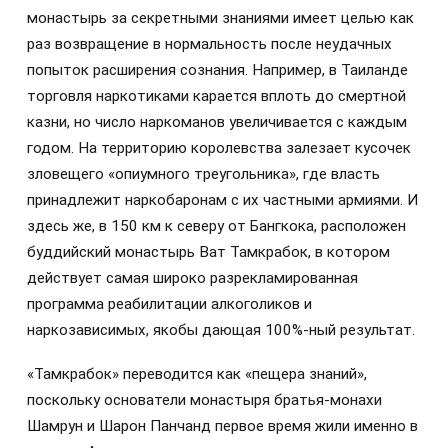
монастырь за секретными знаниями имеет целью как
раз возвращение в нормальность после неудачных
попыток расширения сознания. Например, в Таиланде
торговля наркотиками карается вплоть до смертной
казни, но число наркоманов увеличивается с каждым
годом. На территорию королевства залезает кусочек
зловещего «опиумного треугольника», где власть
принадлежит наркобаронам с их частными армиями. И
здесь же, в 150 км к северу от Бангкока, расположен
буддийский монастырь Ват Тамкрабок, в котором
действует самая широко разрекламированная
программа реабилитации алкоголиков и
наркозависимых, якобы дающая 100%‑ный результат.
«Тамкрабок» переводится как «пещера знаний»,
поскольку основатели монастыря братья-монахи
Шамрун и Шарон Панчанд первое время жили именно в