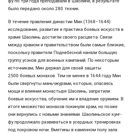
фу по три года преподавали в Шаолине, в результате
было передано около 280 техник.
В течение правления династии Мин (1368–1644)
исследование, развитие и практика боевых искусств в
храме Шаолинь достигли своего расцвета. Связи
между храмом и правительством были самые близкие,
поскольку правители Поднебесной наняли большую
группу усэнов для военных кампаний. По некоторым
источникам, Мин держал для своей защиты
2500 боевых монахов. Тем не менее в 1644 году Мин
были свергнуты маньчжурами, которые, опасаясь
мощи и влияния монастыря Шаолинь, запретили
боевые искусства, обучение им и владение оружием. В
итоге множество монахов покинули храм, но позже
они вернулись с новыми знаниями. Шаолиньское кунг-
фу продолжало развиваться в усердных тренировках
под покровом ночи. Вмятины в каменном полу зала