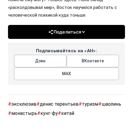
«расколдовывал мир», Восток научился работать с
человеческой психикой куда тоньше.
Поделиться
Подписывайтесь на «АН»:
Дзен
ВКонтакте
МАХ
#
эксклюзив
#
денис терентьев
#
туризм
#
шаолинь
#
монастырь
#
кунг-фу
#
китай