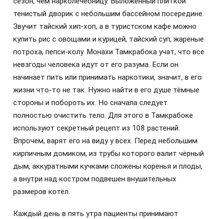
сезон, чем нарколечебницу. Выложенный плиткой
тенистый дворик с небольшим бассейном посередине.
Звучит тайский хип-хоп, а в туристском кафе можно
купить рис с овощами и курицей, тайский суп, жареные
потроха, пепси-колу. Монахи Тамкрабока учат, что все
невзгоды человека идут от его разума. Если он
начинает пить или принимать наркотики, значит, в его
жизни что-то не так. Нужно найти в его душе тёмные
стороны и побороть их. Но сначала следует
полностью очистить тело. Для этого в Тамкрабоке
используют секретный рецепт из 108 растений.
Впрочем, варят его на виду у всех. Перед небольшим
кирпичным домиком, из трубы которого валит чёрный
дым, аккуратными кучками сложены коренья и плоды,
а внутри над костром подвешен внушительных
размеров котёл.
Каждый день в пять утра пациенты принимают