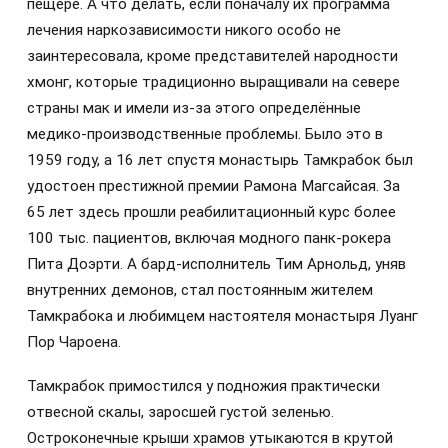
пещере. А что делать, если поначалу их программа
лечения наркозависимости никого особо не
заинтересовала, кроме представителей народности
хмонг, которые традиционно выращивали на севере
страны мак и имели из-за этого определённые
медико-производственные проблемы. Было это в
1959 году, а 16 лет спустя монастырь Тамкрабок был
удостоен престижной премии Рамона Магсайсая. За
65 лет здесь прошли реабилитационный курс более
100 тыс. пациентов, включая модного панк-рокера
Пита Доэрти. А бард-исполнитель Тим Арнольд, уняв
внутренних демонов, стал постоянным жителем
Тамкрабока и любимцем настоятеля монастыря Луанг
Пор Чароена.
Тамкрабок примостился у подножия практически
отвесной скалы, заросшей густой зеленью.
Остроконечные крыши храмов утыкаются в крутой