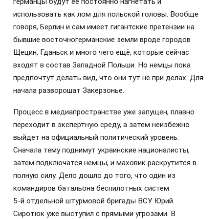
германцы будут её постоянно нагнетать и
использовать как лом для польской головы. Вообще
говоря, Берлин и сам имеет гигантские претензии на
бывшие восточногерманские земли вроде городов
Щецин, Гданьск и много чего ещё, которые сейчас
входят в состав Западной Польши. Но немцы пока
предпочтут делать вид, что они тут не при делах. Для
начала разворошат Закерзонье.
Процесс в медиапространстве уже запущен, плавно
переходит в экспертную среду, а затем неизбежно
выйдет на официальный политический уровень.
Сначала тему поднимут украинские националисты,
затем подключатся немцы, и маховик раскрутится в
полную силу. Дело дошло до того, что один из
командиров батальона беспилотных систем
5‑й отдельной штурмовой бригады ВСУ Юрий
Сиротюк уже выступил с прямыми угрозами. В