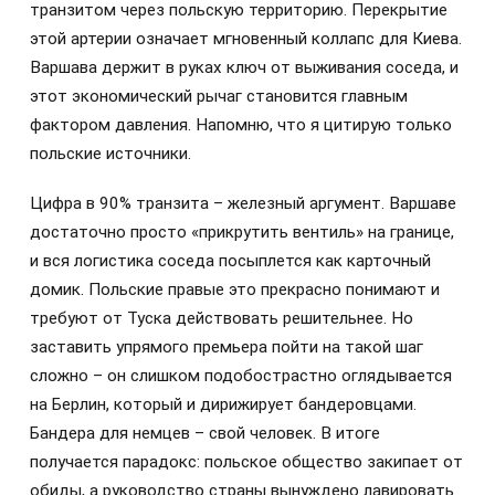
транзитом через польскую территорию. Перекрытие
этой артерии означает мгновенный коллапс для Киева.
Варшава держит в руках ключ от выживания соседа, и
этот экономический рычаг становится главным
фактором давления. Напомню, что я цитирую только
польские источники.
Цифра в 90% транзита – железный аргумент. Варшаве
достаточно просто «прикрутить вентиль» на границе,
и вся логистика соседа посыплется как карточный
домик. Польские правые это прекрасно понимают и
требуют от Туска действовать решительнее. Но
заставить упрямого премьера пойти на такой шаг
сложно – он слишком подобострастно оглядывается
на Берлин, который и дирижирует бандеровцами.
Бандера для немцев – свой человек. В итоге
получается парадокс: польское общество закипает от
обиды, а руководство страны вынуждено лавировать