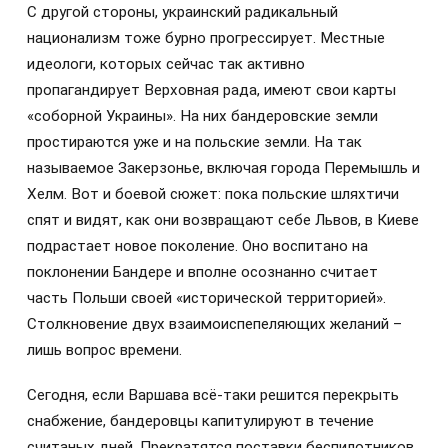
С другой стороны, украинский радикальный
национализм тоже бурно прогрессирует. Местные
идеологи, которых сейчас так активно
пропагандирует Верховная рада, имеют свои карты
«соборной Украины». На них бандеровские земли
простираются уже и на польские земли. На так
называемое Закерзонье, включая города Перемышль и
Хелм. Вот и боевой сюжет: пока польские шляхтичи
спят и видят, как они возвращают себе Львов, в Киеве
подрастает новое поколение. Оно воспитано на
поклонении Бандере и вполне осознанно считает
часть Польши своей «исторической территорией».
Столкновение двух взаимоиспепеляющих желаний –
лишь вопрос времени.
Сегодня, если Варшава всё-таки решится перекрыть
снабжение, бандеровцы капитулируют в течение
считаных дней. Прекратятся поставки беспилотников,