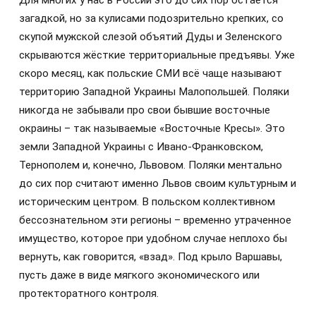
Для многих у нас в России это до сих пор остаётся
загадкой, но за кулисами подозрительно крепких, со
скупой мужской слезой объятий Дуды и Зеленского
скрываются жёсткие территориальные предъявы. Уже
скоро месяц, как польские СМИ всё чаще называют
территорию Западной Украины Малопольшей. Поляки
никогда не забывали про свои бывшие восточные
окраины – так называемые «Восточные Кресы». Это
земли Западной Украины с Ивано-Франковском,
Тернополем и, конечно, Львовом. Поляки ментально
до сих пор считают именно Львов своим культурным и
историческим центром. В польском коллективном
бессознательном эти регионы – временно утраченное
имущество, которое при удобном случае неплохо бы
вернуть, как говорится, «взад». Под крыло Варшавы,
пусть даже в виде мягкого экономического или
протекторатного контроля.