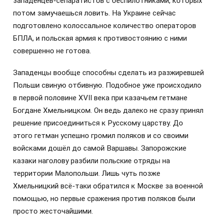
западенцев-сепаратистов с беспилотниками, которых
потом замучаешься ловить. На Украине сейчас
подготовлено колоссальное количество операторов
БПЛА, и польская армия к противостоянию с ними
совершенно не готова.
Западенцы вообще способны сделать из разжиревшей
Польши свиную отбивную. Подобное уже происходило
в первой половине XVII века при казачьем гетмане
Богдане Хмельницком. Он ведь далеко не сразу принял
решение присоединиться к Русскому царству. До
этого гетман успешно громил поляков и со своими
войсками дошёл до самой Варшавы. Запорожские
казаки наголову разбили польские отряды на
территории Малопольши. Лишь чуть позже
Хмельницкий всё-таки обратился к Москве за военной
помощью, но первые сражения против поляков были
просто жесточайшими.