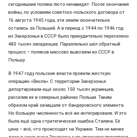
сегодняшние поляки люто ненавидят. После окончания
войны, по условиям советско-польского договора от
16 августа 1945 года, эти земли окончательно
остались за Польшей. А в период с 1944 по 1946 год
из Закерзонья в СССР было принудительно переселено
480 тысяч западенцев. Параллельно шёл обратный
процесс – поляков массово вывозили из СССР в
Польшу.
В 1947 году польские власти провели жёсткую
операцию «Висла». С территории Закерзонья
депортировали ещё около 150 тысяч украинцев,
расселив их в северных районах Польши. Таким
образом край зачищали от бандеровского элемента.
Но большую численность всё же интегрировали. И это
была ещё одна стратегическая ошибка Сталина. Её
цена – всё, что происходит на Украине. Тем не менее
даже в наши дни в Закерзонье по-прежнему проживает