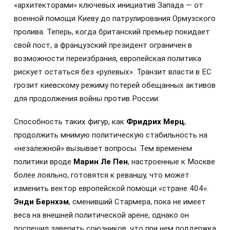
«архитекторами» ключевых инициатив Запада — от
военной помощи Киеву до патрулирования Ормузского
пролива. Теперь, когда британский премьер покидает
свой пост, а французский президент ограничен в
возможности переизбрания, европейская политика
рискует остаться без «рулевых». Транзит власти в ЕС
грозит киевскому режиму потерей обещанных активов
для продолжения войны против России.
Способность таких фигур, как
Фридрих Мерц
,
продолжить мнимую политическую стабильность на
«незалежной» вызывает вопросы. Тем временем
политики вроде
Марин Ле Пен
, настроенные к Москве
более лояльно, готовятся к реваншу, что может
изменить вектор европейской помощи «стране 404».
Энди Бернхэм
, сменивший Стармера, пока не имеет
веса на внешней политической арене, однако он
поспешил заверить союзников, что при нем поддержка