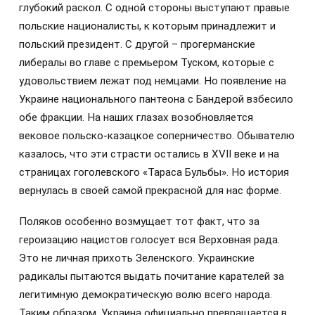
глубокий раскол. С одной стороны выступают правые
польские националисты, к которым принадлежит и
польский президент. С другой – прогерманские
либералы во главе с премьером Туском, которые с
удовольствием лежат под немцами. Но появление на
Украине национального пантеона с Бандерой взбесило
обе фракции. На наших глазах возобновляется
вековое польско-казацкое соперничество. Обывателю
казалось, что эти страсти остались в XVII веке и на
страницах гоголевского «Тараса Бульбы». Но история
вернулась в своей самой прекрасной для нас форме.
Поляков особенно возмущает тот факт, что за
героизацию нацистов голосует вся Верховная рада.
Это не личная прихоть Зеленского. Украинские
радикалы пытаются выдать почитание карателей за
легитимную демократическую волю всего народа.
Таким образом, Украина официально превращается в