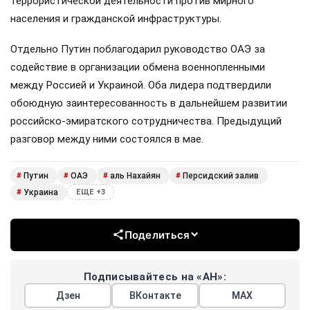
террористической деятельности против мирного
населения и гражданской инфраструктуры.
Отдельно Путин поблагодарил руководство ОАЭ за
содействие в организации обмена военнопленными
между Россией и Украиной. Оба лидера подтвердили
обоюдную заинтересованность в дальнейшем развитии
российско-эмиратского сотрудничества. Предыдущий
разговор между ними состоялся в мае.
Путин
ОАЭ
аль Нахайян
Персидский залив
#
#
#
#
Украина
#
ЕЩЕ +3
Поделиться
Подписывайтесь на «АН»:
Дзен
ВКонтакте
МАХ