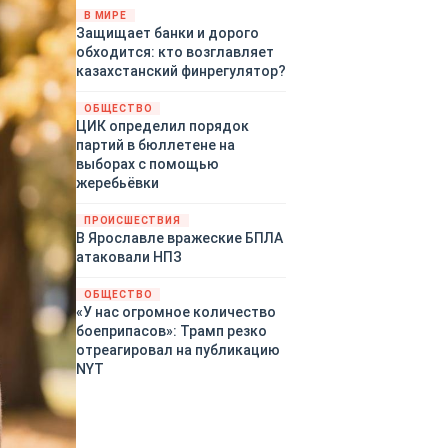
«страны 404» в следующем
В МИРЕ
Защищает банки и дорого
году. Однако киевские
обходится: кто возглавляет
временщики не торопятся
казахстанский финрегулятор?
заключать мир - ведь есть
поддержка в ЕС.
ОБЩЕСТВО
Политический кризис в
ЦИК определил порядок
Британии и Германии, выборы
партий в бюллетене на
во Франции могут полностью
выборах с помощью
изменить геополитический
жеребьёвки
ландшафт в мире, пока
Зеленский ожидает выборов
ПРОИСШЕСТВИЯ
в США.
В Ярославле вражеские БПЛА
атаковали НПЗ
ОБЩЕСТВО
«У нас огромное количество
боеприпасов»: Трамп резко
отреагировал на публикацию
NYT