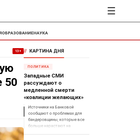
☰
Я
ОБРАЗОВАНИЕ
НАУКА
//
КАРТИНА ДНЯ
13+
ную
ПОЛИТИКА
Западные СМИ
е 50
рассуждают о
медленной смерти
«коалиции желающих»
Источники на Банковой
сообщают о проблемах для
бандеровщины, которые все
больше нарастают на
международном поле, что
сильно ударит по позициям