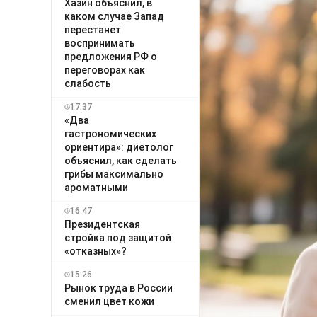
Хазин объяснил, в
каком случае Запад
перестанет
воспринимать
предложения РФ о
переговорах как
слабость
17:37
«Два
гастрономических
ориентира»: диетолог
объяснил, как сделать
грибы максимально
ароматными
16:47
Президентская
стройка под защитой
«отказных»?
15:26
Рынок труда в России
сменил цвет кожи