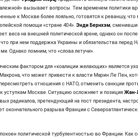
залежной» вызывает вопросы. Тем временем политики в
оенные к Москве более лояльно, готовятся к реваншу, что
опейской помощи «стране 404».
Энди Бернхэм
, сменивши
еет веса на внешней политической арене, однако он посп
 что при нем поддержка Украины и обязательства перед 
и. Однако помним, что «слова летучи».
ческим фактором для «коалиции желающих» является ух
Макрона, что может привести к власти Марин Ле Пен, кот
 пересмотреть отношения с НАТО, отменить санкции прот
 к уступкам Москве. Ситуацию осложняет и позиция
Жан-
левых радикалов, претендующий на пост президента, настр
ет окончательного разрыва Франции с Североатлантичес
покоен политической турбулентностью во Франции. Как 