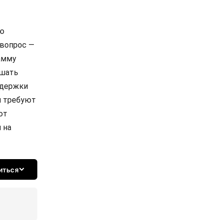
ую
 вопрос —
амму
ышать
ддержки
м требуют
ют
 на
иться