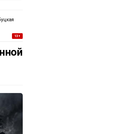
буцкая
13+
нной