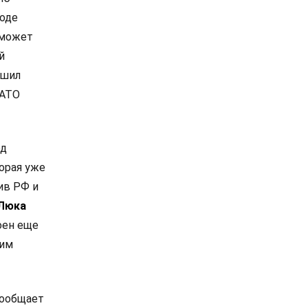
роде
 может
й
ешил
НАТО
од
орая уже
ив РФ и
Люка
оен еще
ким
сообщает