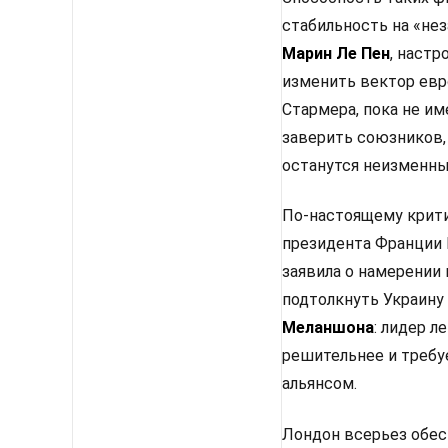
стабильность на «не
Марин Ле Пен
, настр
изменить вектор евр
Стармера, пока не им
заверить союзников,
останутся неизменным
По-настоящему крити
президента Франции 
заявила о намерении
подтолкнуть Украину
Меланшона
: лидер 
решительнее и требу
альянсом.
Лондон всерьез обес