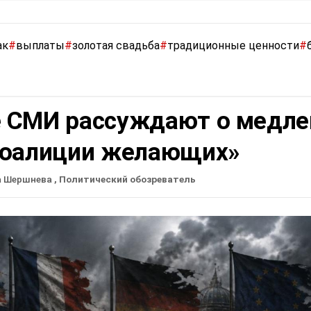
ак
#
выплаты
#
золотая свадьба
#
традиционные ценности
#
 СМИ рассуждают о медле
коалиции желающих»
а Шершнева
, Политический обозреватель