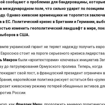
вой сообщают о проблемах для бандеровщины, которые
а международном поле, что сильно ударит по позициям
ду. Однако киевские временщики не торопятся заключа
 в ЕС. Политический кризис в Британии и Германии, выб
остью изменить геополитический ландшафт в мире, пок
выборов в США.
ампе украинский гарант не теряет надежду получить евр
 Евросоюз стоит на пороге серьезного кризиса лидерства
ь Макрон
были «архитекторами» ключевых инициатив Зап
у до патрулирования Ормузского пролива. Теперь, когда
покидает свой пост, а французский президент ограничен 
рания, европейская политика рискует остаться без «руле
 грозит киевскому режиму потерей обещанных активов дл
ротив России.
игур, как
Фридрих Мерц
, продолжить мнимую политическ