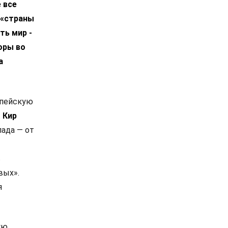
 все
 «страны
ть мир -
оры во
а
опейскую
.
Кир
ада — от
в
вых».
я
ую