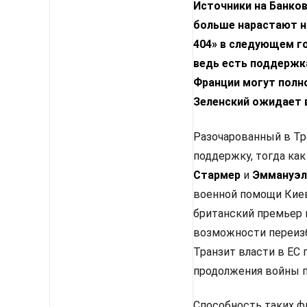
Источники на Банко
больше нарастают н
404» в следующем го
ведь есть поддержка
Франции могут полн
Зеленский ожидает 
Разочарованный в Тр
поддержку, тогда как
Стармер
и
Эммануэл
военной помощи Киев
британский премьер 
возможности переизб
Транзит власти в ЕС
продолжения войны п
Способность таких ф