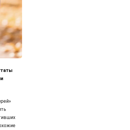
утаты
ии
ерей»
ить
етивших
похожие