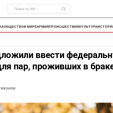
КА
ОБЩЕСТВО
В МИРЕ
АРМИЯ
ПРОИСШЕСТВИЯ
КУЛЬТУРА
ИСТОРИ
дложили ввести федераль
ля пар, проживших в брак
ТИХОНОВ