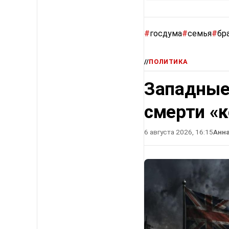
#
госдума
#
семья
#
бр
//
ПОЛИТИКА
Западные
смерти «
6 августа 2026, 16:15
Анн