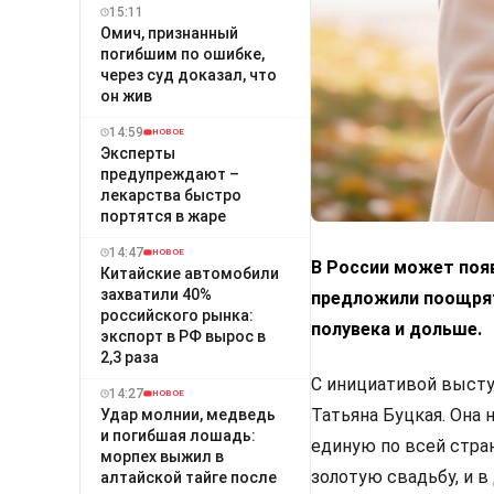
15:11
Омич, признанный
погибшим по ошибке,
через суд доказал, что
он жив
14:59
НОВОЕ
Эксперты
предупреждают –
лекарства быстро
портятся в жаре
14:47
НОВОЕ
В России может поя
Китайские автомобили
захватили 40%
предложили поощрят
российского рынка:
полувека и дольше.
экспорт в РФ вырос в
2,3 раза
С инициативой высту
14:27
НОВОЕ
Татьяна Буцкая. Она
Удар молнии, медведь
и погибшая лошадь:
единую по всей стра
морпех выжил в
золотую свадьбу, и 
алтайской тайге после