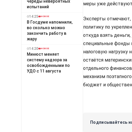
череды невероятных
меры уже действуют,
испытаний
14:25
НОВОЕ
Эксперты отмечают, 
В Госдуме напомнили,
политику по укрепле
во сколько можно
закончить работу в
откуда взять деньги,
жару
специальные фонды 
14:20
НОВОЕ
налоговую нагрузку 
Минюст меняет
остаётся матерински
систему надзора за
освобожденными по
отдельного финансов
УДО с 11 августа
механизм поэтапного
бюджет и обществен
Подписывайтесь на