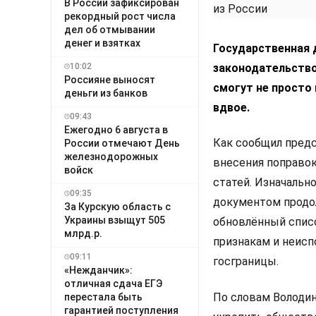
В России зафиксирован
рекордный рост числа
дел об отмывании
денег и взятках
Государственная 
10:02
законодательство
Россияне выносят
смогут не просто
деньги из банков
вдвое.
09:43
Ежегодно 6 августа в
Как сообщил предс
России отмечают День
железнодорожных
внесения поправок
войск
статей. Изначально
09:35
документом продол
За Курскую область с
Украины взыщут 505
обновлённый списо
млрд.р.
признакам и неисп
09:11
госграницы.
«Нежданчик»:
отличная сдача ЕГЭ
По словам Володин
перестала быть
гарантией поступления