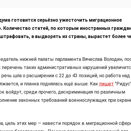
дума готовится серьёзно ужесточить миграционное
. Количество статей, по которым иностранных гражда
 штрафовать, а выдворять из страны, вырастет более ч
едатель нижней палаты парламента Вячеслав Володин, по
 перечень таких административных нарушений увеличитс
 речь шла о расширении с 22 до 43 позиций, но работа над
жается, и планка поднялась ещё выше. Как
пишет
"Ридус"
к войдут, среди прочего, дискриминация по различным
олнение законных требований военнослужащих при охран
а, цель этих мер — навести порядок в миграционной сфер