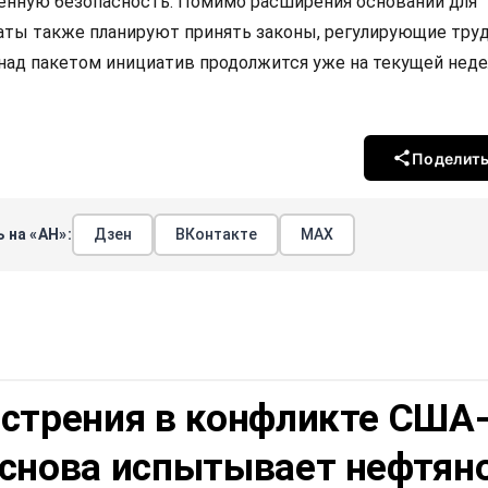
енную безопасность. Помимо расширения оснований для
таты также планируют принять законы, регулирующие тру
над пакетом инициатив продолжится уже на текущей неде
Поделит
 на «АН»:
Дзен
ВКонтакте
МАХ
острения в конфликте США
 снова испытывает нефтян