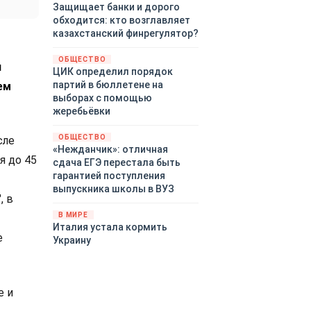
Защищает банки и дорого
обходится: кто возглавляет
казахстанский финрегулятор?
ОБЩЕСТВО
н
ЦИК определил порядок
партий в бюллетене на
ем
выборах с помощью
жеребьёвки
ОБЩЕСТВО
сле
«Нежданчик»: отличная
я до 45
сдача ЕГЭ перестала быть
гарантией поступления
выпускника школы в ВУЗ
, в
В МИРЕ
Италия устала кормить
е
Украину
е и