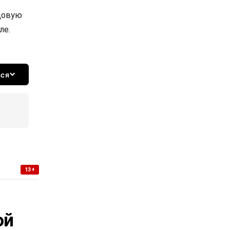
довую
ле.
ься
13+
-
ой