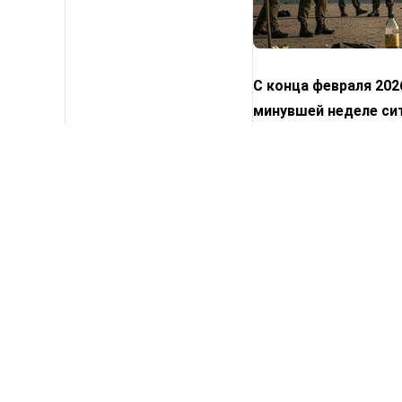
С конца февраля 202
минувшей неделе сит
«полной победе» в в
американским силам.
нанесли удары по пр
20 боевиков. Эти де
направленные проти
Нефть Brent уверенно
итогам торгов. Мир 
ВСЕ НОВОСТИ →
и Красное море оста
стабильность мировы
Невидимые нити связ