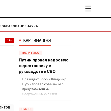
☰
Я
ОБРАЗОВАНИЕ
НАУКА
//
КАРТИНА ДНЯ
13+
ПОЛИТИКА
Путин провёл кадровую
перестановку в
руководстве СВО
Президент России Владимир
Путин провёл совещание с
представителями
Вооружённых сил РФ и
объявил о серьёзных
кадровых изменениях в
руководстве спецоперацией.
В МИРЕ