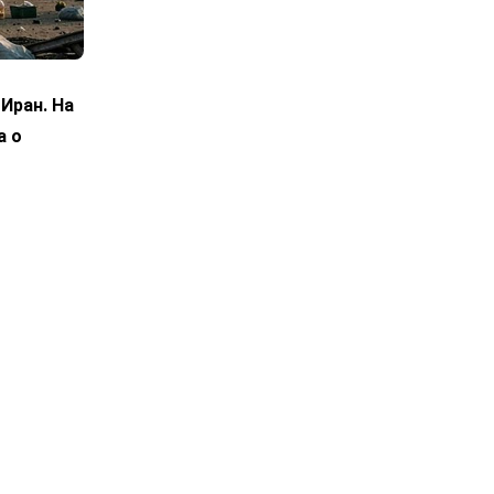
Иран. На
а о
по
 Аравией
не менее
 8% по
й пролив
ит
ие друг