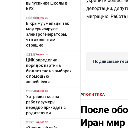
укрепить обществ
выпускника школы в
депортации, депу
ВУЗ
миграцию. Работа 
08:58
НОВОЕ
В Крыму умельцы так
модернизируют
электрогенераторы,
что экспертам
страшно
23:57
НОВОЕ
ЦИК определил
Подписывайтесь
порядок партий в
бюллетене на выборах
с помощью
жеребьёвки
23:40
НОВОЕ
//
ПОЛИТИКА
Устраиваться на
работу зумеры
После об
нередко приходят с
родителями
Иран мир
19:17
НОВОЕ
«Западный рай»