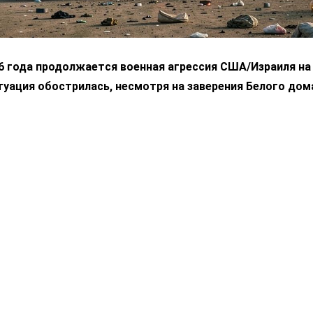
6 года продолжается военная агрессия США/Израиля на 
уация обострилась, несмотря на заверения Белого дом
ойне и переговорах с Тегераном: Иран выпустил ракеты 
 В качестве ответной меры, США в союзе с Саудовской
оиранским группировкам в Ираке, в результате погибло 
йствия были предприняты в ответ на атаки дронами,
в саудовской нефтяной инфраструктуры.
 перешагнула порог в 90 долларов, прибавив в цене почти
на Ближнем Востоке держится на честном слове: Ормузски
ются «пороховыми бочками», от которых напрямую завис
х цен на энергоносители.
ывают украинский и ближневосточный кризисы: их влиян