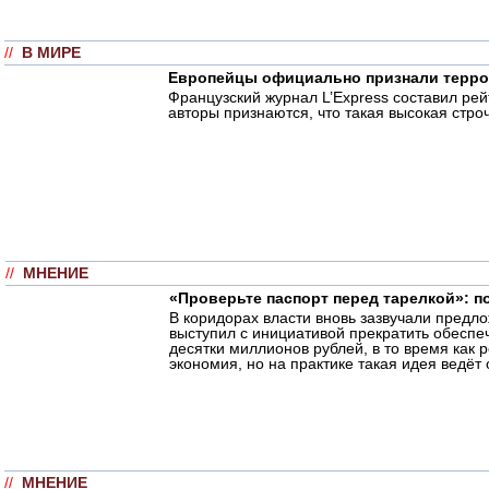
//
В МИРЕ
Европейцы официально признали террор
Французский журнал L’Express составил ре
авторы признаются, что такая высокая стро
//
МНЕНИЕ
«Проверьте паспорт перед тарелкой»: п
В коридорах власти вновь зазвучали предл
выступил с инициативой прекратить обеспе
десятки миллионов рублей, в то время как
экономия, но на практике такая идея ведёт 
//
МНЕНИЕ