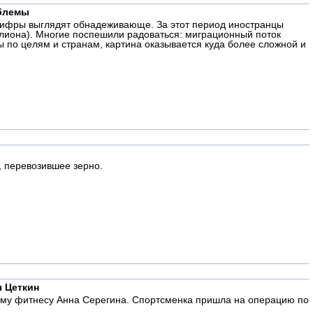
облемы
д цифры выглядят обнадеживающе. За этот период иностранцы
ллиона). Многие поспешили радоваться: миграционный поток
ы по целям и странам, картина оказывается куда более сложной и
, перевозившее зерно.
ы Цеткин
кому фитнесу Анна Серегина. Спортсменка пришла на операцию по