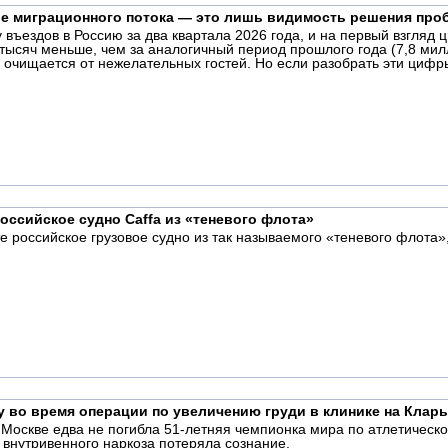
ие миграционного потока — это лишь видимость решения пр
 въездов в Россию за два квартала 2026 года, и на первый взгля
тысяч меньше, чем за аналогичный период прошлого года (7,8 ми
а очищается от нежелательных гостей. Но если разобрать эти цифр
оссийское судно Caffa из «теневого флота»
е российское грузовое судно из так называемого «теневого флота»
у во время операции по увеличению груди в клинике на Клар
в Москве едва не погибла 51-летняя чемпионка мира по атлетичес
 внутривенного наркоза потеряла сознание.