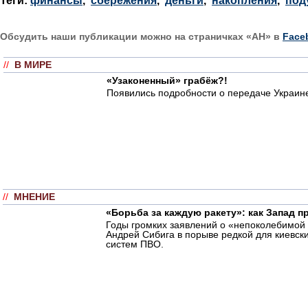
Теги:
финансы
,
сбережения
,
деньги
,
накопления
,
под
Обсудить наши публикации можно на страничках «АН» в
Face
//
В МИРЕ
«Узаконенный» грабёж?!
Появились подробности о передаче Украине
//
МНЕНИЕ
«Борьба за каждую ракету»: как Запад 
Годы громких заявлений о «непоколебимой 
Андрей Сибига в порыве редкой для киевски
систем ПВО.