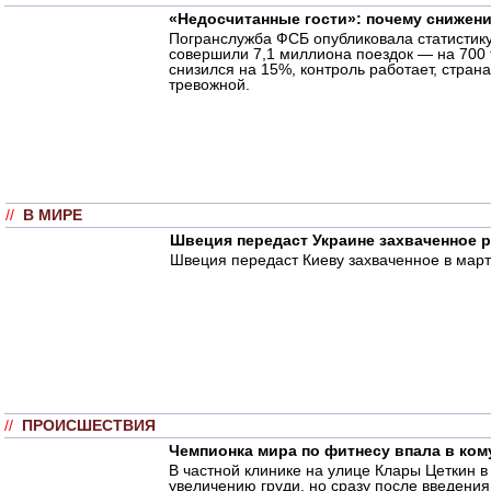
«Недосчитанные гости»: почему снижен
Погранслужба ФСБ опубликовала статистику
совершили 7,1 миллиона поездок — на 700 
снизился на 15%, контроль работает, стран
тревожной.
//
В МИРЕ
Швеция передаст Украине захваченное р
Швеция передаст Киеву захваченное в март
//
ПРОИСШЕСТВИЯ
Чемпионка мира по фитнесу впала в ком
В частной клинике на улице Клары Цеткин 
увеличению груди, но сразу после введения