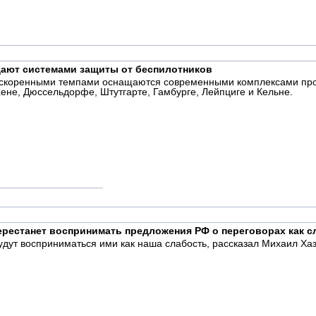
ают системами защиты от беспилотников
скоренными темпами оснащаются современными комплексами прот
не, Дюссельдорфе, Штутгарте, Гамбурге, Лейпциге и Кельне.
перестанет воспринимать предложения РФ о переговорах как с
удут восприниматься ими как наша слабость, рассказал Михаил Хаз