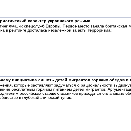
истический характер украинского режима
йтинг лучших спецслужб Европы. Первое место заняла британская М
чка в рейтинге досталась незалежной за акты терроризма:
очему инициатива лишить детей мигрантов горячих обедов в 
ожения, которые заставляют задуматься о рациональности выдвин
чение бесплатным горячим питанием детей мигрантов. Аргументация
 родителям российских старшеклассников приходится оплачивать об
общество в глубокий этический тупик.