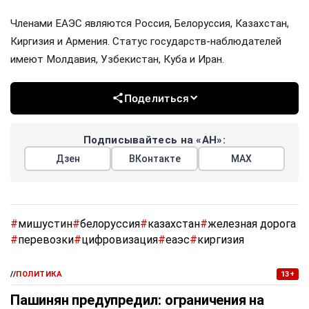
Членами ЕАЭС являются Россия, Белоруссия, Казахстан,
Киргизия и Армения. Статус государств-наблюдателей
имеют Молдавия, Узбекистан, Куба и Иран.
Поделиться
Подписывайтесь на «АН»:
Дзен
ВКонтакте
МАХ
#
мишустин
#
белоруссия
#
казахстан
#
железная дорога
#
перевозки
#
цифровизация
#
еаэс
#
киргизия
//
ПОЛИТИКА
13+
Пашинян предупредил: ограничения на