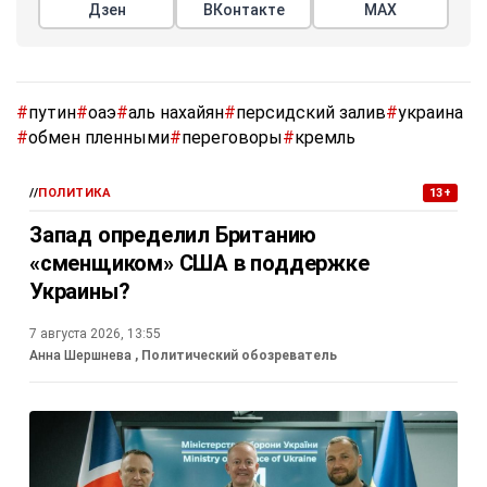
Дзен
ВКонтакте
МАХ
#
путин
#
оаэ
#
аль нахайян
#
персидский залив
#
украина
#
обмен пленными
#
переговоры
#
кремль
//
ПОЛИТИКА
13+
Запад определил Британию
«сменщиком» США в поддержке
Украины?
7 августа 2026, 13:55
Анна Шершнева
, Политический обозреватель