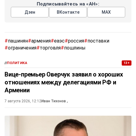
Подписывайтесь на «АН»:
Дзен
ВКонтакте
МАХ
#
пашинян
#
армения
#
еаэс
#
россия
#
поставки
#
ограничения
#
торговля
#
пошлины
//
ПОЛИТИКА
13+
Вице-премьер Оверчук заявил о хороших
отношениях между делегациями РФ и
Армении
7 августа 2026, 12:12
Иван Тихонов
,