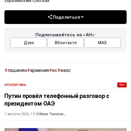
Евразийским союзом.
Поделиться
Подписывайтесь на «АН»:
Дзен
ВКонтакте
МАХ
#
пашинян
#
армения
#
ес
#
еаэс
//
ПОЛИТИКА
13+
Путин провёл телефонный разговор с
президентом ОАЭ
7 августа 2026, 13:58
Иван Тихонов
,