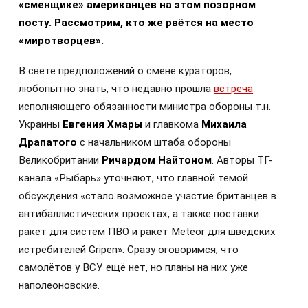
«сменщике» американцев на этом позорном
посту. Рассмотрим, кто же рвётся на место
«миротворцев».
В свете предположений о смене кураторов,
любопытно знать, что недавно прошла
встреча
исполняющего обязанности министра обороны т.н.
Украины
Евгения Хмары
и главкома
Михаила
Драпатого
с начальником штаба обороны
Великобритании
Ричардом Найтоном
. Авторы ТГ-
канала «Рыбарь» уточняют, что главной темой
обсуждения «стало возможное участие британцев в
антибаллистических проектах, а также поставки
ракет для систем ПВО и ракет Meteor для шведских
истребителей Gripen». Сразу оговоримся, что
самолётов у ВСУ ещё нет, но планы на них уже
наполеоновские.