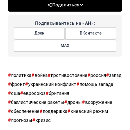
Поделиться
Подписывайтесь на «АН»:
Дзен
ВКонтакте
МАХ
#
политика
#
война
#
противостояние
#
россия
#
запад
#
фронт
#
украинский конфликт
#
помощь запада
#
сша
#
евросоюз
#
британия
#
баллистические ракеты
#
дроны
#
вооружение
#
обеспечение
#
поддержка
#
киевский режим
#
прогнозы
#
кризис