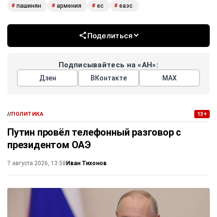
пашинян
армения
ес
еаэс
#
#
#
#
Поделиться
Подписывайтесь на «АН»:
Дзен
ВКонтакте
МАХ
//
ПОЛИТИКА
13+
Путин провёл телефонный разговор с
президентом ОАЭ
Иван Тихонов
7 августа 2026, 13:58