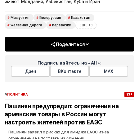
имеют Молдавия, Узбекистан, Куба и Иран.
Мишустин
Белоруссия
Казахстан
#
#
#
железная дорога
перевозки
#
#
ЕЩЕ +3
Поделиться
Подписывайтесь на «АН»:
Дзен
ВКонтакте
МАХ
//
ПОЛИТИКА
13+
Пашинян предупредил: ограничения на
армянские товары в России могут
настроить жителей против ЕАЭС
Пашинян заявил о рисках для имиджа ЕАЭС из-за
ограничений на поставки из Армении