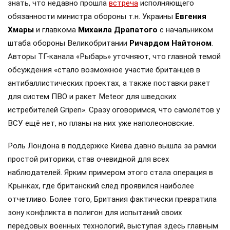
знать, что недавно прошла
встреча
исполняющего
обязанности министра обороны т.н. Украины
Евгения
Хмары
и главкома
Михаила Драпатого
с начальником
штаба обороны Великобритании
Ричардом Найтоном
.
Авторы ТГ-канала «Рыбарь» уточняют, что главной темой
обсуждения «стало возможное участие британцев в
антибаллистических проектах, а также поставки ракет
для систем ПВО и ракет Meteor для шведских
истребителей Gripen». Сразу оговоримся, что самолётов у
ВСУ ещё нет, но планы на них уже наполеоновские.
Роль Лондона в поддержке Киева давно вышла за рамки
простой риторики, став очевидной для всех
наблюдателей. Ярким примером этого стала операция в
Крынках, где британский след проявился наиболее
отчетливо. Более того, Британия фактически превратила
зону конфликта в полигон для испытаний своих
передовых военных технологий, выступая здесь главным