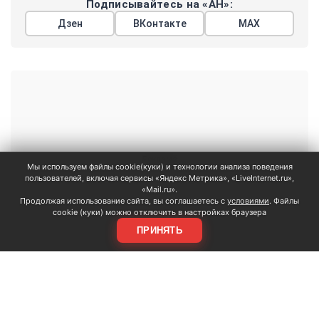
Подписывайтесь на «АН»:
Дзен
ВКонтакте
МАХ
Показать еще
Мы используем файлы cookie(куки) и технологии анализа поведения
АРГУМЕНТЫ
пользователей, включая сервисы «Яндекс Метрика», «LiveInternet.ru»,
НЕДЕЛИ
«Mail.ru».
Продолжая использование сайта, вы соглашаетесь с
условиями
. Файлы
© 2026
cookie (куки) можно отключить в настройках браузера
Все права защищены
ПРИНЯТЬ
+7 (495) 981-68-36
anonline@argumenti.ru
ПОЛИТИКА
ЭКОНОМИКА
В МИРЕ
ОБЩЕСТВО
ШОУБИЗ
СПОРТ
ЗДОРОВЬЕ
ЛАЙФСТАЙЛ
ТУРИЗМ
КУЛЬТУРА
ПРАВОВЕД
ГОРОД М
САД-ОГОРОД
ИСТОРИЯ
ОБРАЗОВАНИЕ
АРМИЯ
ХАЙТЕК
СКАНДАЛ