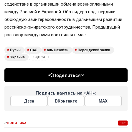
содействие в организации обмена военнопленными
между Россией и Украиной. Оба лидера подтвердили
обоюдную заинтересованность в дальнейшем развитии
российско-эмиратского сотрудничества. Предыдущий
разговор между ними состоялся в мае.
Путин
ОАЭ
аль Нахайян
Персидский залив
#
#
#
#
Украина
#
ЕЩЕ +3
Поделиться
Подписывайтесь на «АН»:
Дзен
ВКонтакте
МАХ
//
ПОЛИТИКА
13+