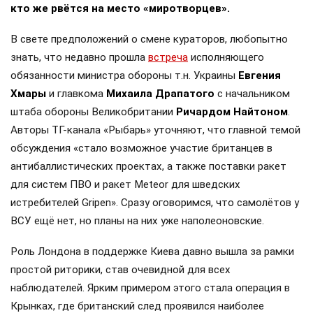
кто же рвётся на место «миротворцев».
В свете предположений о смене кураторов, любопытно
знать, что недавно прошла
встреча
исполняющего
обязанности министра обороны т.н. Украины
Евгения
Хмары
и главкома
Михаила Драпатого
с начальником
штаба обороны Великобритании
Ричардом Найтоном
.
Авторы ТГ-канала «Рыбарь» уточняют, что главной темой
обсуждения «стало возможное участие британцев в
антибаллистических проектах, а также поставки ракет
для систем ПВО и ракет Meteor для шведских
истребителей Gripen». Сразу оговоримся, что самолётов у
ВСУ ещё нет, но планы на них уже наполеоновские.
Роль Лондона в поддержке Киева давно вышла за рамки
простой риторики, став очевидной для всех
наблюдателей. Ярким примером этого стала операция в
Крынках, где британский след проявился наиболее