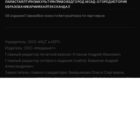
ЛАЙФСТАЙЛ
ТУРИЗМ
КУЛЬТУРА
ПРАВОВЕД
ГОРОД М
САД-ОГОРОД
ИСТОРИЯ
ОБРАЗОВАНИЕ
АРМИЯ
ХАЙТЕК
СКАНДАЛ
Об издании
Главная
Все новости
Авторы
Новости партнеров
Учредитель: ООО «ИЦТ и ИЭТ»
Издатель: ООО «Медианет»
Главный редактор печатной версии: Угланов Андрей Иванович
Главный редактор сетевого издания (сайта): Вавилов Андрей
Александрович
Заместитель главного редактора: Аверьянова Олеся Сергеевна
Адрес редакции: 119002, г. Москва, ул. Арбат, д. 29, 1-й этаж, пом. IV,
комн. 2
18+
Возрастная категория сайта:
Редакция:
+7 (495) 981-68-36
/
anonline@argumenti.ru
Реклама в газете:
+7 (903) 777-11-14
Реклама на сайте:
kapkova@argumenti.ru
Свободное использование текстов, фото и видеоматериалов допускается
при условии обязательной гиперссылки на www.argumenti.ru.