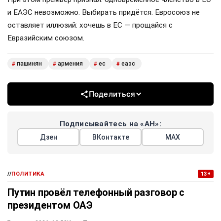
и ЕАЭС невозможно. Выбирать придётся. Евросоюз не
оставляет иллюзий: хочешь в ЕС — прощайся с
Евразийским союзом.
пашинян
армения
ес
еаэс
#
#
#
#
Поделиться
Подписывайтесь на «АН»:
Дзен
ВКонтакте
МАХ
//
ПОЛИТИКА
13+
Путин провёл телефонный разговор с
президентом ОАЭ