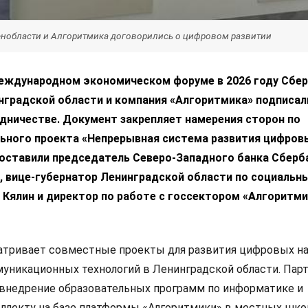
Ленобласти и Алгоритмика договорились о цифровом развитии
еждународном экономическом форуме в 2026 году Сбер
нградской области и компания «Алгоритмика» подписал
дничестве. Документ закрепляет намерения сторон по
льного проекта «Непрерывная система развития цифровы
поставили председатель Северо-Западного банка Сберб
, вице-губернатор Ленинградской области по социальн
 Кялин и директор по работе с госсектором «Алгоритми
атривает совместные проекты для развития цифровых н
никационных технологий в Ленинградской области. Пар
внедрение образовательных программ по информатике и
ллекту на базе платформы «Алгоритмики» в местных школ