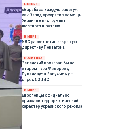
«страны 404» в следующем
МНЕНИЕ
«Борьба за каждую ракету»:
году. Однако киевские
как Запад превратил помощь
временщики не торопятся
Украине в инструмент
заключать мир - ведь есть
жесткого шантажа
поддержка в ЕС.
Политический кризис в
В МИРЕ
Британии и Германии, выборы
NBC рассекретил закрытую
во Франции могут полностью
директиву Пентагона
изменить геополитический
ландшафт в мире, пока
ПОЛИТИКА
Зеленский ожидает выборов
Зеленский проиграл бы во
в США.
втором туре Федорову,
Буданову* и Залужному —
опрос СОЦИС
В МИРЕ
Европейцы официально
признали террористический
характер украинского режима