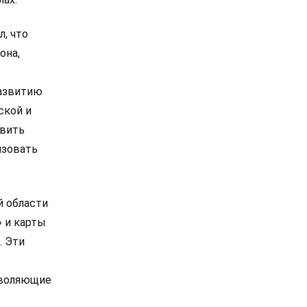
, что
она,
развитию
ской и
овить
изовать
й области
 и карты
. Эти
зволяющие