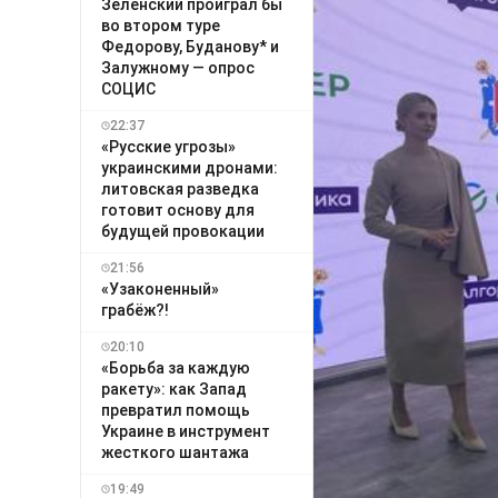
Зеленский проиграл бы
во втором туре
Федорову, Буданову* и
Залужному — опрос
СОЦИС
22:37
«Русские угрозы»
украинскими дронами:
литовская разведка
готовит основу для
будущей провокации
21:56
«Узаконенный»
грабёж?!
20:10
«Борьба за каждую
ракету»: как Запад
превратил помощь
Украине в инструмент
жесткого шантажа
19:49