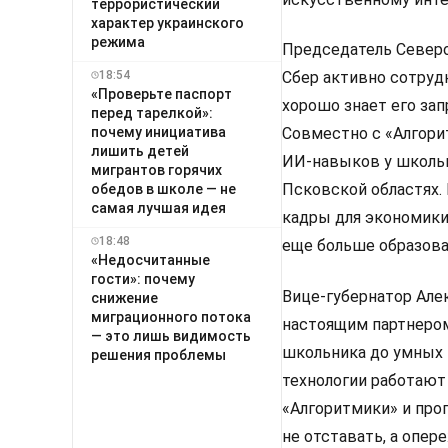
террористический
характер украинского
режима
Председатель Северо
18:54
Сбер активно сотруд
«Проверьте паспорт
хорошо знает его за
перед тарелкой»:
почему инициатива
Совместно с «Алгори
лишить детей
ИИ-навыков у школьн
мигрантов горячих
Псковской областях.
обедов в школе — не
самая лучшая идея
кадры для экономики
18:48
еще больше образова
«Недосчитанные
гости»: почему
Вице-губернатор Алек
снижение
миграционного потока
настоящим партнером
— это лишь видимость
школьника до умных 
решения проблемы
технологии работают
«Алгоритмики» и про
не отставать, а опер