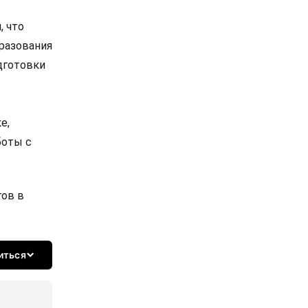
, что
разования
дготовки
е,
боты с
ов в
иться