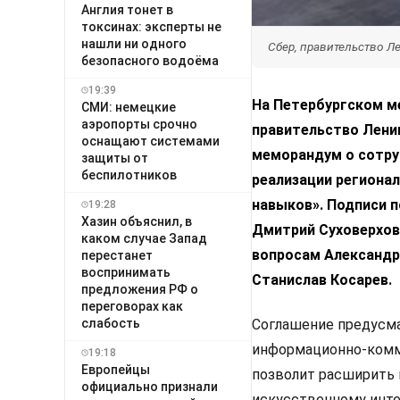
Англия тонет в
токсинах: эксперты не
нашли ни одного
Сбер, правительство 
безопасного водоёма
19:39
На Петербургском м
СМИ: немецкие
аэропорты срочно
правительство Лени
оснащают системами
меморандум о сотру
защиты от
беспилотников
реализации региона
навыков». Подписи 
19:28
Хазин объяснил, в
Дмитрий Суховерхов
каком случае Запад
вопросам Александр
перестанет
воспринимать
Станислав Косарев.
предложения РФ о
переговорах как
слабость
Соглашение предусм
информационно-комму
19:18
Европейцы
позволит расширить 
официально признали
искусственному инте