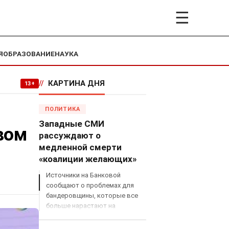
☰
Я
ОБРАЗОВАНИЕ
НАУКА
//
КАРТИНА ДНЯ
13+
ПОЛИТИКА
Западные СМИ
вом
рассуждают о
медленной смерти
«коалиции желающих»
Источники на Банковой
сообщают о проблемах для
бандеровщины, которые все
больше нарастают на
международном поле, что
сильно ударит по позициям