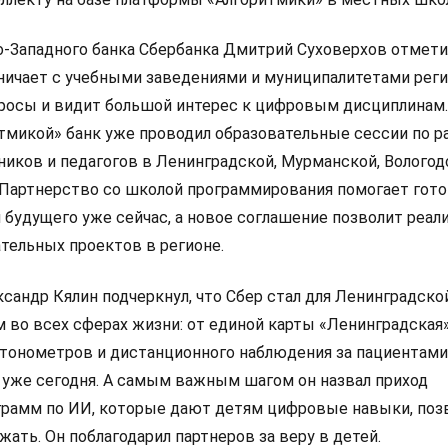
-Западного банка Сбербанка Дмитрий Суховерхов отметил
ничает с учебными заведениями и муниципалитетами реги
просы и видит большой интерес к цифровым дисциплинам.
тмикой» банк уже проводил образовательные сессии по 
иков и педагогов в Ленинградской, Мурманской, Вологод
 Партнерство со школой программирования помогает гот
 будущего уже сейчас, а новое соглашение позволит реал
тельных проектов в регионе.
сандр Кялин подчеркнул, что Сбер стал для Ленинградско
 во всех сферах жизни: от единой карты «Ленинградская»
тонометров и дистанционного наблюдения за пациентами
 уже сегодня. А самым важным шагом он назвал приход
грамм по ИИ, которые дают детям цифровые навыки, по
ежать. Он поблагодарил партнеров за веру в детей.