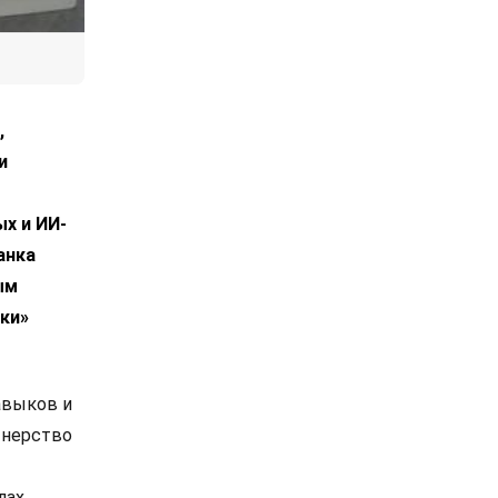
,
и
х и ИИ-
анка
ым
ки»
авыков и
тнерство
ах.