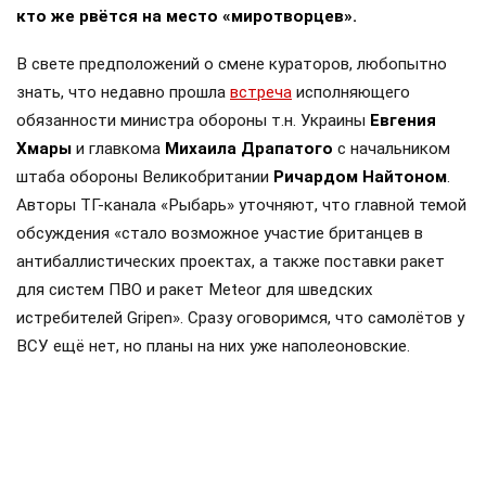
кто же рвётся на место «миротворцев».
В свете предположений о смене кураторов, любопытно
знать, что недавно прошла
встреча
исполняющего
обязанности министра обороны т.н. Украины
Евгения
Хмары
и главкома
Михаила Драпатого
с начальником
штаба обороны Великобритании
Ричардом Найтоном
.
Авторы ТГ-канала «Рыбарь» уточняют, что главной темой
обсуждения «стало возможное участие британцев в
антибаллистических проектах, а также поставки ракет
для систем ПВО и ракет Meteor для шведских
истребителей Gripen». Сразу оговоримся, что самолётов у
ВСУ ещё нет, но планы на них уже наполеоновские.
Роль Лондона в поддержке Киева давно вышла за рамки
простой риторики, став очевидной для всех
наблюдателей. Ярким примером этого стала операция в
Крынках, где британский след проявился наиболее