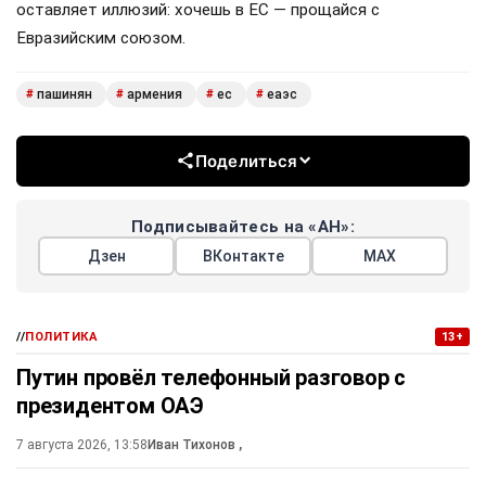
оставляет иллюзий: хочешь в ЕС — прощайся с
Евразийским союзом.
пашинян
армения
ес
еаэс
#
#
#
#
Поделиться
Подписывайтесь на «АН»:
Дзен
ВКонтакте
МАХ
//
ПОЛИТИКА
13+
Путин провёл телефонный разговор с
президентом ОАЭ
7 августа 2026, 13:58
Иван Тихонов
,