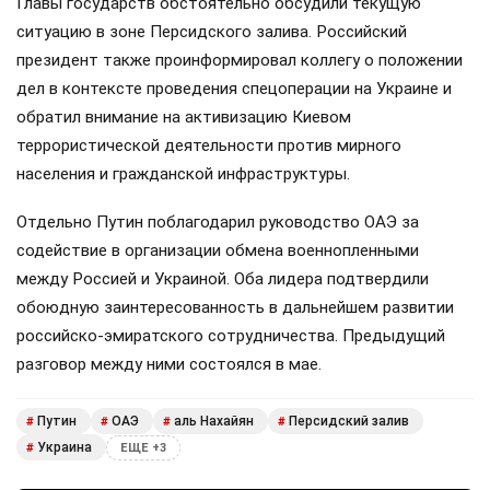
Главы государств обстоятельно обсудили текущую
ситуацию в зоне Персидского залива. Российский
президент также проинформировал коллегу о положении
дел в контексте проведения спецоперации на Украине и
обратил внимание на активизацию Киевом
террористической деятельности против мирного
населения и гражданской инфраструктуры.
Отдельно Путин поблагодарил руководство ОАЭ за
содействие в организации обмена военнопленными
между Россией и Украиной. Оба лидера подтвердили
обоюдную заинтересованность в дальнейшем развитии
российско-эмиратского сотрудничества. Предыдущий
разговор между ними состоялся в мае.
Путин
ОАЭ
аль Нахайян
Персидский залив
#
#
#
#
Украина
#
ЕЩЕ +3