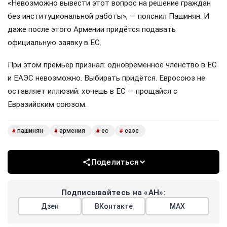
«Невозможно вывести этот вопрос на решение граждан
без институциональной работы», — пояснил Пашинян. И
даже после этого Армении придётся подавать
официальную заявку в ЕС.
При этом премьер признал: одновременное членство в ЕС
и ЕАЭС невозможно. Выбирать придётся. Евросоюз не
оставляет иллюзий: хочешь в ЕС — прощайся с
Евразийским союзом.
пашинян
армения
ес
еаэс
#
#
#
#
Поделиться
Подписывайтесь на «АН»:
Дзен
ВКонтакте
МАХ