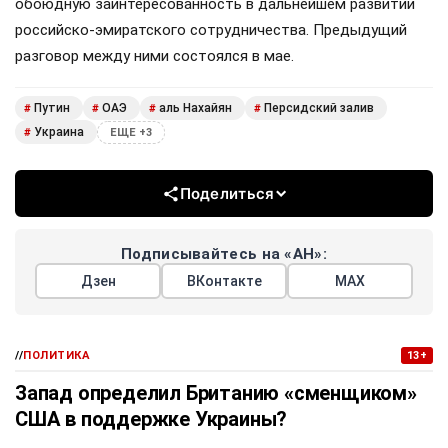
обоюдную заинтересованность в дальнейшем развитии
российско-эмиратского сотрудничества. Предыдущий
разговор между ними состоялся в мае.
Путин
ОАЭ
аль Нахайян
Персидский залив
#
#
#
#
Украина
#
ЕЩЕ +3
Поделиться
Подписывайтесь на «АН»:
Дзен
ВКонтакте
МАХ
//
ПОЛИТИКА
13+
Запад определил Британию «сменщиком»
США в поддержке Украины?