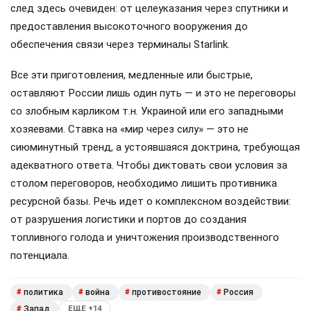
след здесь очевиден: от целеуказания через спутники и
предоставления высокоточного вооружения до
обеспечения связи через терминалы Starlink.
Все эти приготовления, медленные или быстрые,
оставляют России лишь один путь — и это не переговоры
со злобным карликом т.н. Украиной или его западными
хозяевами. Ставка на «мир через силу» — это не
сиюминутный тренд, а устоявшаяся доктрина, требующая
адекватного ответа. Чтобы диктовать свои условия за
столом переговоров, необходимо лишить противника
ресурсной базы. Речь идет о комплексном воздействии:
от разрушения логистики и портов до создания
топливного голода и уничтожения производственного
потенциала.
политика
война
противостояние
Россия
#
#
#
#
Запад
#
ЕЩЕ +14