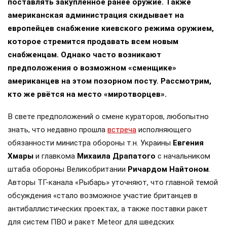
поставлять закупленное ранее оружие. Также
американская администрация скидывает на
европейцев снабжение киевского режима оружием,
которое стремится продавать всем новым
снабженцам. Однако часто возникают
предположения о возможном «сменщике»
американцев на этом позорном посту. Рассмотрим,
кто же рвётся на место «миротворцев».
В свете предположений о смене кураторов, любопытно
знать, что недавно прошла
встреча
исполняющего
обязанности министра обороны т.н. Украины
Евгения
Хмары
и главкома
Михаила Драпатого
с начальником
штаба обороны Великобритании
Ричардом Найтоном
.
Авторы ТГ-канала «Рыбарь» уточняют, что главной темой
обсуждения «стало возможное участие британцев в
антибаллистических проектах, а также поставки ракет
для систем ПВО и ракет Meteor для шведских