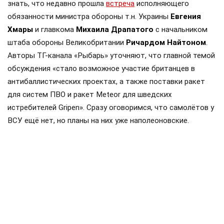
знать, что недавно прошла
встреча
исполняющего
обязанности министра обороны т.н. Украины
Евгения
Хмары
и главкома
Михаила Драпатого
с начальником
штаба обороны Великобритании
Ричардом Найтоном
.
Авторы ТГ-канала «Рыбарь» уточняют, что главной темой
обсуждения «стало возможное участие британцев в
антибаллистических проектах, а также поставки ракет
для систем ПВО и ракет Meteor для шведских
истребителей Gripen». Сразу оговоримся, что самолётов у
ВСУ ещё нет, но планы на них уже наполеоновские.
Роль Лондона в поддержке Киева давно вышла за рамки
простой риторики, став очевидной для всех
наблюдателей. Ярким примером этого стала операция в
Крынках, где британский след проявился наиболее
отчетливо. Более того, Британия фактически превратила
зону конфликта в полигон для испытаний своих
передовых военных технологий, выступая здесь главным