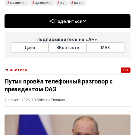
пашинян
армения
ес
еаэс
#
#
#
#
Поделиться
Подписывайтесь на «АН»:
Дзен
ВКонтакте
МАХ
//
ПОЛИТИКА
13+
Путин провёл телефонный разговор с
президентом ОАЭ
7 августа 2026, 13:58
Иван Тихонов
,