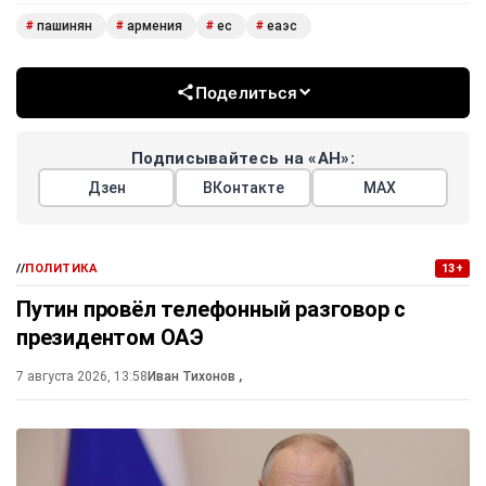
пашинян
армения
ес
еаэс
#
#
#
#
Поделиться
Подписывайтесь на «АН»:
Дзен
ВКонтакте
МАХ
//
ПОЛИТИКА
13+
Путин провёл телефонный разговор с
президентом ОАЭ
7 августа 2026, 13:58
Иван Тихонов
,