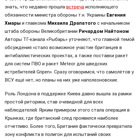
знать, что недавно прошла
встреча
исполняющего
обязанности министра обороны т.н. Украины
Евгения
Хмары
и главкома
Михаила Драпатого
с начальником
штаба обороны Великобритании
Ричардом Найтоном
.
Авторы ТГ-канала «Рыбарь» уточняют, что главной темой
обсуждения «стало возможное участие британцев в
антибаллистических проектах, а также поставки ракет
для систем ПВО и ракет Meteor для шведских
истребителей Gripen». Сразу оговоримся, что самолётов у
ВСУ ещё нет, но планы на них уже наполеоновские.
Роль Лондона в поддержке Киева давно вышла за рамки
простой риторики, став очевидной для всех
наблюдателей. Ярким примером этого стала операция в
Крынках, где британский след проявился наиболее
отчетливо. Более того, Британия фактически превратила
зону конфликта в полигон для испытаний своих