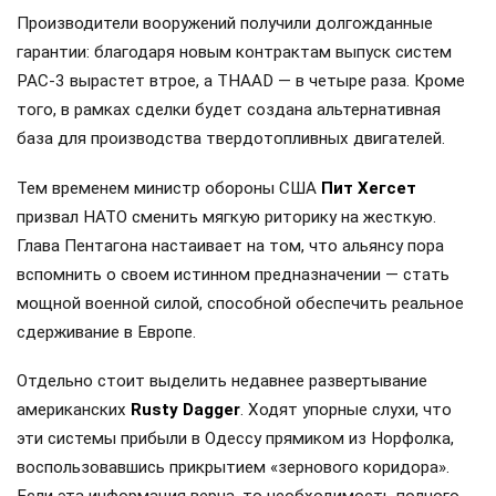
Производители вооружений получили долгожданные
гарантии: благодаря новым контрактам выпуск систем
PAC-3 вырастет втрое, а THAAD — в четыре раза. Кроме
того, в рамках сделки будет создана альтернативная
база для производства твердотопливных двигателей.
Тем временем министр обороны США
Пит Хегсет
призвал НАТО сменить мягкую риторику на жесткую.
Глава Пентагона настаивает на том, что альянсу пора
вспомнить о своем истинном предназначении — стать
мощной военной силой, способной обеспечить реальное
сдерживание в Европе.
Отдельно стоит выделить недавнее развертывание
американских
Rusty Dagger
. Ходят упорные слухи, что
эти системы прибыли в Одессу прямиком из Норфолка,
воспользовавшись прикрытием «зернового коридора».
Если эта информация верна, то необходимость полного