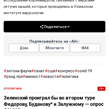
исследований коронавирусов, связанных с вирусами
летучих мышей, которые проводились в Уханьском
институте вирусологии.
Поделиться
Подписывайтесь на «АН»:
Дзен
ВКонтакте
МАХ
#
энтони фаучи
#
сенат
#
сша
#
конгресс
#
covid 19
#
рэнд пол
#
минюст
#
новости
#
политика
//
ПОЛИТИКА
13+
Зеленский проиграл бы во втором туре
Федорову, Буданову* и Залужному — опрос