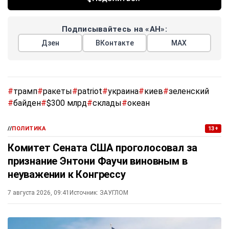
Подписывайтесь на «АН»:
Дзен
ВКонтакте
МАХ
#
трамп
#
ракеты
#
patriot
#
украина
#
киев
#
зеленский
#
байден
#
$300 млрд
#
склады
#
океан
//
ПОЛИТИКА
13+
Комитет Сената США проголосовал за
признание Энтони Фаучи виновным в
неуважении к Конгрессу
7 августа 2026, 09:41
Источник:
ЗАУГЛОМ