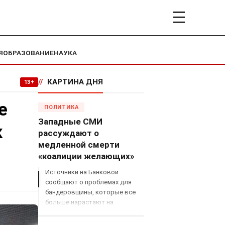
☰
Я
ОБРАЗОВАНИЕ
НАУКА
//
КАРТИНА ДНЯ
13+
е
ПОЛИТИКА
Западные СМИ
к
рассуждают о
медленной смерти
«коалиции желающих»
Источники на Банковой
сообщают о проблемах для
бандеровщины, которые все
больше нарастают на
международном поле, что
сильно ударит по позициям