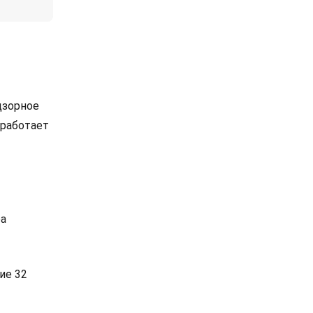
дзорное
 работает
ра
ие 32