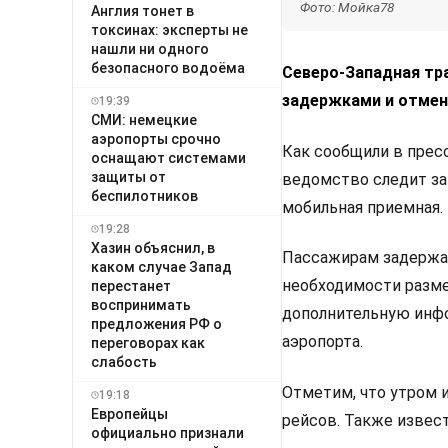
Фото: Мойка78
Англия тонет в
токсинах: эксперты не
нашли ни одного
безопасного водоёма
Северо-Западная тра
задержками и отмен
19:39
СМИ: немецкие
аэропорты срочно
Как сообщили в прес
оснащают системами
защиты от
ведомство следит за
беспилотников
мобильная приемная.
19:28
Хазин объяснил, в
Пассажирам задержан
каком случае Запад
необходимости разме
перестанет
воспринимать
дополнительную инфо
предложения РФ о
аэропорта.
переговорах как
слабость
Отметим, что утром 
19:18
Европейцы
рейсов. Также извес
официально признали