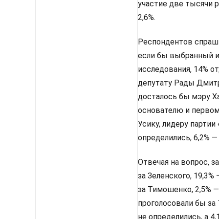
участие две тысячи 
2,6%.
Респондентов спрашив
если бы выбранный им
исследования, 14% от
депутату Рады Дмитр
досталось бы мэру Х
основателю и первом
Усику, лидеру партии
определились, 6,2% —
Отвечая на вопрос, з
за Зеленского, 19,3%
за Тимошенко, 2,5% —
проголосовали бы за 
не определились, а 4