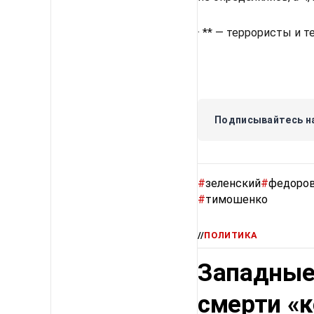
· ** — террористы и 
Подписывайтесь на
#
зеленский
#
федоро
#
тимошенко
//
ПОЛИТИКА
Западные
смерти «