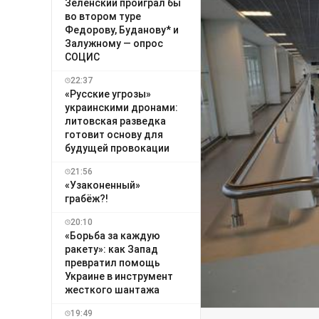
Зеленский проиграл бы
во втором туре
Федорову, Буданову* и
Залужному — опрос
СОЦИС
22:37
«Русские угрозы»
украинскими дронами:
литовская разведка
готовит основу для
будущей провокации
21:56
«Узаконенный»
грабёж?!
20:10
«Борьба за каждую
ракету»: как Запад
превратил помощь
Украине в инструмент
жесткого шантажа
19:49