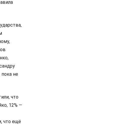
тавила
ударства,
м
ному,
сов
нко,
сандру
 пока не
или, что
йко, 12% —
, что ещё