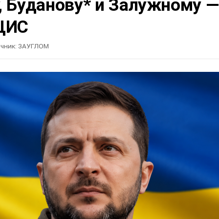
, Буданову* и Залужному —
ЦИС
чник:
ЗАУГЛОМ