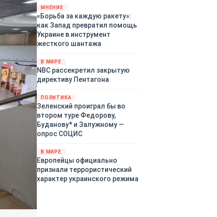
«страны 404» в следующем
МНЕНИЕ
«Борьба за каждую ракету»:
году. Однако киевские
как Запад превратил помощь
временщики не торопятся
Украине в инструмент
заключать мир - ведь есть
жесткого шантажа
поддержка в ЕС.
Политический кризис в
В МИРЕ
Британии и Германии, выборы
NBC рассекретил закрытую
во Франции могут полностью
директиву Пентагона
изменить геополитический
ландшафт в мире, пока
ПОЛИТИКА
Зеленский ожидает выборов
Зеленский проиграл бы во
в США.
втором туре Федорову,
Буданову* и Залужному —
опрос СОЦИС
В МИРЕ
Европейцы официально
признали террористический
характер украинского режима