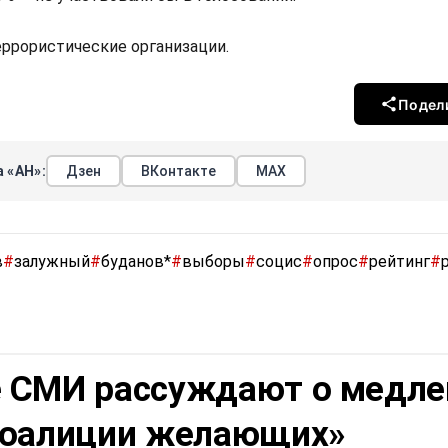
террористические организации.
Подел
 «АН»:
Дзен
ВКонтакте
МАХ
в
#
залужный
#
буданов*
#
выборы
#
социс
#
опрос
#
рейтинг
#
 СМИ рассуждают о медле
коалиции желающих»