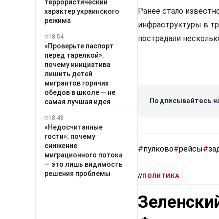
террористический
Ранее стало известно
характер украинского
режима
инфраструктуры в тр
18:54
пострадали нескольк
«Проверьте паспорт
перед тарелкой»:
почему инициатива
лишить детей
мигрантов горячих
обедов в школе — не
Подписывайтесь на
самая лучшая идея
18:48
«Недосчитанные
гости»: почему
снижение
#
пулково
#
рейсы
#
за
миграционного потока
— это лишь видимость
решения проблемы
//
ПОЛИТИКА
Зеленский