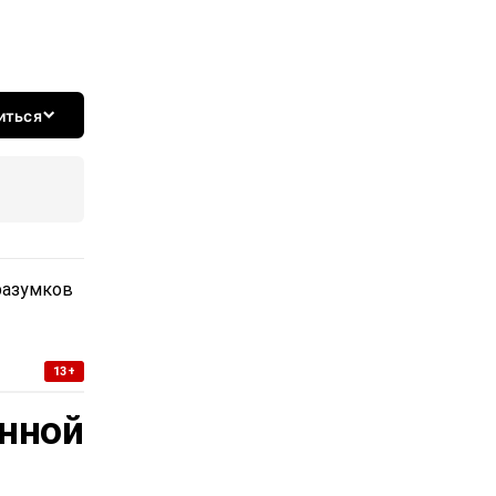
иться
разумков
13+
нной