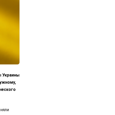
ы Украины
лужному,
ческого
иняли