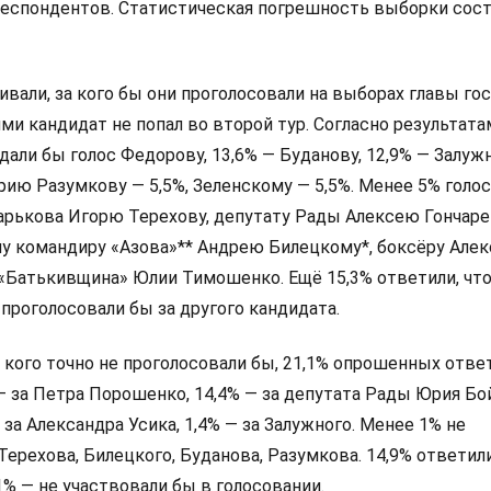
респондентов. Статистическая погрешность выборки сос
али, за кого бы они проголосовали на выборах главы гос
и кандидат не попал во второй тур. Согласно результата
дали бы голос Федорову, 13,6% — Буданову, 12,9% — Залуж
ию Разумкову — 5,5%, Зеленскому — 5,5%. Менее 5% голо
арькова Игорю Терехову, депутату Рады Алексею Гончаре
у командиру «Азова»** Андрею Билецкому*, боксёру Алек
 «Батькивщина» Юлии Тимошенко. Ещё 15,3% ответили, что
 проголосовали бы за другого кандидата.
а кого точно не проголосовали бы, 21,1% опрошенных ответ
 — за Петра Порошенко, 14,4% — за депутата Рады Юрия Бо
 за Александра Усика, 1,4% — за Залужного. Менее 1% не
Терехова, Билецкого, Буданова, Разумкова. 14,9% ответили
,1% — не участвовали бы в голосовании.