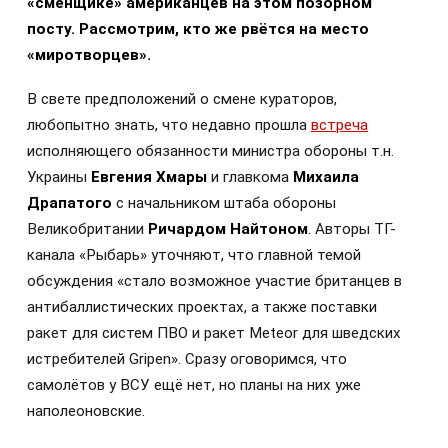
«сменщике» американцев на этом позорном
посту. Рассмотрим, кто же рвётся на место
«миротворцев».
В свете предположений о смене кураторов,
любопытно знать, что недавно прошла
встреча
исполняющего обязанности министра обороны т.н.
Украины
Евгения Хмары
и главкома
Михаила
Драпатого
с начальником штаба обороны
Великобритании
Ричардом Найтоном
. Авторы ТГ-
канала «Рыбарь» уточняют, что главной темой
обсуждения «стало возможное участие британцев в
антибаллистических проектах, а также поставки
ракет для систем ПВО и ракет Meteor для шведских
истребителей Gripen». Сразу оговоримся, что
самолётов у ВСУ ещё нет, но планы на них уже
наполеоновские.