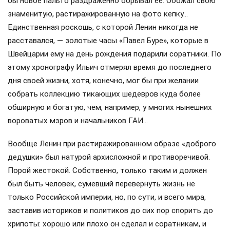
бы новое пальто раздражённо обрывал её. Обожал свою
знаменитую, растиражированную на фото кепку…
Единственная роскошь, с которой Ленин никогда не
расставался, — золотые часы «Павел Буре», которые в
Швейцарии ему на день рождения подарили соратники. По
этому хронографу Ильич отмерял время до последнего
дня своей жизни, хотя, конечно, мог бы при желании
собрать коллекцию тикающих шедевров куда более
обширную и богатую, чем, например, у многих нынешних
вороватых мэров и начальников ГАИ…
Вообще Ленин при растиражированном образе «доброго
дедушки» был натурой архисложной и противоречивой.
Порой жестокой. Собственно, только таким и должен
был быть человек, сумевший перевернуть жизнь не
только Российской империи, но, по сути, и всего мира,
заставив историков и политиков до сих пор спорить до
хрипоты: хорошо или плохо он сделал и соратникам, и