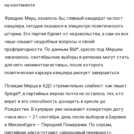
на континенте.
Фридрих Мерц, казалось бы, главный кандидат на пост
канцлера, сегодня оказался в эпицентре политического
шторма. Его партия бурлит от недовольства, а сам он все
чаще слышит неудобные вопросы о своей
профпригодности. По данным Bild*, кресло под Мерцем
закачалось: сентябрьские выборы в регионах могут стать
для него «моментом истины», после которого
политическая карьера канцлера рискует завершиться.
Позиции Мерца в ХДС стремительно слабеют: как пишет
Spiegel*, в партийных верхах почти не осталось тех, кто
верит в его способность досидеть в кресле до
Рождества. В кулуарах уже называют конкретную дату
«часа икс» — 21 сентября, день после выборов в Берлине
и Мекленбурге — Передней Померании. По слухам,
партийная элита готовит «дворцовый переворот»: