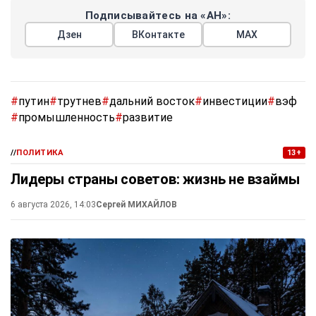
Подписывайтесь на «АН»:
Дзен
ВКонтакте
МАХ
#
путин
#
трутнев
#
дальний восток
#
инвестиции
#
вэф
#
промышленность
#
развитие
//
ПОЛИТИКА
13+
Лидеры страны советов: жизнь не взаймы
6 августа 2026, 14:03
Сергей МИХАЙЛОВ