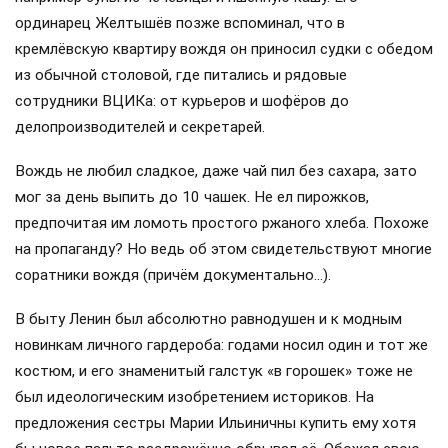
ординарец Желтышёв позже вспоминал, что в
кремлёвскую квартиру вождя он приносил судки с обедом
из обычной столовой, где питались и рядовые
сотрудники ВЦИКа: от курьеров и шофёров до
делопроизводителей и секретарей.
Вождь не любил сладкое, даже чай пил без сахара, зато
мог за день выпить до 10 чашек. Не ел пирожков,
предпочитая им ломоть простого ржаного хлеба. Похоже
на пропаганду? Но ведь об этом свидетельствуют многие
соратники вождя (причём документально…).
В быту Ленин был абсолютно равнодушен и к модным
новинкам личного гардероба: годами носил один и тот же
костюм, и его знаменитый галстук «в горошек» тоже не
был идеологическим изобретением историков. На
предложения сестры Марии Ильиничны купить ему хотя