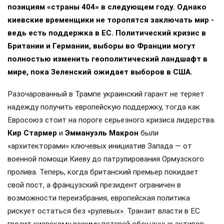
позициям «страны 404» в следующем году. Однако
киевские временщики не торопятся заключать мир -
ведь есть поддержка в ЕС. Политический кризис в
Британии и Германии, выборы во Франции могут
полностью изменить геополитический ландшафт в
мире, пока Зеленский ожидает выборов в США.
Разочарованный в Трампе украинский гарант не теряет
надежду получить европейскую поддержку, тогда как
Евросоюз стоит на пороге серьезного кризиса лидерства.
Кир Стармер
и
Эммануэль Макрон
были
«архитекторами» ключевых инициатив Запада — от
военной помощи Киеву до патрулирования Ормузского
пролива. Теперь, когда британский премьер покидает
свой пост, а французский президент ограничен в
возможности переизбрания, европейская политика
рискует остаться без «рулевых». Транзит власти в ЕС
грозит киевскому режиму потерей обещанных активов