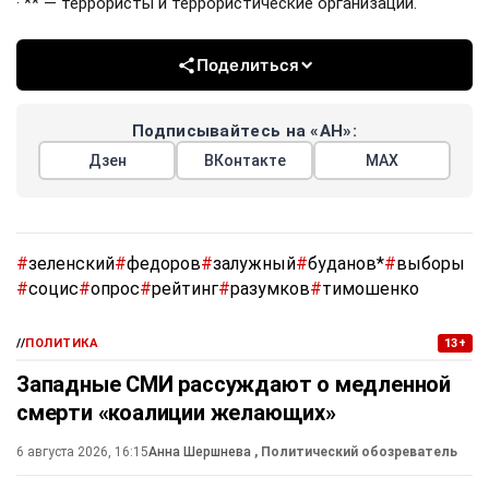
· ** — террористы и террористические организации.
Поделиться
Подписывайтесь на «АН»:
Дзен
ВКонтакте
МАХ
#
зеленский
#
федоров
#
залужный
#
буданов*
#
выборы
#
социс
#
опрос
#
рейтинг
#
разумков
#
тимошенко
//
ПОЛИТИКА
13+
Западные СМИ рассуждают о медленной
смерти «коалиции желающих»
6 августа 2026, 16:15
Анна Шершнева
, Политический обозреватель