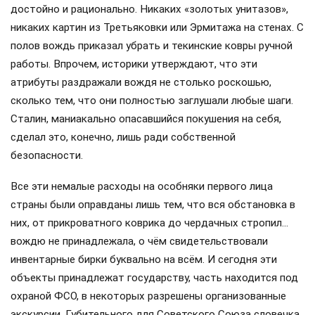
достойно и рационально. Никаких «золотых унитазов»,
никаких картин из Третьяковки или Эрмитажа на стенах. С
полов вождь приказал убрать и текинские ковры ручной
работы. Впрочем, историки утверждают, что эти
атрибуты раздражали вождя не столько роскошью,
сколько тем, что они полностью заглушали любые шаги.
Сталин, маниакально опасавшийся покушения на себя,
сделал это, конечно, лишь ради собственной
безопасности.
Все эти немалые расходы на особняки первого лица
страны были оправданы лишь тем, что вся обстановка в
них, от прикроватного коврика до чердачных стропил…
вождю не принадлежала, о чём свидетельствовали
инвентарные бирки буквально на всём. И сегодня эти
объекты принадлежат государству, часть находится под
охраной ФСО, в некоторых разрешены организованные
экскурсии. Губительного для Советского Союза словечка