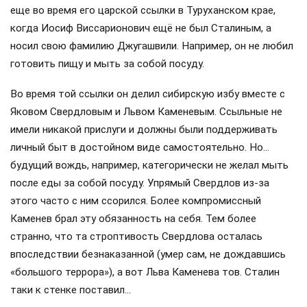
еще во время его царской ссылки в Туруханском крае,
когда Иосиф Виссарионович ещё не был Сталиным, а
носил свою фамилию Джугашвили. Например, он не любил
готовить пищу и мыть за собой посуду.
Во время той ссылки он делил сибирскую избу вместе с
Яковом Свердловым и Львом Каменевым. Ссыльные не
имели никакой прислуги и должны были поддерживать
личный быт в достойном виде самостоятельно. Но…
будущий вождь, например, категорически не желал мыть
после еды за собой посуду. Упрямый Свердлов из-за
этого часто с ним ссорился. Более компромиссный
Каменев брал эту обязанность на себя. Тем более
странно, что та строптивость Свердлова осталась
впоследствии безнаказанной (умер сам, не дождавшись
«большого террора»), а вот Льва Каменева тов. Сталин
таки к стенке поставил…