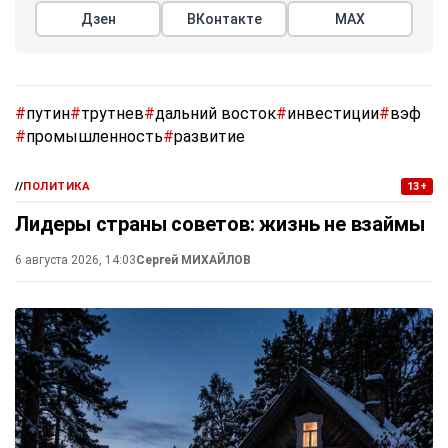
Дзен
ВКонтакте
МАХ
#
путин
#
трутнев
#
дальний восток
#
инвестиции
#
вэф
#
промышленность
#
развитие
//
ПОЛИТИКА
13+
Лидеры страны советов: жизнь не взаймы
6 августа 2026, 14:03
Сергей МИХАЙЛОВ