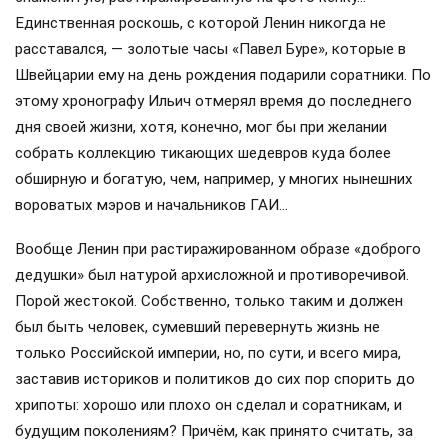
Единственная роскошь, с которой Ленин никогда не
расставался, — золотые часы «Павел Буре», которые в
Швейцарии ему на день рождения подарили соратники. По
этому хронографу Ильич отмерял время до последнего
дня своей жизни, хотя, конечно, мог бы при желании
собрать коллекцию тикающих шедевров куда более
обширную и богатую, чем, например, у многих нынешних
вороватых мэров и начальников ГАИ…
Вообще Ленин при растиражированном образе «доброго
дедушки» был натурой архисложной и противоречивой.
Порой жестокой. Собственно, только таким и должен
был быть человек, сумевший перевернуть жизнь не
только Российской империи, но, по сути, и всего мира,
заставив историков и политиков до сих пор спорить до
хрипоты: хорошо или плохо он сделал и соратникам, и
будущим поколениям? Причём, как принято считать, за