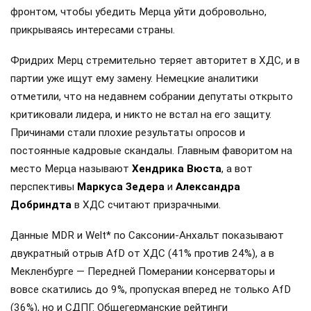
фронтом, чтобы убедить Мерца уйти добровольно,
прикрываясь интересами страны.
Фридрих Мерц стремительно теряет авторитет в ХДС, и в
партии уже ищут ему замену. Немецкие аналитики
отметили, что на недавнем собрании депутаты открыто
критиковали лидера, и никто не встал на его защиту.
Причинами стали плохие результаты опросов и
постоянные кадровые скандалы. Главным фаворитом на
место Мерца называют
Хендрика Вюста
, а вот
перспективы
Маркуса Зедера
и
Александра
Добриндта
в ХДС считают призрачными.
Данные MDR и Welt* по Саксонии-Анхальт показывают
двукратный отрыв AfD от ХДС (41% против 24%), а в
Мекленбурге — Передней Померании консерваторы и
вовсе скатились до 9%, пропуская вперед не только AfD
(36%), но и СДПГ. Общегерманские рейтинги