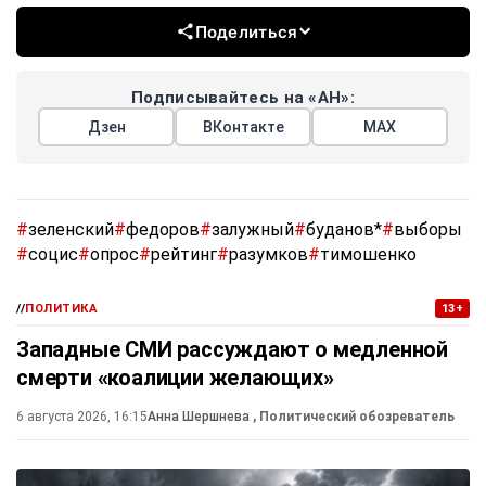
Поделиться
Подписывайтесь на «АН»:
Дзен
ВКонтакте
МАХ
#
зеленский
#
федоров
#
залужный
#
буданов*
#
выборы
#
социс
#
опрос
#
рейтинг
#
разумков
#
тимошенко
//
ПОЛИТИКА
13+
Западные СМИ рассуждают о медленной
смерти «коалиции желающих»
6 августа 2026, 16:15
Анна Шершнева
, Политический обозреватель