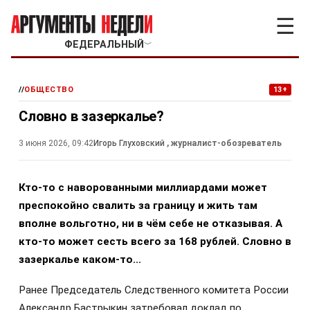
☰
ФЕДЕРАЛЬНЫЙ
﹀
//
ОБЩЕСТВО
13+
Словно в зазеркалье?
3 июня 2026, 09:42
Игорь Глуховский
, журналист-обозреватель
Кто-то с наворованными миллиардами может
преспокойно свалить за границу и жить там
вполне вольготно, ни в чём себе не отказывая. А
кто-то может сесть всего за 168 рублей. Словно в
зазеркалье каком-то...
Ранее Председатель Следственного комитета России
Александр Бастрыкин затребовал доклад по