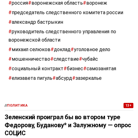
#
россия
#
воронежская область
#
воронеж
#
председатель следственного комитета россии
#
александр бастрыкин
#
руководитель следственного управления по
воронежской области
#
михаил селюков
#
доклад
#
уголовное дело
#
мошенничество
#
следствие
#
чубайс
#
социальный контракт
#
бизнес
#
самозанятая
#
елизавета пигуль
#
абсурд
#
зазеркалье
//
ПОЛИТИКА
13+
Зеленский проиграл бы во втором туре
Федорову, Буданову* и Залужному — опрос
СОЦИС