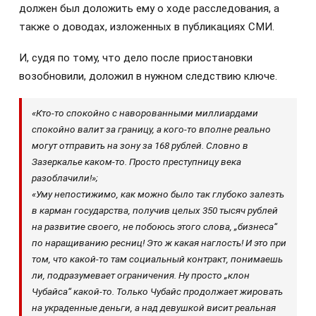
должен был доложить ему о ходе расследования, а
также о доводах, изложенных в публикациях СМИ.
И, судя по тому, что дело после приостановки
возобновили, доложил в нужном следствию ключе.
«Кто-то спокойно с наворованными миллиардами
спокойно валит за границу, а кого-то вполне реально
могут отправить на зону за 168 рублей. Словно в
Зазеркалье каком-то. Просто преступницу века
разоблачили!»;
«Уму непостижимо, как можно было так глубоко залезть
в карман государства, получив целых 350 тысяч рублей
на развитие своего, не побоюсь этого слова, „бизнеса“
по наращиванию ресниц! Это ж какая наглость! И это при
том, что какой-то там социальный контракт, понимаешь
ли, подразумевает ограничения. Ну просто „клон
Чубайса“ какой-то. Только Чубайс продолжает жировать
на украденные деньги, а над девушкой висит реальная