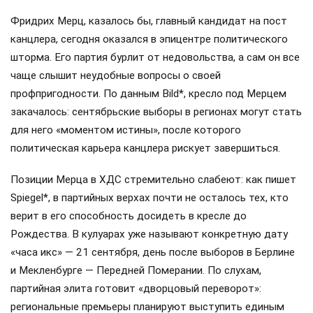
Фридрих Мерц, казалось бы, главный кандидат на пост
канцлера, сегодня оказался в эпицентре политического
шторма. Его партия бурлит от недовольства, а сам он все
чаще слышит неудобные вопросы о своей
профпригодности. По данным Bild*, кресло под Мерцем
закачалось: сентябрьские выборы в регионах могут стать
для него «моментом истины», после которого
политическая карьера канцлера рискует завершиться.
Позиции Мерца в ХДС стремительно слабеют: как пишет
Spiegel*, в партийных верхах почти не осталось тех, кто
верит в его способность досидеть в кресле до
Рождества. В кулуарах уже называют конкретную дату
«часа икс» — 21 сентября, день после выборов в Берлине
и Мекленбурге — Передней Померании. По слухам,
партийная элита готовит «дворцовый переворот»:
региональные премьеры планируют выступить единым