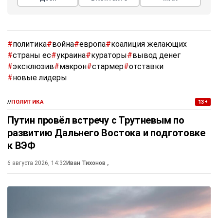
#
политика
#
война
#
европа
#
коалиция желающих
#
страны ес
#
украина
#
кураторы
#
вывод денег
#
эксклюзив
#
макрон
#
стармер
#
отставки
#
новые лидеры
//
ПОЛИТИКА
13+
Путин провёл встречу с Трутневым по
развитию Дальнего Востока и подготовке
к ВЭФ
6 августа 2026, 14:32
Иван Тихонов
,