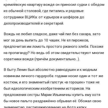
кремлёвскую квартиру вождя он приносил судки с обедом
из обычной столовой, где питались и рядовые
сотрудники ВЦИКа: от курьеров и шофёров до
делопроизводителей и секретарей.
Вождь не любил сладкое, даже чай пил без сахара, зато
мог за день выпить до 10 чашек. Не ел пирожков,
предпочитая им ломоть простого ржаного хлеба. Похоже
на пропаганду? Но ведь об этом свидетельствуют многие
соратники вождя (причём документально…).
В быту Ленин был абсолютно равнодушен и к модным
новинкам личного гардероба: годами носил один и тот же
костюм, и его знаменитый галстук «в горошек» тоже не
был идеологическим изобретением историков. На
предложения сестры Марии Ильиничны купить ему хотя
бы новое пальто раздражённо обрывал её. Обожал свою
знаменитую, растиражированную на фото кепку…