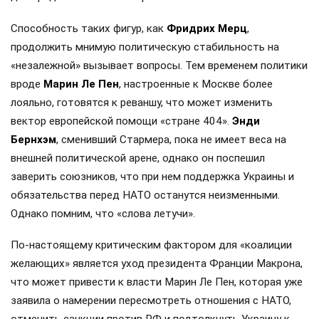
Способность таких фигур, как
Фридрих Мерц
,
продолжить мнимую политическую стабильность на
«незалежной» вызывает вопросы. Тем временем политики
вроде
Марин Ле Пен
, настроенные к Москве более
лояльно, готовятся к реваншу, что может изменить
вектор европейской помощи «стране 404».
Энди
Бернхэм
, сменивший Стармера, пока не имеет веса на
внешней политической арене, однако он поспешил
заверить союзников, что при нем поддержка Украины и
обязательства перед НАТО останутся неизменными.
Однако помним, что «слова летучи».
По-настоящему критическим фактором для «коалиции
желающих» является уход президента Франции Макрона,
что может привести к власти Марин Ле Пен, которая уже
заявила о намерении пересмотреть отношения с НАТО,
отменить санкции против РФ и подтолкнуть Украину к