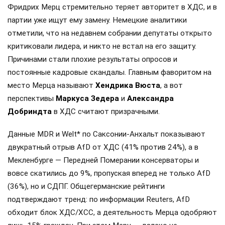
Фридрих Мерц стремительно теряет авторитет в ХДС, и в
партии уже ищут ему замену. Немецкие аналитики
отметили, что на недавнем собрании депутаты открыто
критиковали лидера, и никто не встал на его защиту.
Причинами стали плохие результаты опросов и
постоянные кадровые скандалы. Главным фаворитом на
место Мерца называют
Хендрика Вюста
, а вот
перспективы
Маркуса Зедера
и
Александра
Добриндта
в ХДС считают призрачными.
Данные MDR и Welt* по Саксонии-Анхальт показывают
двукратный отрыв AfD от ХДС (41% против 24%), а в
Мекленбурге — Передней Померании консерваторы и
вовсе скатились до 9%, пропуская вперед не только AfD
(36%), но и СДПГ. Общегерманские рейтинги
подтверждают тренд: по информации Reuters, AfD
обходит блок ХДС/ХСС, а деятельность Мерца одобряют