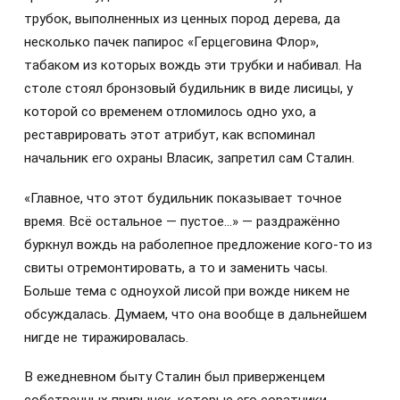
трубок, выполненных из ценных пород дерева, да
несколько пачек папирос «Герцеговина Флор»,
табаком из которых вождь эти трубки и набивал. На
столе стоял бронзовый будильник в виде лисицы, у
которой со временем отломилось одно ухо, а
реставрировать этот атрибут, как вспоминал
начальник его охраны Власик, запретил сам Сталин.
«Главное, что этот будильник показывает точное
время. Всё остальное — пустое…» — раздражённо
буркнул вождь на раболепное предложение кого-то из
свиты отремонтировать, а то и заменить часы.
Больше тема с одноухой лисой при вожде никем не
обсуждалась. Думаем, что она вообще в дальнейшем
нигде не тиражировалась.
В ежедневном быту Сталин был приверженцем
собственных привычек, которые его соратники