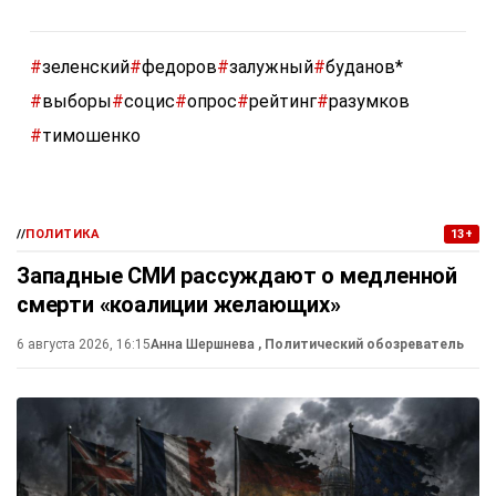
#
зеленский
#
федоров
#
залужный
#
буданов*
#
выборы
#
социс
#
опрос
#
рейтинг
#
разумков
#
тимошенко
//
ПОЛИТИКА
13+
Западные СМИ рассуждают о медленной
смерти «коалиции желающих»
6 августа 2026, 16:15
Анна Шершнева
, Политический обозреватель