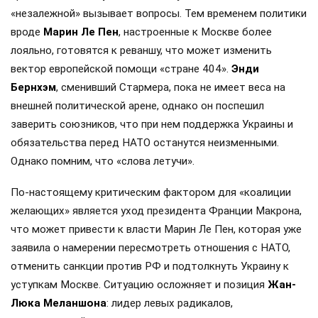
«незалежной» вызывает вопросы. Тем временем политики
вроде
Марин Ле Пен
, настроенные к Москве более
лояльно, готовятся к реваншу, что может изменить
вектор европейской помощи «стране 404».
Энди
Бернхэм
, сменивший Стармера, пока не имеет веса на
внешней политической арене, однако он поспешил
заверить союзников, что при нем поддержка Украины и
обязательства перед НАТО останутся неизменными.
Однако помним, что «слова летучи».
По-настоящему критическим фактором для «коалиции
желающих» является уход президента Франции Макрона,
что может привести к власти Марин Ле Пен, которая уже
заявила о намерении пересмотреть отношения с НАТО,
отменить санкции против РФ и подтолкнуть Украину к
уступкам Москве. Ситуацию осложняет и позиция
Жан-
Люка Меланшона
: лидер левых радикалов,