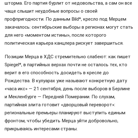
шторма. Его партия бурлит от недовольства, а сам он все
чаще слышит неудобные вопросы о своей
профпригодности. По данным Bild*, кресло под Мерцем
закачалось: сентябрьские выборы в регионах могут стать
для него «моментом истины», после которого
политическая карьера канцлера рискует завершиться.
Позиции Мерца в ХДС стремительно слабеют: как пишет
Spiegel*, в партийных верхах почти не осталось тех, кто
верит в его способность досидеть в кресле до
Рождества. В кулуарах уже называют конкретную дату
«часа икс» — 21 сентября, день после выборов в Берлине
и Мекленбурге — Передней Померании. По слухам,
партийная элита готовит «дворцовый переворот»:
региональные премьеры планируют выступить единым
фронтом, чтобы убедить Мерца уйти добровольно,
прикрываясь интересами страны.