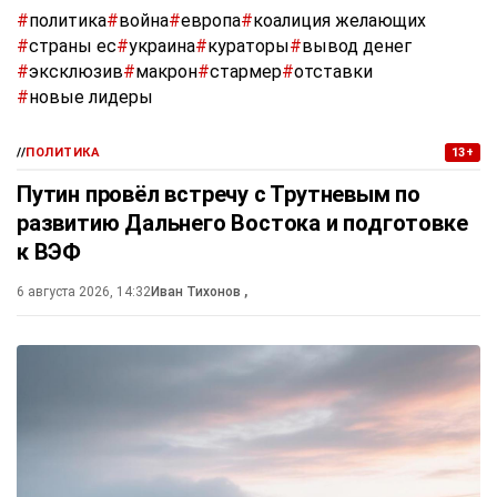
#
политика
#
война
#
европа
#
коалиция желающих
#
страны ес
#
украина
#
кураторы
#
вывод денег
#
эксклюзив
#
макрон
#
стармер
#
отставки
#
новые лидеры
//
ПОЛИТИКА
13+
Путин провёл встречу с Трутневым по
развитию Дальнего Востока и подготовке
к ВЭФ
6 августа 2026, 14:32
Иван Тихонов
,