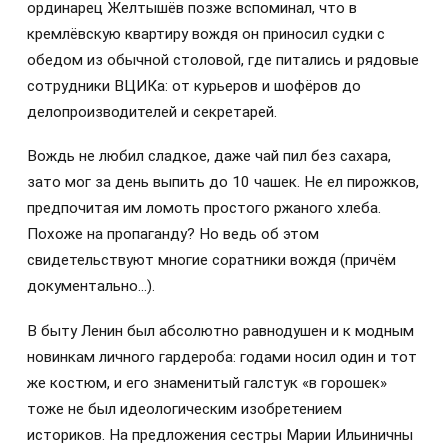
ординарец Желтышёв позже вспоминал, что в
кремлёвскую квартиру вождя он приносил судки с
обедом из обычной столовой, где питались и рядовые
сотрудники ВЦИКа: от курьеров и шофёров до
делопроизводителей и секретарей.
Вождь не любил сладкое, даже чай пил без сахара,
зато мог за день выпить до 10 чашек. Не ел пирожков,
предпочитая им ломоть простого ржаного хлеба.
Похоже на пропаганду? Но ведь об этом
свидетельствуют многие соратники вождя (причём
документально…).
В быту Ленин был абсолютно равнодушен и к модным
новинкам личного гардероба: годами носил один и тот
же костюм, и его знаменитый галстук «в горошек»
тоже не был идеологическим изобретением
историков. На предложения сестры Марии Ильиничны