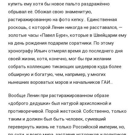
купить ему хотя бы новое пальто раздражённо
обрывал её. Обожал свою знаменитую,
растиражированную на фото кепку… Единственная
роскошь, с которой Ленин никогда не расставался, —
золотые часы «Павел Буре», которые в Швейцарии ему
на день рождения подарили соратники. По этому
хронографу Ильич отмерял время до последнего дня
своей жизни, хотя, конечно, мог бы при желании
собрать коллекцию тикающих шедевров куда более
обширную и богатую, чем, например, у многих
нынешних вороватых мэров и начальников ГАИ…
Вообще Ленин при растиражированном образе
«доброго дедушки» был натурой архисложной и
противоречивой. Порой жестокой. Собственно, только
таким и должен был быть человек, сумевший
перевернуть жизнь не только Российской империи, но,
по сути, и всего мира, заставив историков и политиков