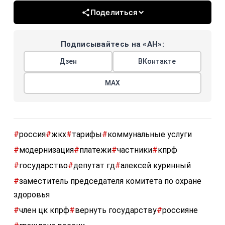
Поделиться
Подписывайтесь на «АН»:
Дзен
ВКонтакте
МАХ
#
россия
#
жкх
#
тарифы
#
коммунальные услуги
#
модернизация
#
платежи
#
частники
#
кпрф
#
государство
#
депутат гд
#
алексей куринный
#
заместитель председателя комитета по охране
здоровья
#
член цк кпрф
#
вернуть государству
#
россияне