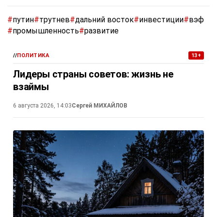
#
путин
#
трутнев
#
дальний восток
#
инвестиции
#
вэф
#
промышленность
#
развитие
//
ПОЛИТИКА
13+
Лидеры страны советов: жизнь не
взаймы
6 августа 2026, 14:03
Сергей МИХАЙЛОВ