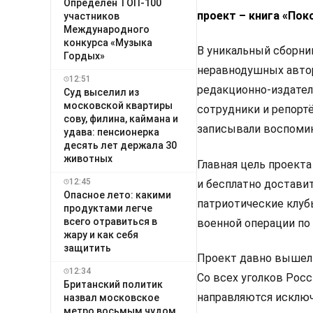
Определён ТОП-100
проект – книга «Пок
участников
Международного
конкурса «Музыка
В уникальный сборни
Гордых»
неравнодушных автор
12:51
редакционно-издател
Суд выселил из
московской квартиры
сотрудники и репорт
сову, филина, каймана и
записывали воспомин
удава: пенсионерка
десять лет держала 30
животных
Главная цель проект
12:45
и бесплатно доставит
Опасное лето: какими
патриотические клуб
продуктами легче
всего отравиться в
военной операции по 
жару и как себя
защитить
Проект давно вышел 
12:34
Со всех уголков Росс
Британский политик
направляются исключ
назвал московское
метро восьмым чудом