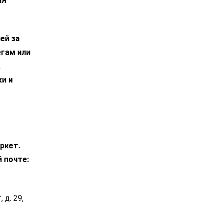
ИЯ
ей за
егам или
,
ки и
ркет.
й почте:
 д. 29,