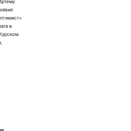
Артёму
роявил
«Оптимист»
ага в
 Курском
,