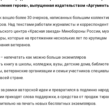
оления героев», выпущенная издательством «Аргументы
к вошло более 30 очерков, написанных большим коллект
ов. Над текстами работали журналисты и корреспонден
ьского центра «Красная звезда» Минобороны России, му
ёры, которые на протяжении нескольких лет по крупицам
ания ветеранов.
а – напечатать как можно больше экземпляров
ь книгу в школы, колледжи, вузы, детские дома, библиоте
ы, ветеранские организации и семьи участников специаль
всей стране.
за рамки авторской идеи и превратился в подлинно народ
ии приходят слова поддержки, а средства от продаж тира
ительно на печать новых бесплатных экземпляров.