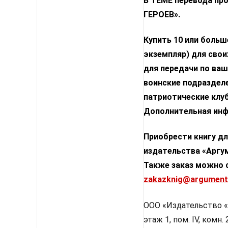
В ТЕМЕ перевода п
ГЕРОЕВ».
Купить 10 или больш
экземпляр) для свои
для передачи по ваш
воинские подразделе
патриотические клу
Дополнительная инфо
Приобрести книгу дл
издательства «Аргум
Также заказ можно с
zakazknig@argumenti
ООО «Издательство «Ар
этаж 1, пом. IV, комн