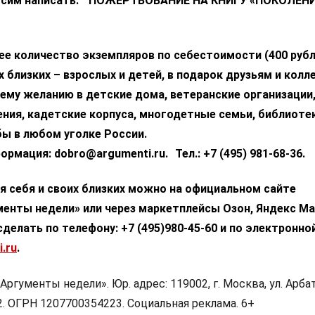
росим написать: ПОЖЕРТВОВАНИЕ НА КНИГУ «ПОКОЛЕН
ее количество экземпляров по себестоимости (400 рубл
х близких – взрослых и детей, в подарок друзьям и колл
ему желанию в детские дома, ветеранские организации
ния, кадетские корпуса, многодетные семьи, библиоте
бы в любом уголке России.
рмация: dobro@argumenti.ru. Тел.: +7 (495) 981-68-36.
я себя и своих близких можно на официальном сайте
енты недели» или через маркетплейсы Озон, Яндекс Ма
делать по телефону: +7 (495)980-45-60 и по электронно
.ru
.
гументы недели». Юр. адрес: 119002, г. Москва, ул. Арбат,
. 2. ОГРН 1207700354223. Социальная реклама. 6+