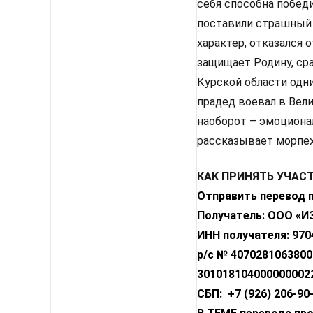
себя способна побед
поставили страшный 
характер, отказался 
защищает Родину, сра
Курской области одни
прадед воевал в Вели
наоборот – эмоциона
рассказывает морпех
КАК ПРИНЯТЬ УЧАС
Отправить перевод 
Получатель: ООО 
ИНН получателя: 970
р/с № 4070281063800
301018104000000002
СБП: +7 (926) 206-9