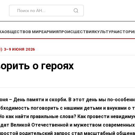
КА
ОБЩЕСТВО
В МИРЕ
АРМИЯ
ПРОИСШЕСТВИЯ
КУЛЬТУРА
ИСТОРИ
1) 3–9 ИЮНЯ 2026
орить о героях
юня – День памяти и скорби. В этот день мы по-особен
бходимость поговорить с нашими детьми и внуками о т
Но как найти правильные слова? Как провести невидиму
дат Великой Отечественной и мужеством современных
простой родительский запрос стал масштабный общен