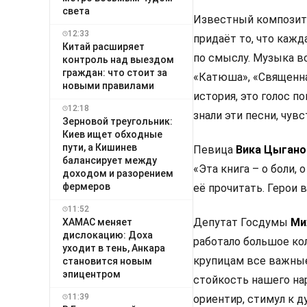
света
Известный компози
12:33
придаёт то, что кажд
Китай расширяет
по смыслу. Музыка в
контроль над выездом
граждан: что стоит за
«Катюша», «Священная
новыми правилами
история, это голос п
12:18
знали эти песни, чувс
Зерновой треугольник:
Киев ищет обходные
пути, а Кишинев
Певица
Вика Цыгано
балансирует между
«Эта книга – о боли, 
доходом и разорением
фермеров
её прочитать. Герои 
11:52
Депутат Госдумы
Ми
ХАМАС меняет
дислокацию: Доха
работало большое ко
уходит в тень, Анкара
крупицам все важные
становится новым
эпицентром
стойкость нашего на
11:39
ориентир, стимул к 