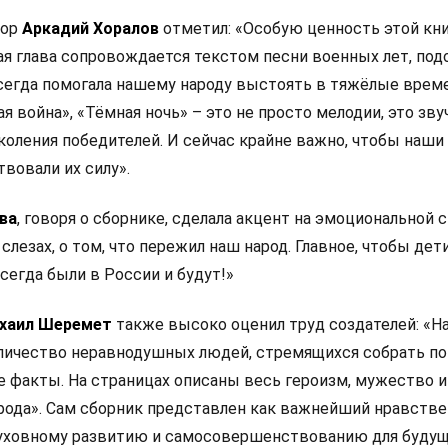
тор
Аркадий Хоралов
отметил: «Особую ценность этой кн
ая глава сопровождается текстом песни военных лет, под
сегда помогала нашему народу выстоять в тяжёлые време
 война», «Тёмная ночь» – это не просто мелодии, это зв
околения победителей. И сейчас крайне важно, чтобы наши
твовали их силу».
ва
, говоря о сборнике, сделала акцент на эмоциональной с
о слезах, о том, что пережил наш народ. Главное, чтобы дет
всегда были в России и будут!»
хаил Шеремет
также высоко оценил труд создателей: «Н
личество неравнодушных людей, стремящихся собрать по
 факты. На страницах описаны весь героизм, мужество и
рода». Сам сборник представлен как важнейший нравств
духовному развитию и самосовершенствованию для буду