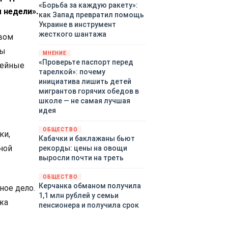
«Борьба за каждую ракету»:
 недели».
как Запад превратил помощь
Украине в инструмент
жесткого шантажа
ивом
ты
МНЕНИЕ
«Проверьте паспорт перед
зейные
тарелкой»: почему
инициатива лишить детей
мигрантов горячих обедов в
школе — не самая лучшая
идея
ОБЩЕСТВО
ки,
Кабачки и баклажаны бьют
ной
рекорды: цены на овощи
выросли почти на треть
ОБЩЕСТВО
Керчанка обманом получила
ное дело.
1,1 млн рублей у семьи
жа
пенсионера и получила срок