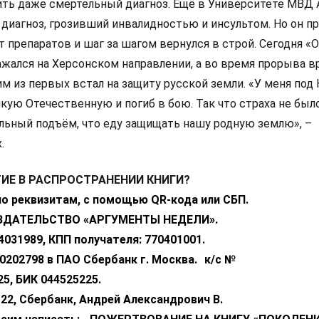
ить даже смертельный диагноз. Ещё в Университете МВД 
диагноз, грозивший инвалидностью и инсультом. Но он п
от препаратов и шаг за шагом вернулся в строй. Сегодня 
жался на Херсонском направлении, а во время прорыва вр
м из первых встал на защиту русской земли. «У меня под
кую Отечественную и погиб в бою. Так что страха не было
льный подъём, что еду защищать нашу родную землю», –
.
ТИЕ В РАСПРОСТРАНЕНИИ КНИГИ?
по реквизитам, с помощью QR-кода или СБП.
«ИЗДАТЕЛЬСТВО «АРГУМЕНТЫ НЕДЕЛИ».
4031989, КПП получателя: 770401001.
0202798 в ПАО Сбербанк г. Москва. к/с №
25,
БИК 044525225.
0-22, Сбербанк, Андрей Александрович В.