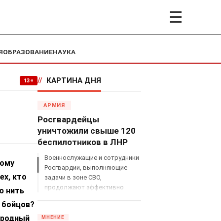
☰
Я
ОБРАЗОВАНИЕ
НАУКА
//
КАРТИНА ДНЯ
13+
АРМИЯ
Росгвардейцы
уничтожили свыше 120
беспилотников в ЛНР
Военнослужащие и сотрудники
ному
Росгвардии, выполняющие
ех, кто
задачи в зоне СВО,
продолжают эффективно
ю нить
противодействовать угрозам
 бойцов?
с воздуха.
ародный
МНЕНИЕ