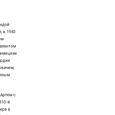
ендой
, в 1943
ом
талантом
немецкие
ардии
овичем,
олным
 Артём с
810-й
ера в