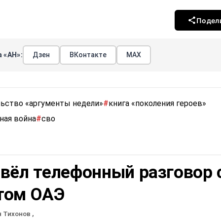
Подел
 «АН»:
Дзен
ВКонтакте
МАХ
льство «аргументы недели»
#
книга «поколения героев»
ная война
#
сво
вёл телефонный разговор 
том ОАЭ
н Тихонов
,