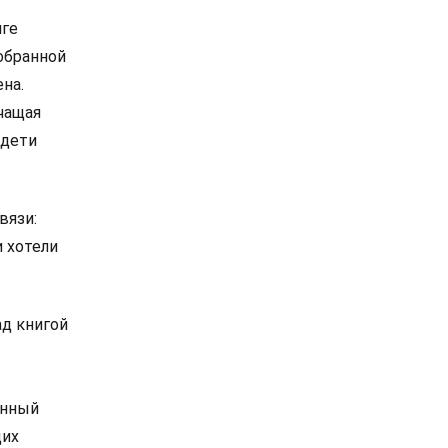
иге
обранной
на.
учащая
 дети
вязи:
и хотели
ад книгой
енный
щих