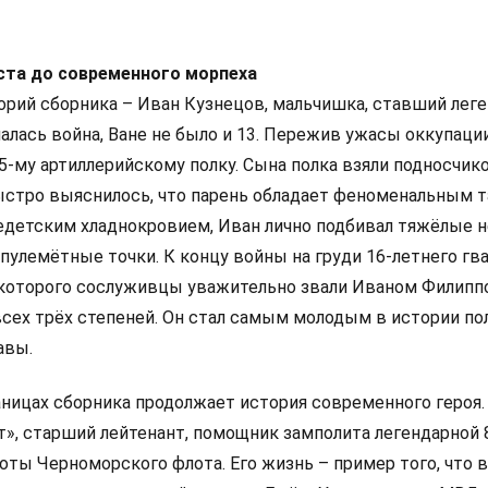
ста до современного морпеха
торий сборника – Иван Кузнецов, мальчишка, ставший лег
чалась война, Ване не было и 13. Пережив ужасы оккупации
85‑му артиллерийскому полку. Сына полка взяли подносчик
быстро выяснилось, что парень обладает феноменальным 
недетским хладнокровием, Иван лично подбивал тяжёлые 
пулемётные точки. К концу войны на груди 16-летнего гв
которого сослуживцы уважительно звали Иваном Филипп
всех трёх степеней. Он стал самым молодым в истории п
авы.
аницах сборника продолжает история современного героя.
, старший лейтенант, помощник замполита легендарной 
ты Черноморского флота. Его жизнь – пример того, что в