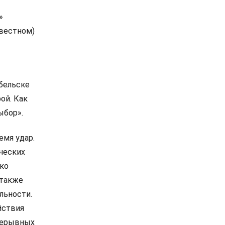
»
звестном)
бельске
ой. Как
ыбор».
емя удар.
ческих
ько
 также
льности.
йствия
прерывных