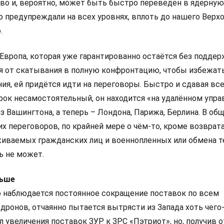
во и, вероятно, может быть быстро переведён в ядерную 
о предупреждали на всех уровнях, вплоть до нашего Верх
.
 Европа, которая уже гарантированно остаётся без подде
 от скатывания в полную конфронтацию, чтобы избежат
ия, ей придётся идти на переговоры. Быстро и сдавая вс
грок несамостоятельный, он находится «на удалённом упра
 Вашингтона, а теперь – Лондона, Парижа, Берлина. В общ
х переговоров, по крайней мере о чём-то, кроме возврат
иваемых гражданских лиц и военнопленных или обмена т
ь не может.
льше
но наблюдается постоянное сокращение поставок по всем
дронов, отчаянно пытается вытрясти из Запада хоть чего
 увеличения поставок ЗУР к ЗРС «Пэтриот», но, получив о