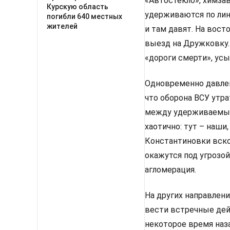
«Автостекло», химзав
Курскую область
удерживаются по лин
погибли 640 местных
жителей
и там давят. На вост
выезд на Дружковку.
«дороги смерти», ус
Одновременно давлен
что оборона ВСУ утра
между удерживаемыми
хаотично: тут – наши,
Константиновки вско
окажутся под угрозой
агломерация.
На других направлен
вести встречные дей
некоторое время наза