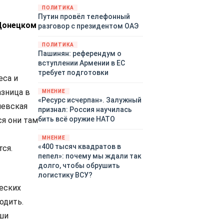
закупленное ранее оружие.
ПОЛИТИКА
Путин провёл телефонный
Также американская
 Донецком
разговор с президентом ОАЭ
администрация скидывает на
европейцев снабжение
ПОЛИТИКА
киевского режима оружием,
Пашинян: референдум о
которое стремится продавать
вступлении Армении в ЕС
всем новым снабженцам.
требует подготовки
Однако часто возникают
еса и
предположения о возможном
азница в
МНЕНИЕ
«сменщике» американцев на
«Ресурс исчерпан». Залужный
иевская
этом позорном посту.
признал: Россия научилась
Рассмотрим, кто же рвётся на
бить всё оружие НАТО
я они там
место «миротворцев».
МНЕНИЕ
«400 тысяч квадратов в
тся.
пепел»: почему мы ждали так
долго, чтобы обрушить
логистику ВСУ?
еских
одить.
аши