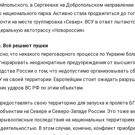
яйпольского, в Сергеевке на Добропольском направлении 
 национального парка. Активно стала продвигаться до тог
очти на месте группировка «Север». ВСУ в ответ пытают
еральную автотрассу «Новороссия».
е. Всё решают пушки
но, что никакого переговорного процесса по Украине бол
гнорировать неоднократные предупреждения от высшего
одства России о том, что недопустимо организовывать с
У на своей территории. Европейцам стоит ожидать разру
них ударов ВС РФ по этим объектам.
редоставлять свою территорию для запуска и пролёта Б
 объектам на Севере и Северо-Западе России. Это тоже в
зрывоопасные последствия на национальных территориях 
деятельностью. В этом случае, конечно, конфликт приобр