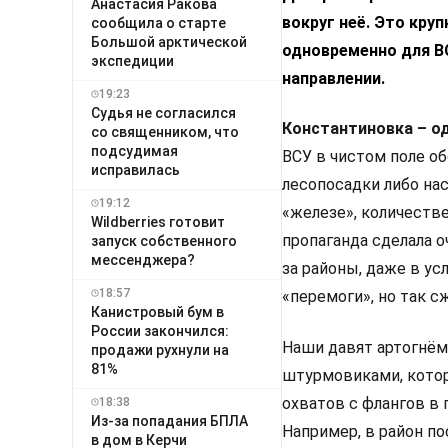
Анастасия Ракова
вокруг неё. Это кру
сообщила о старте
Большой арктической
одновременно для В
экспедиции
направлении.
19:23
Судья не согласился
Константиновка – о
со священником, что
подсудимая
ВСУ в чистом поле о
исправилась
лесопосадки либо на
19:12
«железе», количестве
Wildberries готовит
пропаганда сделала 
запуск собственного
мессенджера?
за районы, даже в ус
18:57
«перемоги», но так с
Канистровый бум в
России закончился:
Наши давят артогнём
продажи рухнули на
81%
штурмовиками, котор
охватов с флангов в
18:38
Из-за попадания БПЛА
Например, в район п
в дом в Керчи