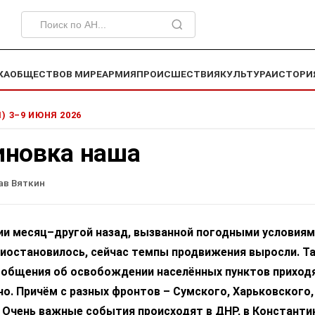
КА
ОБЩЕСТВО
В МИРЕ
АРМИЯ
ПРОИСШЕСТВИЯ
КУЛЬТУРА
ИСТОРИ
1) 3–9 ИЮНЯ 2026
иновка наша
ав Вяткин
ии месяц–другой назад, вызванной погодными условиям
иостановилось, сейчас темпы продвижения выросли. Та
ообщения об освобождении населённых пунктов приход
о. Причём с разных фронтов – Сумского, Харьковского,
 Очень важные события происходят в ДНР, в Константи