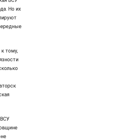
кая ВСУ
а. Но их
олируют
очередные
к тому,
вязности
сколько
аторск
ская
 ВСУ
ровщине
оне