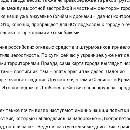
ода, завода весов. Также на правобережье за рекой Грузс
ии между высотной застройкой и частным сектором город
оке наши уже визуально (огнём и дронами – давно) контр
 Это, конечно, превращает для ВСУ подъезды к городу в 
ыпанные сгоревшими автомобилями.
ие российских огневых средств и штурмовиков привело 
тила целостность. По сути, сейчас у украинцев уже нет с
 территориями. Правда, сама карта города выглядит не
 там – противник, там – опять враг и так далее. Падение
ре вызовет падение Дружковки, а там и Славянск и Крам
. Это последняя в Донбассе действительно крупная город
иях также почти везде наступают именно наши, а попытки
ствия, которые наблюдались на Запорожье и Днепропет
д, сошли на нет. Ведутся наступательные действия в рай