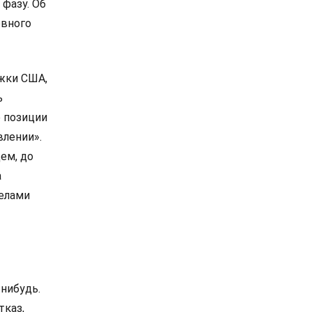
фазу. Об
овного
ржки США,
ь
е позиции
влении».
ем, до
а
елами
-нибудь.
тказ,