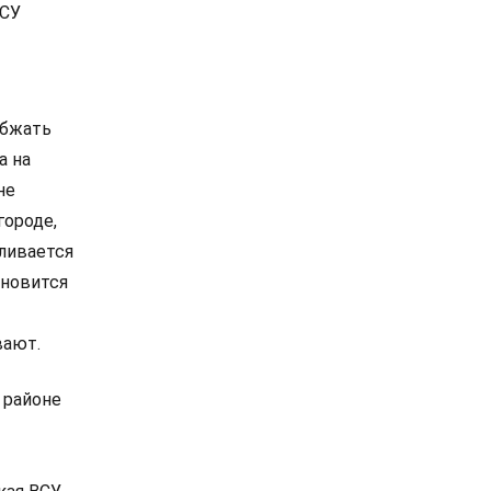
ВСУ
абжать
а на
не
городе,
вливается
ановится
вают.
 районе