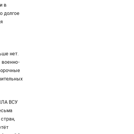
и в
о долгое
ся
ьше нет.
 военно-
борочные
шительных
ПЛА ВСУ
есьма
стран,
етёт