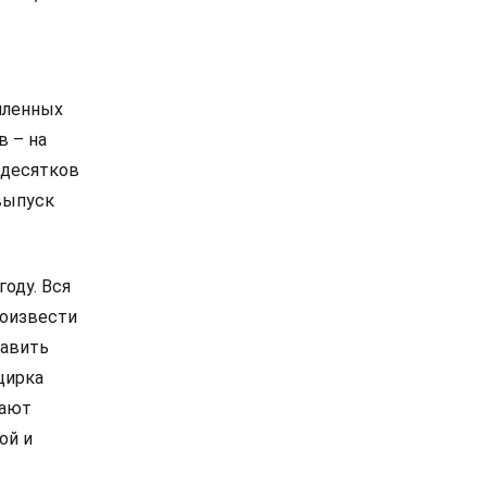
мленных
в – на
 десятков
 выпуск
году. Вся
роизвести
тавить
цирка
вают
ой и