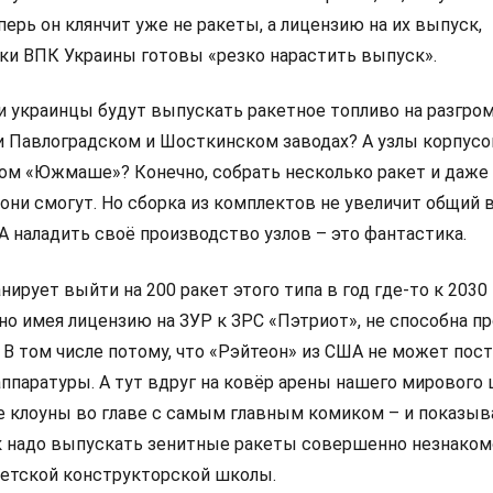
перь он клянчит уже не ракеты, а лицензию на их выпуск,
нки ВПК Украины готовы «резко нарастить выпуск».
ли украинцы будут выпускать ракетное топливо на разгро
 Павлоградском и Шосткинском заводах? А узлы корпусо
ом «Южмаше»? Конечно, собрать несколько ракет и даже
они смогут. Но сборка из комплектов не увеличит общий
 А наладить своё производство узлов – это фантастика.
нирует выйти на 200 ракет этого типа в год где-то к 2030 
вно имея лицензию на ЗУР к ЗРС «Пэтриот», не способна п
. В том числе потому, что «Рэйтеон» из США не может пос
ппаратуры. А тут вдруг на ковёр арены нашего мирового 
 клоуны во главе с самым главным комиком – и показы
ак надо выпускать зенитные ракеты совершенно незнаком
етской конструкторской школы.