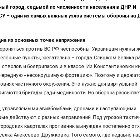
пный город, седьмой по численности населения в ДНР. И
СУ – один из самых важных узлов системы обороны на
дна из основных точек напряжения
бороняться против ВС РФ неспособны. Украинцам нужны л
селённые пункты, желательно – города. Слишком велика р
 стволов и боеприпасов и в классе. Из Константиновки к
очередную «несокрушимую фортецию». Поэтому и держатс
ловиях частичного окружения. Это нужно для виртуальной
жигаются бригады ради медийности. Но оборона рассыпае
, управляемыми авиабомбами, дронами и наступающими
ые действуют с разных направлений. Под угрозой тактич
 городских кварталах противник вынужден постепенно отх
осёлка Алексеево-Дружковка. Того самого, где недавно н