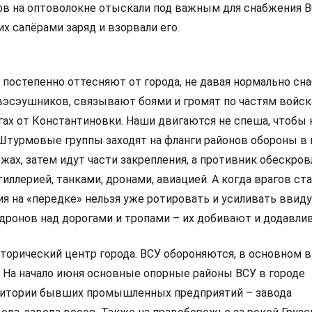
в на оптоволокне отыскали под важным для снабжения 
х сапёрами заряд и взорвали его.
 постепенно оттесняют от города, не давая нормально сн
эсэушников, связывают боями и громят по частям войск
гах от Константиновки. Наши двигаются не спеша, чтобы 
 Штурмовые группы заходят на фланги районов обороны в 
жах, затем идут части закрепления, а противник обескро
тиллерией, танками, дронами, авиацией. А когда врагов ст
ия на «передке» нельзя уже ротировать и усиливать ввиду
 дронов над дорогами и тропами – их добивают и додавли
сторический центр города. ВСУ обороняются, в основном в
. На начало июня основные опорные районы ВСУ в городе
ритории бывших промышленных предприятий – завода