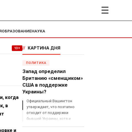
☰
Я
ОБРАЗОВАНИЕ
НАУКА
//
КАРТИНА ДНЯ
13+
ПОЛИТИКА
Запад определил
Британию «сменщиком»
США в поддержке
Украины?
и, когда
Официальный Вашингтон
к, в
утверждает, что поэтапно
отходит от поддержки
ят
бывшей Украины, хотя и
продолжает снабжать ВСУ
новке и
разведданными и поставлять