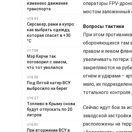
операторы FPV-дроно
изменено движение
транспорта
мостом заложенный и
18:03
Сирсакер, рами и купро:
Вопросы тактики
как выбрать одежду,
При этом противника
которая спасет в +30
°C
обороняющихся там в
правом и левом флан
17:09
Мэр Керчи так
увеличивать потери.
поговорил с замом,
закрепляются на рубе
что тот уволился
огнём и ударами – ар
16:50
Под Ялтой катер ВСУ
мало, их подразделен
выбросило на берег
тотального контроля
16:27
Топливо в Крыму снова
Сейчас идут бои за и
будут отпускать по 20
литров
заводской застройки
расположены на тер
16:01
При вторжении ВСУ в