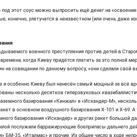
о под этот соус можно выпросить ещё денег на «освоение
е, конечно, улетучатся в неизвестном (или очень даже и
зания
вдываемого военного преступления против детей в Старо
ремени, когда Киеву придётся платить за это полной мер
н на совещании по данному вопросу, «они сделали свой в
не и особенно Киеву был нанесён самый мощный за всё вр
ованы несколько десятков гиперзвуковых квазибаллисти
наземного базирования «Кинжал» и «Искандер‑М», нескол
акет в основном воздушного базирования Х-101 и Х-69. А
много базирования «Искандер» и других ракет большой да
силой послужили барражирующие боеприпасы дальнего де
ия» БМ-35, «Италмас» и прочие. Их общее число в ходе не