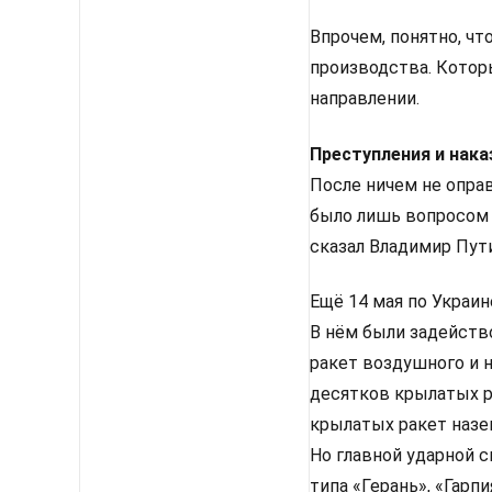
Впрочем, понятно, чт
производства. Которы
направлении.
Преступления и нака
После ничем не опра
было лишь вопросом в
сказал Владимир Пути
Ещё 14 мая по Украи
В нём были задейств
ракет воздушного и 
десятков крылатых р
крылатых ракет назе
Но главной ударной 
типа «Герань», «Гарп