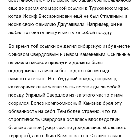
брезгливостью». Это свойство характера проявлялось
еще во время его царской ссылки в Туруханском крае,
когда Иосиф Виссарионович ещё не был Сталиным, а
носил свою фамилию Джугашвили. Например, он не
любил готовить пищу и мыть за собой посуду.
Во время той ссылки он делил сибирскую избу вместе
с Яковом Свердловым и Львом Каменевым. Ссыльные
не имели никакой прислуги и должны были
поддерживать личный быт в достойном виде
самостоятельно. Но… будущий вождь, например,
категорически не желал мыть после еды за собой
посуду. Упрямый Свердлов из-за этого часто с ним
ссорился. Более компромиссный Каменев брал эту
обязанность на себя. Тем более странно, что та
строптивость Свердлова осталась впоследствии
безнаказанной (умер сам, не дождавшись «большого
террора»), а вот Льва Каменева тов. Сталин таки к