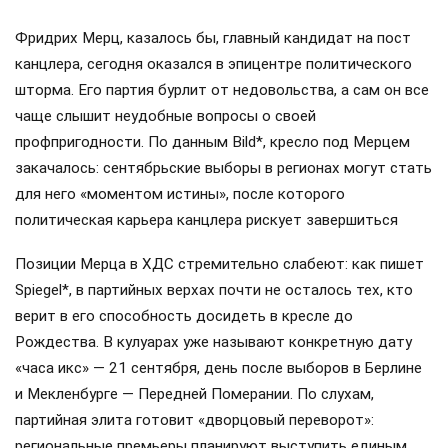
Фридрих Мерц, казалось бы, главный кандидат на пост
канцлера, сегодня оказался в эпицентре политического
шторма. Его партия бурлит от недовольства, а сам он все
чаще слышит неудобные вопросы о своей
профпригодности. По данным Bild*, кресло под Мерцем
закачалось: сентябрьские выборы в регионах могут стать
для него «моментом истины», после которого
политическая карьера канцлера рискует завершиться
Позиции Мерца в ХДС стремительно слабеют: как пишет
Spiegel*, в партийных верхах почти не осталось тех, кто
верит в его способность досидеть в кресле до
Рождества. В кулуарах уже называют конкретную дату
«часа икс» — 21 сентября, день после выборов в Берлине
и Мекленбурге — Передней Померании. По слухам,
партийная элита готовит «дворцовый переворот»:
региональные премьеры планируют выступить единым