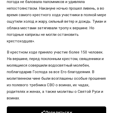
погода не баловала паломников и удивляла
непостоянством. Накануне ночью прошел ливень, а во
время самого крестного хода участники в полной мере
ощутили холод и жару, сильный ветер и дождь. Туман и
облака местами затягивали тропу к вершине. Но
погодные капризы не могли остановить
крестоходцев».
В крестном ходе приняло участие более 150 человек.
На вершине, перед поклонным крестом, священники и
молящиеся совершили водосвятный молебен,
поблагодарив Господа за все Его благодеяния. В
молитвенном чине были возглашены особые прошения
из полевого требника СВО о воинах, их чадах,
родителях и женах, а также молитвы о Святой Руси и
воинах.
Поделиться