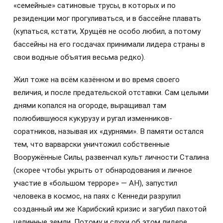
«семейные» сатиновые трусы, в которых и по
резиденции мог прогуливаться, и в бассейне плавать
(купаться, кстати, Хрущёв не особо любил, а потому
бассейны на его госдачах принимали лидера страны в
свои водные объятия весьма редко).
Жил тоже на всём казённом и во время своего
величия, и после предательской отставки. Сам целыми
днями копался на огороде, выращивал там
полюбившуюся кукурузу и ругал изменников-
соратников, называя их «дурнями». В памяти остался
тем, что варварски уничтожил собственные
Вооружённые Силы, развенчал культ личности Сталина
(скорее чтобы укрыть от обнародования и личное
участие в «большом терроре» — АН), запустил
человека в космос, на паях с Кеннеди разрулил
созданный им же Карибский кризис и загубил пахотой
целинные земли. Потому и слухи об этом лидере