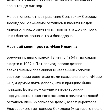
разнятся до сих пор…
Но вот многолетнее правление Советским Союзом
Леонидом Брежневым осталось в памяти людей
надолго, и, надо заметить, память эта до сих пор к
нему благосклонна, а то и благодарна…
Называй меня просто: «Наш Ильич…»
Брежнев правил страной 18 лет: с 1964 г. до самой
смерти в 1982 г. Тот период, впоследствии
завистливыми преемниками названный «эпохой
застоя», сами советские люди называли иначе: «И сам
жил, и другим жить давал», что в принципе было
правдой. Во всяком случае, из всех громких
коррупционных дел того периода в памяти людской
осталось лишь «хлопковое дело», арест директора
Елисеевского гастронома Соколова (у которого после