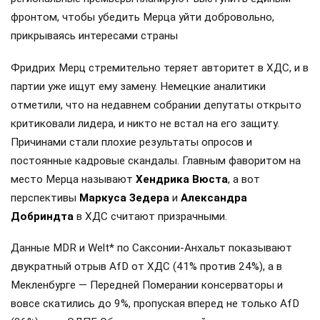
фронтом, чтобы убедить Мерца уйти добровольно,
прикрываясь интересами страны
Фридрих Мерц стремительно теряет авторитет в ХДС, и в
партии уже ищут ему замену. Немецкие аналитики
отметили, что на недавнем собрании депутаты открыто
критиковали лидера, и никто не встал на его защиту.
Причинами стали плохие результаты опросов и
постоянные кадровые скандалы. Главным фаворитом на
место Мерца называют
Хендрика Вюста
, а вот
перспективы
Маркуса Зедера
и
Александра
Добриндта
в ХДС считают призрачными.
Данные MDR и Welt* по Саксонии-Анхальт показывают
двукратный отрыв AfD от ХДС (41% против 24%), а в
Мекленбурге — Передней Померании консерваторы и
вовсе скатились до 9%, пропуская вперед не только AfD