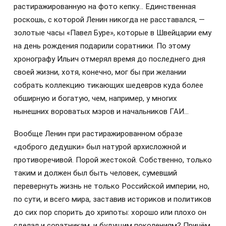
растиражированную на фото кепку… Единственная
роскошь, с которой Ленин никогда не расставался, —
золотые часы «Павел Буре», которые в Швейцарии ему
на день рождения подарили соратники. По этому
хронографу Ильич отмерял время до последнего дня
своей жизни, хотя, конечно, мог бы при желании
собрать коллекцию тикающих шедевров куда более
обширную и богатую, чем, например, у многих
нынешних вороватых мэров и начальников ГАИ…
Вообще Ленин при растиражированном образе
«доброго дедушки» был натурой архисложной и
противоречивой. Порой жестокой. Собственно, только
таким и должен был быть человек, сумевший
перевернуть жизнь не только Российской империи, но,
по сути, и всего мира, заставив историков и политиков
до сих пор спорить до хрипоты: хорошо или плохо он
сделал и соратникам, и будущим поколениям? Причём,