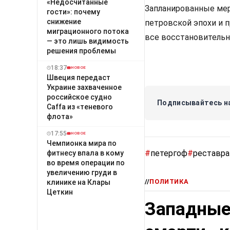
«Недосчитанные
Запланированные мер
гости»: почему
снижение
петровской эпохи и п
миграционного потока
все восстановительн
— это лишь видимость
решения проблемы
18:37
НОВОЕ
Швеция передаст
Украине захваченное
российское судно
Подписывайтесь на
Caffa из «теневого
флота»
17:55
НОВОЕ
Чемпионка мира по
#
петергоф
#
реставра
фитнесу впала в кому
во время операции по
увеличению груди в
//
ПОЛИТИКА
клинике на Клары
Цеткин
Западные