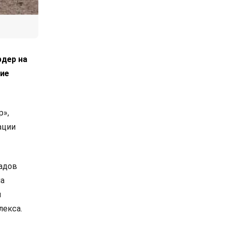
рдер на
ние
р»,
ации
адов
на
ы
плекса.