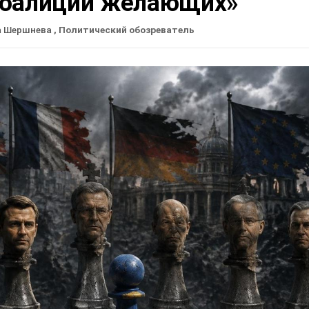
коалиции желающих»
а Шершнева
, Политический обозреватель