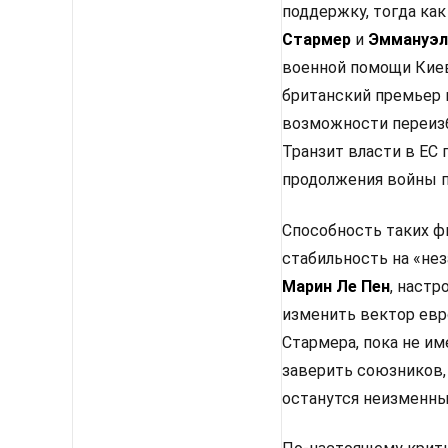
поддержку, тогда как
Стармер
и
Эммануэл
военной помощи Киев
британский премьер 
возможности переизб
Транзит власти в ЕС
продолжения войны п
Способность таких ф
стабильность на «не
Марин Ле Пен
, настр
изменить вектор евр
Стармера, пока не им
заверить союзников,
останутся неизменным