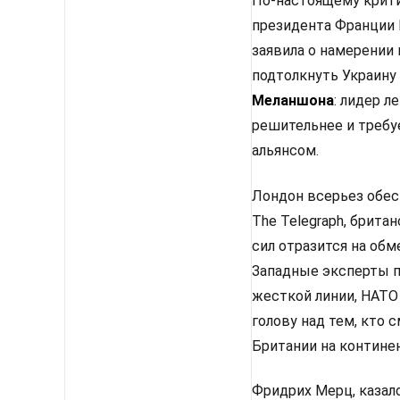
По-настоящему крити
президента Франции 
заявила о намерении
подтолкнуть Украину
Меланшона
: лидер 
решительнее и требу
альянсом.
Лондон всерьез обес
The Telegraph, брит
сил отразится на об
Западные эксперты п
жесткой линии, НАТО
голову над тем, кто
Британии на континен
Фридрих Мерц, казало