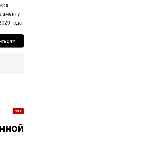
екта
ламенту,
029 года.
иться
13+
нной