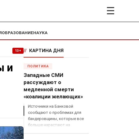
☰
Я
ОБРАЗОВАНИЕ
НАУКА
//
КАРТИНА ДНЯ
13+
ы и
ПОЛИТИКА
Западные СМИ
рассуждают о
медленной смерти
«коалиции желающих»
Источники на Банковой
сообщают о проблемах для
бандеровщины, которые все
больше нарастают на
международном поле, что
сильно ударит по позициям