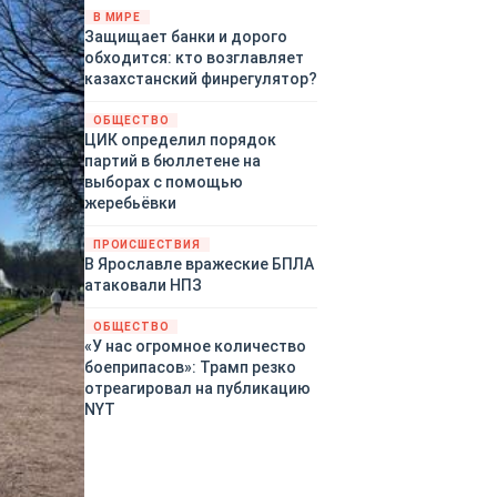
«страны 404» в следующем
В МИРЕ
Защищает банки и дорого
году. Однако киевские
обходится: кто возглавляет
временщики не торопятся
казахстанский финрегулятор?
заключать мир - ведь есть
поддержка в ЕС.
ОБЩЕСТВО
Политический кризис в
ЦИК определил порядок
Британии и Германии, выборы
партий в бюллетене на
во Франции могут полностью
выборах с помощью
изменить геополитический
жеребьёвки
ландшафт в мире, пока
Зеленский ожидает выборов
ПРОИСШЕСТВИЯ
в США.
В Ярославле вражеские БПЛА
атаковали НПЗ
ОБЩЕСТВО
«У нас огромное количество
боеприпасов»: Трамп резко
отреагировал на публикацию
NYT