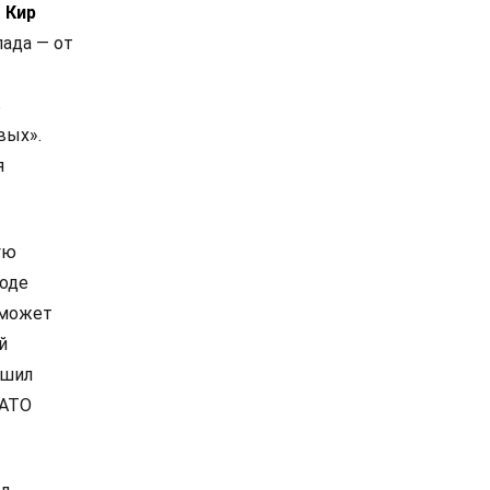
.
Кир
ада — от
в
вых».
я
ую
роде
 может
й
ешил
НАТО