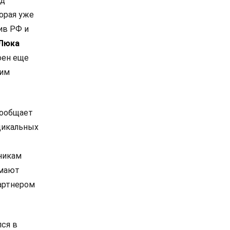
од
орая уже
ив РФ и
Люка
оен еще
ким
сообщает
дикальных
никам
омают
артнером
лся в