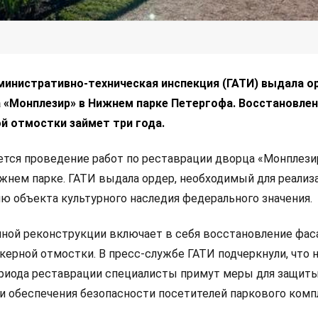
министративно-техническая инспекция (ГАТИ) выдала о
 «Монплезир» в Нижнем парке Петергофа. Восстановле
й отмостки займет три года.
ется проведение работ по реставрации дворца «Монплези
жнем парке. ГАТИ выдала ордер, необходимый для реализ
ию объекта культурного наследия федерального значения.
ной реконструкции включает в себя восстановление фас
керной отмостки. В пресс-службе ГАТИ подчеркнули, что 
риода реставрации специалисты примут меры для защит
и обеспечения безопасности посетителей паркового ком