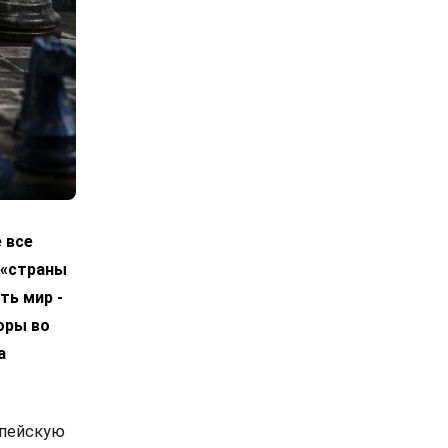
 все
 «страны
ть мир -
оры во
а
опейскую