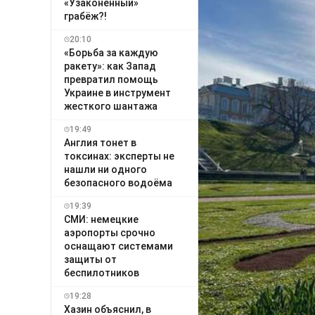
«Узаконенный»
грабёж?!
20:10
«Борьба за каждую
ракету»: как Запад
превратил помощь
Украине в инструмент
жесткого шантажа
19:49
Англия тонет в
токсинах: эксперты не
нашли ни одного
безопасного водоёма
19:39
СМИ: немецкие
аэропорты срочно
оснащают системами
защиты от
беспилотников
19:28
Хазин объяснил, в