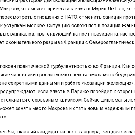
ческим фактором для «коалиции желающих» является ух
Макрона, что может привести к власти Марин Ле Пен, кот
 пересмотреть отношения с НАТО, отменить санкции прот
 к уступкам Москве. Ситуацию осложняет и позиция
Жан-
левых радикалов, претендующий на пост президента, настр
ет окончательного разрыва Франции с Североатлантичес
покоен политической турбулентностью во Франции. Как 
анские чиновники просчитывают, как возможная победа ра
мене секретными данными и работе «коалиции желающих».
редупреждают: если власть в Париже перейдет к сторон
 столкнется с серьезным кризисом. Сейчас дипломаты л
 сможет занять место Макрона и стать новым надежным п
те.
сь бы, главный кандидат на пост канцлера, сегодня оказа