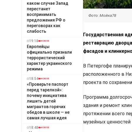
каком случае Запад
перестанет
воспринимать
Фото: Мойка78
предложения РФ о
переговорах как
слабость
Государственная ад
19:18
НОВОЕ
реставрацию дворца
Европейцы
фасадов и клинкерно
официально признали
террористический
характер украинского
В Петергофе планиру
режима
расположенного в Ни
18:54
НОВОЕ
проекта по сохранен
«Проверьте паспорт
перед тарелкой»:
почему инициатива
Программа долгосроч
лишить детей
здания и ремонт клин
мигрантов горячих
обедов в школе — не
протяжении всего пе
самая лучшая идея
музейных ценностей 
18:48
НОВОЕ