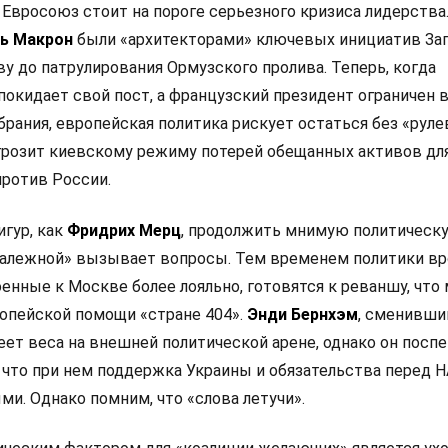
 Евросоюз стоит на пороге серьезного кризиса лидерства
ь Макрон
были «архитекторами» ключевых инициатив Зап
у до патрулирования Ормузского пролива. Теперь, когда
покидает свой пост, а французский президент ограничен 
рания, европейская политика рискует остаться без «руле
 грозит киевскому режиму потерей обещанных активов дл
ротив России.
игур, как
Фридрих Мерц
, продолжить мнимую политическ
залежной» вызывает вопросы. Тем временем политики в
оенные к Москве более лояльно, готовятся к реваншу, что
опейской помощи «стране 404».
Энди Бернхэм
, сменивши
еет веса на внешней политической арене, однако он посп
 что при нем поддержка Украины и обязательства перед 
и. Однако помним, что «слова летучи».