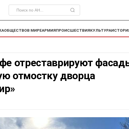
КА
ОБЩЕСТВО
В МИРЕ
АРМИЯ
ПРОИСШЕСТВИЯ
КУЛЬТУРА
ИСТОРИ
офе отреставрируют фасад
ую отмостку дворца
ир»