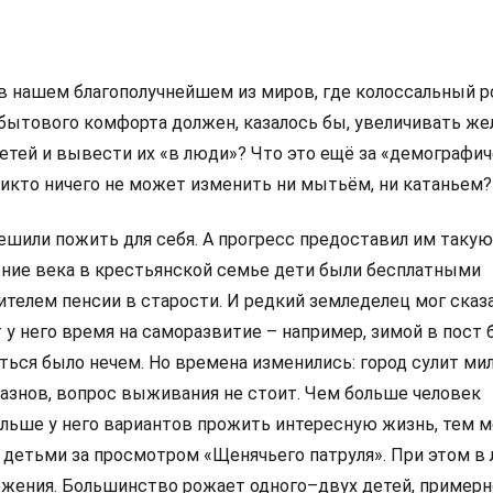
 в нашем благополучнейшем из миров, где колоссальный р
 бытового комфорта должен, казалось бы, увеличивать же
етей и вывести их «в люди»? Что это ещё за «демографи
никто ничего не может изменить ни мытьём, ни катаньем?
ешили пожить для себя. А прогресс предоставил им такую
ние века в крестьянской семье дети были бесплатными
телем пенсии в старости. И редкий земледелец мог сказа
у него время на саморазвитие – например, зимой в пост 
ться было нечем. Но времена изменились: город сулит ми
азнов, вопрос выживания не стоит. Чем больше человек
ольше у него вариантов прожить интересную жизнь, тем 
с детьми за просмотром «Щенячьего патруля». При этом в
ожения. Большинство рожает одного–двух детей, пример