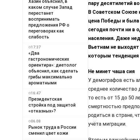
Хазин объяснил, в
пару десятилетий в
каком случае Запад
В Советском Союзе к
перестанет
воспринимать
цена Победы и была 
предложения РФ о
сегодня почти ни в 
переговорах как
слабость
населения. Даже не
Вьетнам не выходят 
17:37
«Два
которым тенденция 
гастрономических
ориентира»: диетолог
объяснил, как сделать
Не минет чаша сия
грибы максимально
У демографов есть а
ароматными
среднее количество 
16:47
то есть от 15 до 50 
Президентская
стройка под защитой
смертностью предпол
«отказных»?
родиться в стране, ч
06.08
учёта миграции.
Рынок труда в России
сменил цвет кожи
Вторым важнейшим п