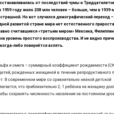
осстанавливалась от последствий чумы и Тридцатилетн
 1959 году жило 208 млн человек – больше, чем в 1939-м
страшной. Но вот случился демографический переход –
одной развитой стране мира нет естественного прирост
давно считавшиеся «третьим миром» Мексика, Филиппин
на уровень простого воспроизводства. И не видно причи
когда-либо повернётся вспять.
льфа и омега – суммарный коэффициент рождаемости (СК
детей, рождённых женщиной в течение репродуктивного п
лет. В современном мире со сравнительно низкой детской
агается, что приблизительно 2, 1 ребёнка на женщину до
тобы сохранять численность населения на постоянном уро
араметром в демографии является число рождений на ты