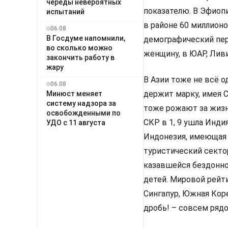
череды невероятных
показателю. В Эфиопи
испытаний
в районе 60 миллионо
06.08
В Госдуме напомнили,
демографический пере
во сколько можно
женщину, в ЮАР, Ливии
закончить работу в
жару
В Азии тоже не всё 
06.08
держит марку, имея 
Минюст меняет
систему надзора за
тоже рожают за жизн
освобожденными по
СКР в 1, 9 ушла Инди
УДО с 11 августа
Индонезия, имеющая с
туристический секто
казавшейся бездонно
детей. Мировой рейти
Сингапур, Южная Кор
дробь! – совсем рядо