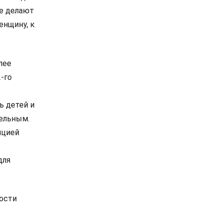
не делают
енщину, к
лее
‑го
ь детей и
тельным.
пцией
для
ности