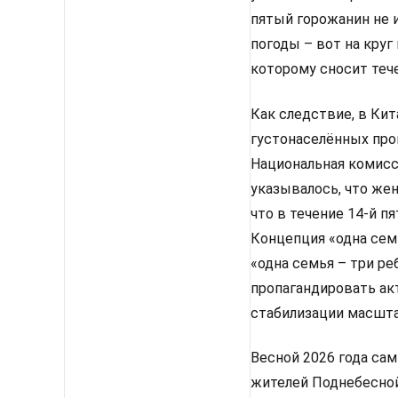
пятый горожанин не 
погоды – вот на круг
которому сносит теч
Как следствие, в Кит
густонаселённых пров
Национальная комисс
указывалось, что же
что в течение 14-й п
Концепция «одна сем
«одна семья – три ре
пропагандировать акт
стабилизации масшта
Весной 2026 года са
жителей Поднебесной