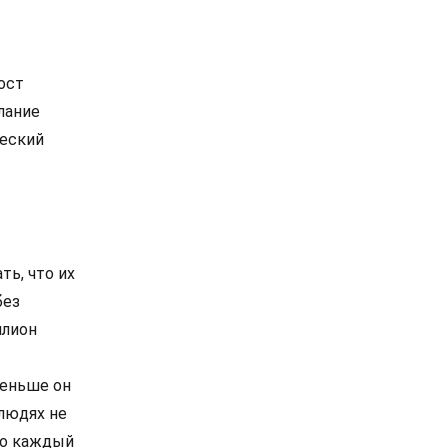
ост
лание
ческий
ть, что их
без
ллион
меньше он
 людях не
но каждый