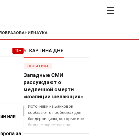
☰
Я
ОБРАЗОВАНИЕ
НАУКА
//
КАРТИНА ДНЯ
13+
ПОЛИТИКА
Западные СМИ
рассуждают о
медленной смерти
«коалиции желающих»
Источники на Банковой
сообщают о проблемах для
ии или
бандеровщины, которые все
больше нарастают на
международном поле, что
вропа за
сильно ударит по позициям