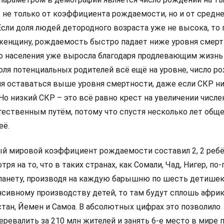
т не только от коэффициента рождаемости, но и от средн
Если доля людей детородного возраста уже не высока, то
а женщину, рождаемость быстро падает ниже уровня смерт
го населения уже выросла благодаря продлевающим жизнь
оля потенциальных родителей всё ещё на уровне, число р
я оставаться выше уровня смертности, даже если СКР ни
Но низкий СКР – это всё равно крест на увеличении числ
тественным путём, потому что спустя несколько лет общ
её.
ый мировой коэффициент рождаемости составил 2, 2 ребё
ря на то, что в таких странах, как Сомали, Чад, Нигер, п
ланету, производя на каждую барышню по шесть детишек
енсивному производству детей, то там будут сплошь афри
тан, Йемен и Самоа. В абсолютных цифрах это позволило
ревалить за 210 млн жителей и занять 6-е место в мире 