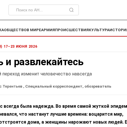
КА
ОБЩЕСТВО
В МИРЕ
АРМИЯ
ПРОИСШЕСТВИЯ
КУЛЬТУРА
ИСТОРИ
3) 17–23 ИЮНЯ 2026
 и развлекайтесь
 переход изменит человечество навсегда
с Терентьев
, Специальный корреспондент, обозреватель
ас всегда была надежда. Во время самой жуткой эпидем
евался, что настанут лучшие времена: воцарится мир,
 отстроятся дома, а женщины нарожают новых людей. Е