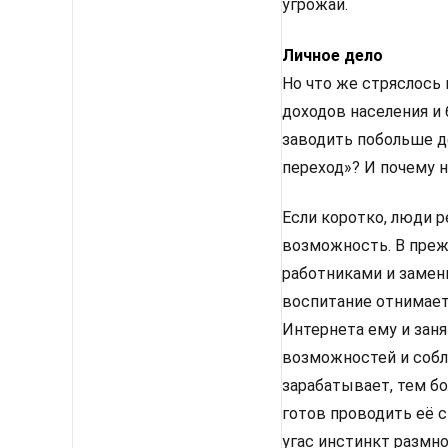
угрожай.
Личное дело
Но что же стряслось
доходов населения и
заводить побольше д
переход»? И почему 
Если коротко, люди р
возможность. В преж
работниками и замени
воспитание отнимает 
Интернета ему и заня
возможностей и собл
зарабатывает, тем б
готов проводить её 
угас инстинкт размн