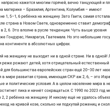
напрасно кажется многим горячей, вечно танцующей и пл
а материке – Бразилия, Аргентина, Колумбия – имеют
е 1, 5–1, 6 ребёнка на женщину. Зато Гаити, самая отстала
е страна в Новом Свете, одновременно ставит демогра
в 2, 6. Это вполне в русле тенденции. Чуть выше уровня
е Гондурас, Никарагуа, Гватемала. Но это небольшие гос
на континенте в абсолютных цифрах.
ий на женщину не выходит ни в одной стране. Ни в одной!
и реже рожают детей, хотя отрицательный естественный
й для большинства европейских стран ещё 20–30 лет наза
в мире развитая страна, имеющая СКР аж 2, 6, – это Изра
ые и политические условия. А в целом население мира в 
остигнет пика и начнёт сокращаться. С 1990 по 2023 год 
до 2, 2 ребёнка на женщину. И никому ещё не удалось объех
ход на кривой козе, сколько ни подкупай рожениц и скол