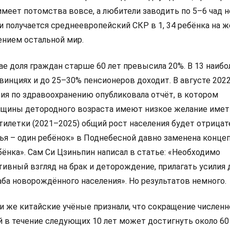
имеет потомства вовсе, а любители заводить по 5–6 чад 
 и получается среднеевропейский СКР в 1, 34 ребёнка на ж
ением остальной мир.
ае доля граждан старше 60 лет превысила 20%. В 13 наибо
инциях и до 25–30% пенсионеров доходит. В августе 2022
ия по здравоохранению опубликовала отчёт, в котором
нщины детородного возраста имеют низкое желание имет
ятилетки (2021–2025) общий рост населения будет отрица
ья – один ребёнок» в Поднебесной давно заменена конце
бёнка». Сам Си Цзиньпин написал в статье: «Необходимо
ивный взгляд на брак и деторождение, прилагать усилия 
ба новорождённого населения». Но результатов немного.
ми же китайские учёные признали, что сокращение числен
 в течение следующих 10 лет может достигнуть около 60