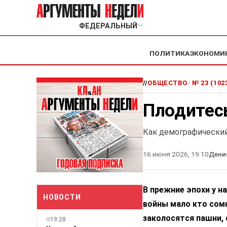
ФЕДЕРАЛЬНЫЙ
﹀
ПОЛИТИКА
ЭКОНОМИ
//
ОБЩЕСТВО
/
№ 23 (102
Плодитесь
Как демографический
16 июня 2026, 19:10
Дени
В прежние эпохи у н
НОВОСТИ
войны мало кто сомн
заколосятся пашни,
19:28