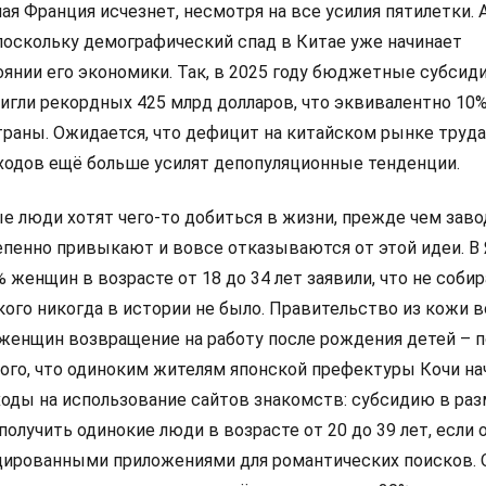
ая Франция исчезнет, несмотря на все усилия пятилетки. 
 поскольку демографический спад в Китае уже начинает
оянии его экономики. Так, в 2025 году бюджетные субсид
игли рекордных 425 млрд долларов, что эквивалентно 10%
раны. Ожидается, что дефицит на китайском рынке труда
ходов ещё больше усилят депопуляционные тенденции.
е люди хотят чего-то добиться в жизни, прежде чем зав
тепенно привыкают и вовсе отказываются от этой идеи. В
6% женщин в возрасте от 18 до 34 лет заявили, что не соби
акого никогда в истории не было. Правительство из кожи в
 женщин возвращение на работу после рождения детей – п
того, что одиноким жителям японской префектуры Кочи на
оды на использование сайтов знакомств: субсидию в ра
получить одинокие люди в возрасте от 20 до 39 лет, если 
ированными приложениями для романтических поисков. 