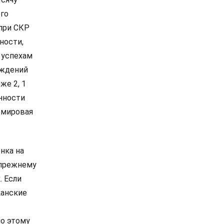
его
 при СКР
ности,
 успехам
ождений
же 2, 1
енности
емировая
нка на
о-прежнему
. Если
канские
по этому