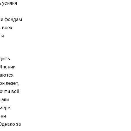
А усилия
ии фондам
 всех
 и
одить
 Японии
раются
он лезет,
очти всё
чали
змере
они
Однако за