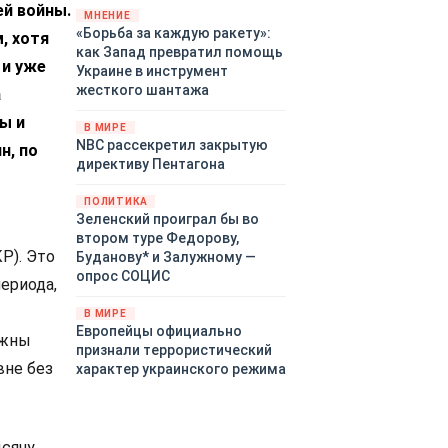
ей войны.
«страны 404» в следующем
МНЕНИЕ
«Борьба за каждую ракету»:
году. Однако киевские
, хотя
как Запад превратил помощь
временщики не торопятся
 и уже
Украине в инструмент
заключать мир - ведь есть
жесткого шантажа
а
поддержка в ЕС.
Политический кризис в
ы и
В МИРЕ
Британии и Германии, выборы
NBC рассекретил закрытую
н, по
во Франции могут полностью
директиву Пентагона
изменить геополитический
ландшафт в мире, пока
ПОЛИТИКА
Зеленский ожидает выборов
Зеленский проиграл бы во
в США.
втором туре Федорову,
Р). Это
Буданову* и Залужному —
опрос СОЦИС
ериода,
В МИРЕ
Европейцы официально
лжны
признали террористический
вне без
характер украинского режима
сячу