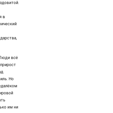
одовитой.
я в
фический
ударства,
 Люди всё
 прирост
д.
иль. Но
недалёком
мировой
ать
ько им ни