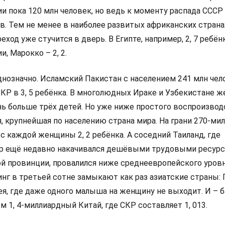
и пока 120 млн человек, но ведь к моменту распада СССР
в. Тем не менее в наиболее развитых африканских страна
ход уже стучится в дверь. В Египте, например, 2, 7 ребён
, Марокко – 2, 2.
однозначно. Исламский Пакистан с населением 241 млн че
СКР в 3, 5 ребёнка. В многолюдных Ираке и Узбекистане 
ь больше трёх детей. Но уже ниже простого воспроизвод
я, крупнейшая по населению страна мира. На грани 270-ми
 каждой женщины 2, 2 ребёнка. А соседний Таиланд, где
р ещё недавно накачивался дешёвыми трудовыми ресурс
й провинции, провалился ниже среднеевропейского уровня
нг в третьей сотне замыкают как раз азиатские страны: 
ея, где даже одного малыша на женщину не выходит. И – 
м 1, 4-миллиардный Китай, где СКР составляет 1, 013.