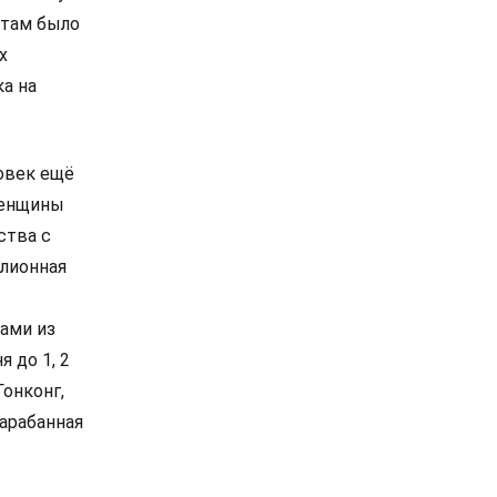
 там было
х
ка на
ловек ещё
женщины
ства с
ллионная
ами из
 до 1, 2
Гонконг,
барабанная