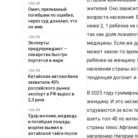
06.08
жителей. Оно зависи
Омич, признанный
погибшим по ошибке,
возраста населения. 
через суд доказал, что
ниже 2, 1 ребёнка н
он жив
так как доля пожило
06.08
медицины. Если же д
Эксперты
предупреждают –
может какое-то врем
лекарства быстро
ребёнка на женщину. 
портятся в жаре
населения страны ес
06.08
Китайские автомобили
тенденция догонит и 
захватили 40%
российского рынка:
В 2025 году суммарн
экспорт в РФ вырос в
2,3 раза
женщину. И это несмот
отдуваются за всю п
06.08
Удар молнии, медведь
взять топ-40 по инт
и погибшая лошадь:
страны плюс Афганис
морпех выжил в
алтайской тайге после
населению Нигерии пе