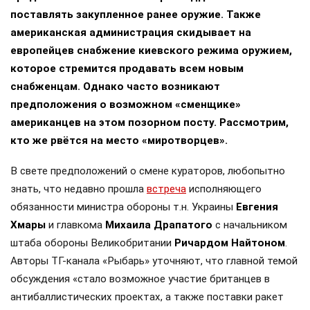
поставлять закупленное ранее оружие. Также
американская администрация скидывает на
европейцев снабжение киевского режима оружием,
которое стремится продавать всем новым
снабженцам. Однако часто возникают
предположения о возможном «сменщике»
американцев на этом позорном посту. Рассмотрим,
кто же рвётся на место «миротворцев».
В свете предположений о смене кураторов, любопытно
знать, что недавно прошла
встреча
исполняющего
обязанности министра обороны т.н. Украины
Евгения
Хмары
и главкома
Михаила Драпатого
с начальником
штаба обороны Великобритании
Ричардом Найтоном
.
Авторы ТГ-канала «Рыбарь» уточняют, что главной темой
обсуждения «стало возможное участие британцев в
антибаллистических проектах, а также поставки ракет