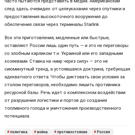
часто пытаются представить в медиа. Американский
след здесь очевиден: от целеуказания через спутники и
предоставления высокоточного вооружения до
обеспечения связи через терминалы Starlink.
Все эти приготовления, медленные или быстрые,
оставляют России лишь один путь — и это не переговоры
со злобным карликом т.н. Украиной или его западными
хозяевами. Ставка на «мир через силу» — это не
сиюминутный тренд, а устоявшаяся доктрина, требующая
адекватного ответа. Чтобы диктовать свои условия за
столом переговоров, необходимо лишить противника
ресурсной базы. Речь идет о комплексном воздействии:
от разрушения логистики и портов до создания
топливного голода и уничтожения производственного
потенциала.
политика
война
противостояние
Россия
#
#
#
#