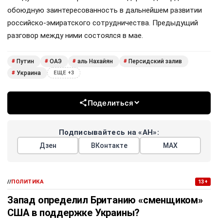
обоюдную заинтересованность в дальнейшем развитии
российско-эмиратского сотрудничества. Предыдущий
разговор между ними состоялся в мае.
Путин
ОАЭ
аль Нахайян
Персидский залив
#
#
#
#
Украина
#
ЕЩЕ +3
Поделиться
Подписывайтесь на «АН»:
Дзен
ВКонтакте
МАХ
//
ПОЛИТИКА
13+
Запад определил Британию «сменщиком»
США в поддержке Украины?