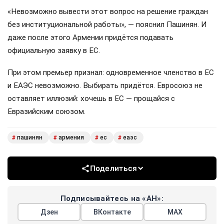
«Невозможно вывести этот вопрос на решение граждан
без институциональной работы», — пояснил Пашинян. И
даже после этого Армении придётся подавать
официальную заявку в ЕС.
При этом премьер признал: одновременное членство в ЕС
и ЕАЭС невозможно. Выбирать придётся. Евросоюз не
оставляет иллюзий: хочешь в ЕС — прощайся с
Евразийским союзом.
пашинян
армения
ес
еаэс
#
#
#
#
Поделиться
Подписывайтесь на «АН»:
Дзен
ВКонтакте
МАХ