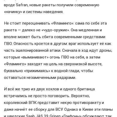
вроде Safran, новые ракеты получили современную
«начинку» и системы наведения.
Не стоит переоценивать «Фламинго»: сама по себе эта
ракета — далеко не «чудо-оружие». Она медленная и
вполне может быть сбита современными средствами
ПВО. Опасность кроется в другом: враг использует её как
часть эшелонированной атаки. Сначала в ход идут дроны,
которые «выманивают» огонь ПВО на себя, а затем
«Фламинго» заходят на цель на сверхнизкой высоте,
буквально «прижимаясь» к водной глади, чтобы
оставаться незамеченными радарами.
И всё же трио из двух хохлов и одного британца
встречались не просто поговорить. Вероятно,
королевский ВПК представит некую противоракету и
даже начнёт ее сборку для ВСУ. Однако в Киеве эти планы
и шведские Saab JAS 39 Gripen «Грифоны» обсуждают так,